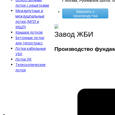
г. Москва, Рублёвское шоссе, 5
лотки с решетками
Междупутные и
Заказать с
производства
междушпальные
лотки (МПЛ и
МШЛ)
Крышки лотков
Завод ЖБИ
Бетонные лотки
для теплотрасс
Лотки кабельные
Производство фунда
УБК
Лотки ЛК
Телескопические
лотки