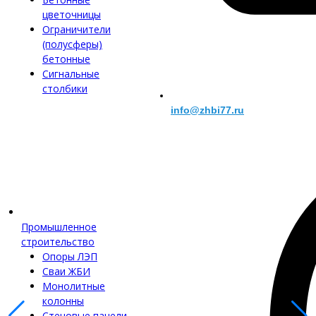
цветочницы
Ограничители
(полусферы)
бетонные
Сигнальные
столбики
info@zhbi77.ru
Промышленное
строительство
Опоры ЛЭП
Сваи ЖБИ
Монолитные
колонны
Стеновые панели