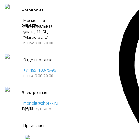
«Монолит
Москва, 4-я
ЖБИ77»
Магистральная
улица, 11, ​БЦ
“Магистраль”
пн-вс 9.00-20.00
Отдел продаж:
+7 (495) 108-75-96
пн-вс 9.00-20.00
Электронная
monolit@zhbi77.ru
почта:
круглосуточно
Прайс-лист: