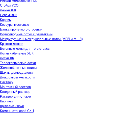
Ригели железобетонные
Стойки УСО
Лежни ЛЖ
Перемычки
Коробы
Косоуры мостовые
Балка пролетного строения
Водоотводные лотки с решетками
Междупутные и междушпальные лотки (МПЛ и МШЛ)
Крышки лотков
Бетонные лотки для теплотрасс
Лотки кабельные УБК
Лотки ЛК
Телескопические лотки
Железобетонные плиты
Шахты дымоудаления
Диафрагмы жесткости
Раствор
Монтажный раствор
Кладочный раствор
Раствор для стяжки
Кирпичи
Щелевые блоки
Камень стеновой СКЦ