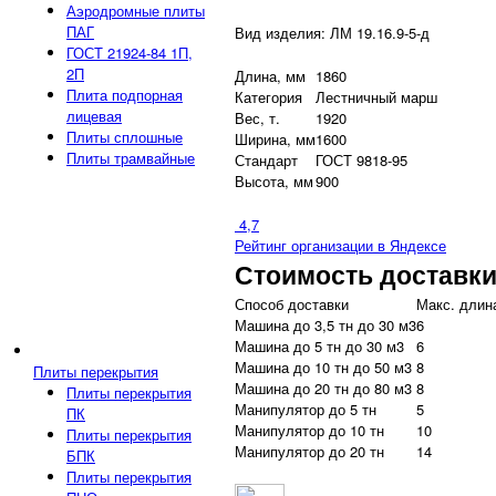
Аэродромные плиты
ПАГ
Вид изделия: ЛМ 19.16.9-5-д
ГОСТ 21924-84 1П,
2П
Длина, мм
1860
Плита подпорная
Категория
Лестничный марш
лицевая
Вес, т.
1920
Плиты сплошные
Ширина, мм
1600
Плиты трамвайные
Стандарт
ГОСТ 9818-95
Высота, мм
900
4,7
Рейтинг организации в Яндексе
Стоимость доставк
Способ доставки
Макс. длина
Машина до 3,5 тн до 30 м3
6
Машина до 5 тн до 30 м3
6
Машина до 10 тн до 50 м3
8
Плиты перекрытия
Машина до 20 тн до 80 м3
8
Плиты перекрытия
Манипулятор до 5 тн
5
ПК
Манипулятор до 10 тн
10
Плиты перекрытия
Манипулятор до 20 тн
14
БПК
Плиты перекрытия