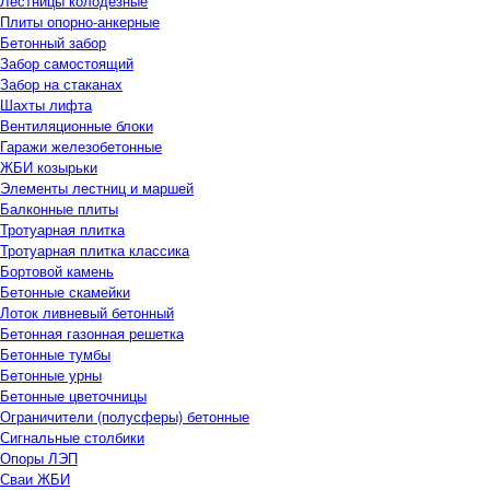
Лестницы колодезные
Плиты опорно-анкерные
Бетонный забор
Забор самостоящий
Забор на стаканах
Шахты лифта
Вентиляционные блоки
Гаражи железобетонные
ЖБИ козырьки
Элементы лестниц и маршей
Балконные плиты
Тротуарная плитка
Тротуарная плитка классика
Бортовой камень
Бетонные скамейки
Лоток ливневый бетонный
Бетонная газонная решетка
Бетонные тумбы
Бетонные урны
Бетонные цветочницы
Ограничители (полусферы) бетонные
Сигнальные столбики
Опоры ЛЭП
Сваи ЖБИ