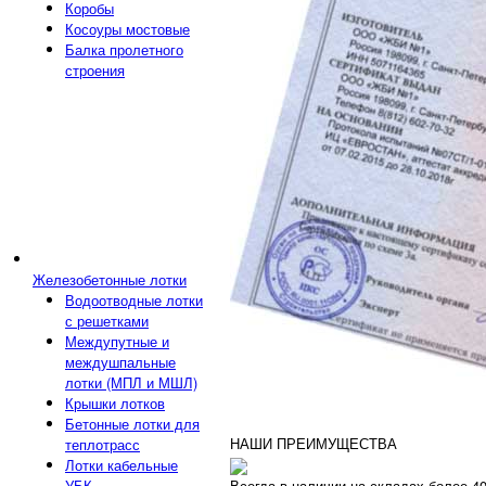
Коробы
Косоуры мостовые
Балка пролетного
строения
Железобетонные лотки
Водоотводные лотки
с решетками
Междупутные и
междушпальные
лотки (МПЛ и МШЛ)
Крышки лотков
Бетонные лотки для
НАШИ ПРЕИМУЩЕСТВА
теплотрасс
Лотки кабельные
Всегда в наличии на складах более 4
УБК