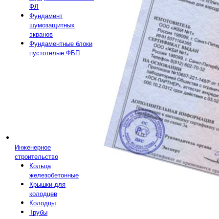
ФЛ
Фундамент
шумозащитных
экранов
Фундаментные блоки
пустотелые ФБП
Инженерное
строительство
Кольца
железобетонные
Крышки для
колодцев
Колодцы
Трубы