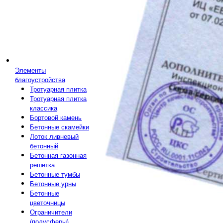
Элементы
благоустройства
Тротуарная плитка
Тротуарная плитка
классика
Бортовой камень
Бетонные скамейки
Лоток ливневый
бетонный
Бетонная газонная
решетка
Бетонные тумбы
Бетонные урны
Бетонные
цветочницы
Ограничители
(полусферы)