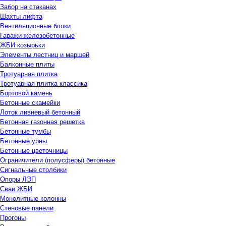
Забор на стаканах
Шахты лифта
Вентиляционные блоки
Гаражи железобетонные
ЖБИ козырьки
Элементы лестниц и маршей
Балконные плиты
Тротуарная плитка
Тротуарная плитка классика
Бортовой камень
Бетонные скамейки
Лоток ливневый бетонный
Бетонная газонная решетка
Бетонные тумбы
Бетонные урны
Бетонные цветочницы
Ограничители (полусферы) бетонные
Сигнальные столбики
Опоры ЛЭП
Сваи ЖБИ
Монолитные колонны
Стеновые панели
Прогоны