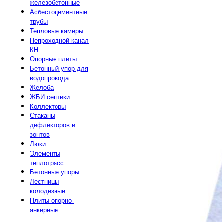
железобетонные
Асбестоцементные
трубы
Тепловые камеры
Непроходной канал
КН
Опорные плиты
Бетонный упор для
водопровода
Желоба
ЖБИ септики
Коллекторы
Стаканы
дефлекторов и
зонтов
Люки
Элементы
теплотрасс
Бетонные упоры
Лестницы
колодезные
Плиты опорно-
анкерные