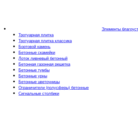
Элементы благоус
Тротуарная плитка
Тротуарная плитка классика
Бортовой камень
Бетонные скамейки
Лоток ливневый бетонный
Бетонная газонная решетка
Бетонные тумбы
Бетонные урны
Бетонные цветочницы
Ограничители (полусферы) бетонные
Сигнальные столбики