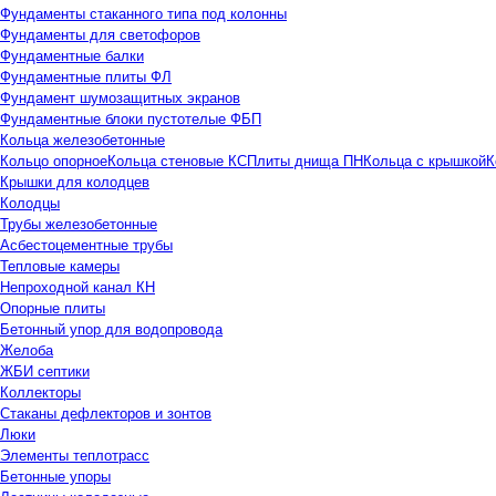
Фундаменты стаканного типа под колонны
Фундаменты для светофоров
Фундаментные балки
Фундаментные плиты ФЛ
Фундамент шумозащитных экранов
Фундаментные блоки пустотелые ФБП
Кольца железобетонные
Кольцо опорное
Кольца стеновые КС
Плиты днища ПН
Кольца с крышкой
К
Крышки для колодцев
Колодцы
Трубы железобетонные
Асбестоцементные трубы
Тепловые камеры
Непроходной канал КН
Опорные плиты
Бетонный упор для водопровода
Желоба
ЖБИ септики
Коллекторы
Стаканы дефлекторов и зонтов
Люки
Элементы теплотрасс
Бетонные упоры