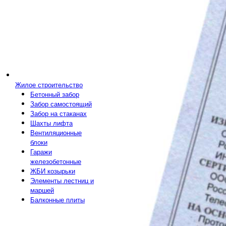
Жилое строительство
Бетонный забор
Забор самостоящий
Забор на стаканах
Шахты лифта
Вентиляционные
блоки
Гаражи
железобетонные
ЖБИ козырьки
Элементы лестниц и
маршей
Балконные плиты