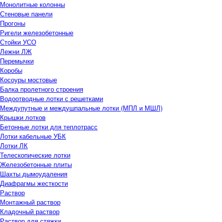
Монолитные колонны
Стеновые панели
Прогоны
Ригели железобетонные
Стойки УСО
Лежни ЛЖ
Перемычки
Коробы
Косоуры мостовые
Балка пролетного строения
Водоотводные лотки с решетками
Междупутные и междушпальные лотки (МПЛ и МШЛ)
Крышки лотков
Бетонные лотки для теплотрасс
Лотки кабельные УБК
Лотки ЛК
Телескопические лотки
Железобетонные плиты
Шахты дымоудаления
Диафрагмы жесткости
Раствор
Монтажный раствор
Кладочный раствор
Раствор для стяжки