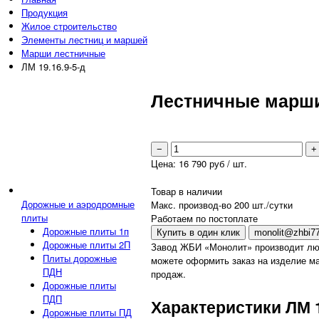
Продукция
Жилое строительство
Элементы лестниц и маршей
Марши лестничные
ЛМ 19.16.9-5-д
Лестничные марши 
−
+
Цена:
16 790
руб / шт.
Товар в наличии
Дорожные и аэродромные
Макс. производ-во 200 шт./сутки
плиты
Работаем по постоплате
Дорожные плиты 1п
Купить в один клик
monolit@zhbi77
Дорожные плиты 2П
Завод ЖБИ «Монолит» производит лю
Плиты дорожные
можете оформить заказ на изделие ма
ПДН
продаж.
Дорожные плиты
ПДП
Характеристики ЛМ 1
Дорожные плиты ПД