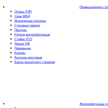
Промышленное стр
Опоры ЛЭП
Сваи ЖБИ
Монолитные колонны
Стеновые панели
Прогоны
Ригели железобетонные
Стойки УСО
Лежни ЛЖ
Перемычки
Коробы
Косоуры мостовые
Балка пролетного строения
Железобетонные л