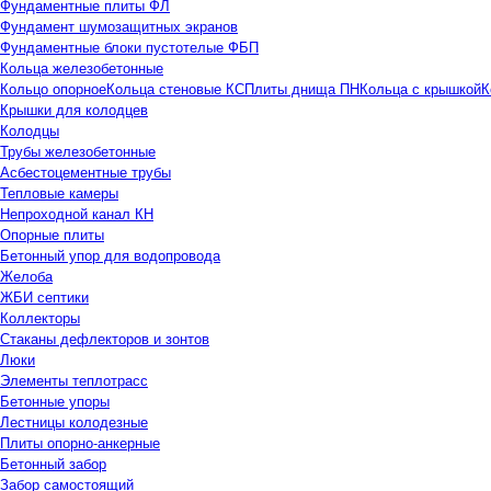
Фундаментные плиты ФЛ
Фундамент шумозащитных экранов
Фундаментные блоки пустотелые ФБП
Кольца железобетонные
Кольцо опорное
Кольца стеновые КС
Плиты днища ПН
Кольца с крышкой
К
Крышки для колодцев
Колодцы
Трубы железобетонные
Асбестоцементные трубы
Тепловые камеры
Непроходной канал КН
Опорные плиты
Бетонный упор для водопровода
Желоба
ЖБИ септики
Коллекторы
Стаканы дефлекторов и зонтов
Люки
Элементы теплотрасс
Бетонные упоры
Лестницы колодезные
Плиты опорно-анкерные
Бетонный забор
Забор самостоящий