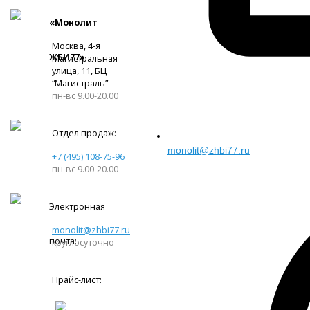
«Монолит
Москва, 4-я
ЖБИ77»
Магистральная
улица, 11, ​БЦ
“Магистраль”
пн-вс 9.00-20.00
Отдел продаж:
monolit@zhbi77.ru
+7 (495) 108-75-96
пн-вс 9.00-20.00
Электронная
monolit@zhbi77.ru
почта:
круглосуточно
Прайс-лист: