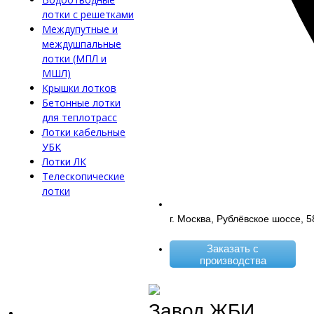
лотки с решетками
Междупутные и
междушпальные
лотки (МПЛ и
МШЛ)
Крышки лотков
Бетонные лотки
для теплотрасс
Лотки кабельные
УБК
Лотки ЛК
Телескопические
лотки
г. Москва, Рублёвское шоссе, 5
Заказать с
производства
Завод ЖБИ