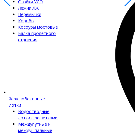
Стойки УСО
Лежни ЛЖ
Перемычки
Коробы
Косоуры мостовые
Балка пролетного
строения
Железобетонные
лотки
Водоотводные
лотки с решетками
Междупутные и
междушпальные