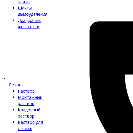
плиты
Шахты
дымоудаления
Диафрагмы
жесткости
Бетон
Раствор
Монтажный
раствор
Кладочный
раствор
Раствор для
стяжки