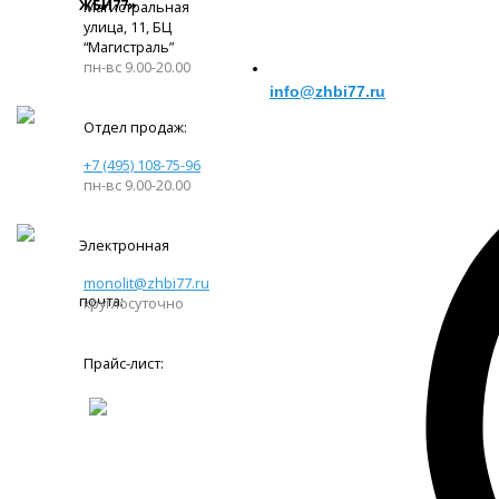
ЖБИ77»
Магистральная
улица, 11, ​БЦ
“Магистраль”
пн-вс 9.00-20.00
info@zhbi77.ru
Отдел продаж:
+7 (495) 108-75-96
пн-вс 9.00-20.00
Электронная
monolit@zhbi77.ru
почта:
круглосуточно
Прайс-лист: