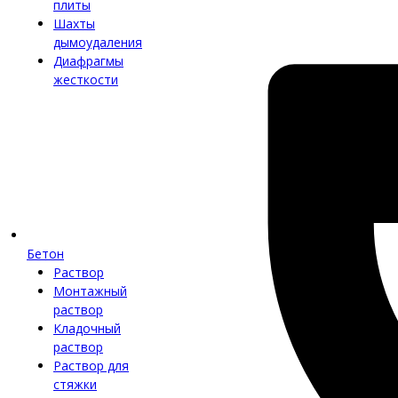
плиты
Шахты
дымоудаления
Диафрагмы
жесткости
Бетон
Раствор
Монтажный
раствор
Кладочный
раствор
Раствор для
стяжки