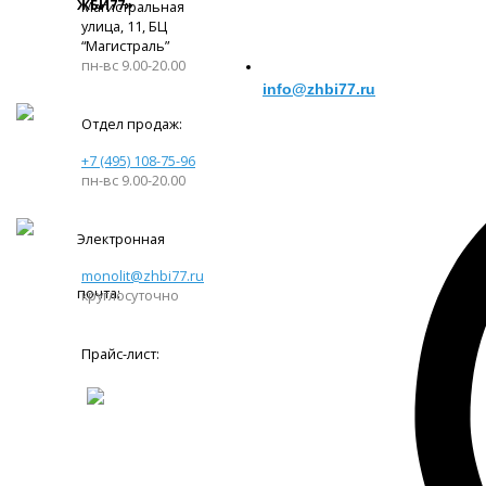
ЖБИ77»
Магистральная
улица, 11, ​БЦ
“Магистраль”
пн-вс 9.00-20.00
info@zhbi77.ru
Отдел продаж:
+7 (495) 108-75-96
пн-вс 9.00-20.00
Электронная
monolit@zhbi77.ru
почта:
круглосуточно
Прайс-лист: