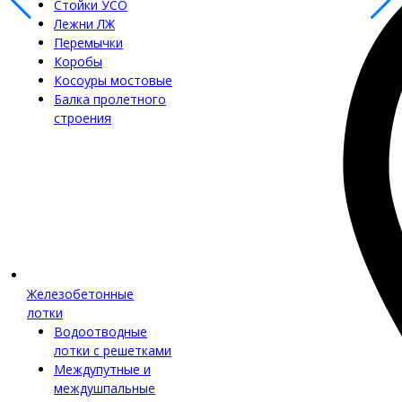
Стойки УСО
Лежни ЛЖ
Перемычки
Коробы
Косоуры мостовые
Балка пролетного
строения
Железобетонные
лотки
Водоотводные
лотки с решетками
Междупутные и
междушпальные