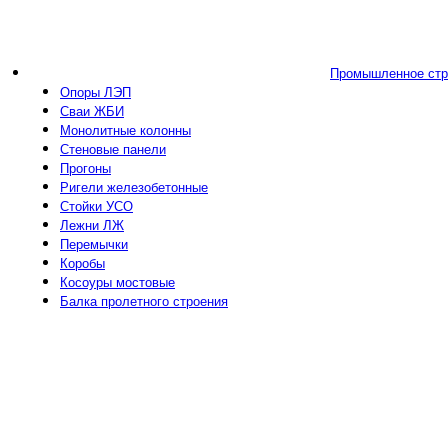
Промышленное стр
Опоры ЛЭП
Сваи ЖБИ
Монолитные колонны
Стеновые панели
Прогоны
Ригели железобетонные
Стойки УСО
Лежни ЛЖ
Перемычки
Коробы
Косоуры мостовые
Балка пролетного строения