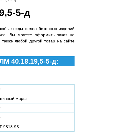
,5-5-д
любые виды железобетонных изделий
кве. Вы можете оформить заказ на
а также любой другой товар на сайте
М 40.18.19,5-5-д:
0
тничный марш
0
0
Т 9818-95