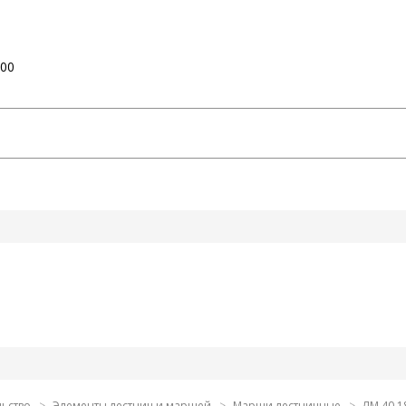
:00
льство
Элементы лестниц и маршей
Марши лестничные
ЛМ 40.18