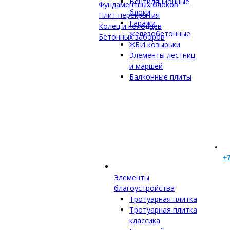
Вентиляционные
Фундаментных блоков
блоки
Плит перекрытия
Гаражи
Колец и колодцев
железобетонные
Бетонных заборов
ЖБИ козырьки
Элементы лестниц
и маршей
Балконные плиты
+7
Элементы
благоустройства
Тротуарная плитка
Тротуарная плитка
классика