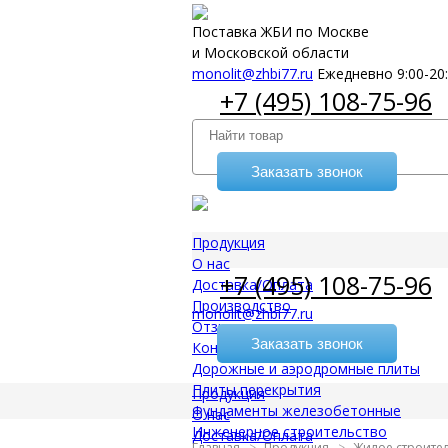
Поставка ЖБИ по Москве
и Московской области
monolit@zhbi77.ru
Ежедневно 9:00-20
+7 (495) 108-75-96
Заказать звонок
Продукция
О нас
+7 (495) 108-75-96
Доставка/Оплата
Производство
monolit@zhbi77.ru
Отзывы
Заказать звонок
Контакты
Дорожные и аэродромные плиты
Плиты перекрытия
Продукция
Фундаменты железобетонные
О нас
Инженерное строительство
Доставка/Оплата
Главная
Продукция
Жилое строите