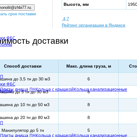
Высота, мм
195
onolit@zhbi77.ru.
нать срок поставки
4,7
Рейтинг организации в Яндексе
оки ФБС
оимость доставки
олонны
Способ доставки
Макс. длина груза, м
Сто
БП
шина до 3,5 тн до 30 м3
6
оки ФБС
Плиты днища ПН
Кольца с крышкой
Кольца канализационные
олонны
ашина до 5 тн до 30 м3
6
ашина до 10 тн до 50 м3
8
ашина до 20 тн до 80 м3
8
БП
Манипулятор до 5 тн
5
Плиты днища ПН
Кольца с крышкой
Кольца канализационные