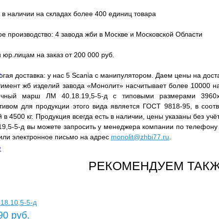
 в наличии на складах более 400 единиц товара
е производство: 4 завода жби в Москве и Московской Области
 юр.лицам на заказ от 200 000 руб.
е
гая доставка: у нас 5 Scania с манипулятором. Даем цены на дост
тимент жб изделий завода «Монолит» насчитывает более 10000 на
ичный марш ЛМ 40.18.19,5-5-д с типовыми размерами 3960
тивом для продукции этого вида является ГОСТ 9818-95, в соотв
 в 4500 кг. Продукция всегда есть в наличии, цены указаны без уч
.19,5-5-д вы можете запросить у менеджера компании по телефон
или электронное письмо на адрес
monolit@zhbi77.ru
.
е
РЕКОМЕНДУЕМ ТАКЖ
18.10,5-5-д
90 руб.