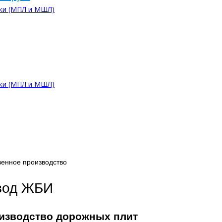
ки (МПЛ и МШЛ)
ки (МПЛ и МШЛ)
венное производство
вод ЖБИ
изводство дорожных плит