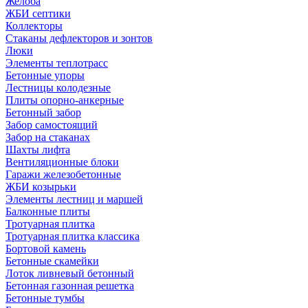
Желоба
ЖБИ септики
Коллекторы
Стаканы дефлекторов и зонтов
Люки
Элементы теплотрасс
Бетонные упоры
Лестницы колодезные
Плиты опорно-анкерные
Бетонный забор
Забор самостоящий
Забор на стаканах
Шахты лифта
Вентиляционные блоки
Гаражи железобетонные
ЖБИ козырьки
Элементы лестниц и маршей
Балконные плиты
Тротуарная плитка
Тротуарная плитка классика
Бортовой камень
Бетонные скамейки
Лоток ливневый бетонный
Бетонная газонная решетка
Бетонные тумбы