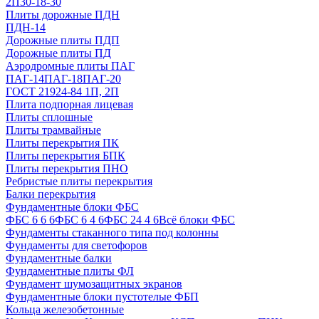
2П30-18-30
Плиты дорожные ПДН
ПДН-14
Дорожные плиты ПДП
Дорожные плиты ПД
Аэродромные плиты ПАГ
ПАГ-14
ПАГ-18
ПАГ-20
ГОСТ 21924-84 1П, 2П
Плита подпорная лицевая
Плиты сплошные
Плиты трамвайные
Плиты перекрытия ПК
Плиты перекрытия БПК
Плиты перекрытия ПНО
Ребристые плиты перекрытия
Балки перекрытия
Фундаментные блоки ФБС
ФБС 6 6 6
ФБС 6 4 6
ФБС 24 4 6
Всё блоки ФБС
Фундаменты стаканного типа под колонны
Фундаменты для светофоров
Фундаментные балки
Фундаментные плиты ФЛ
Фундамент шумозащитных экранов
Фундаментные блоки пустотелые ФБП
Кольца железобетонные