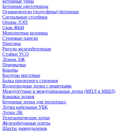
Бетонные урны
Бетонные цветочницы
Ограничители (полусферы) бетонные
Сигнальные столбики
Опоры ЛЭП
Сваи ЖБИ
Монолитные колонны
Стеновые панели
Прогоны
Ригели железобетонные
Стойки УСО
Лежни ЛЖ
Перемычки
Коробы
Косоуры мостовые
Балка пролетного строения
Водоотводные лотки с решетками
Междупутные и междушпальные лотки (МПЛ и МШЛ)
Крышки лотков
Бетонные лотки для теплотрасс
Лотки кабельные УБК
Лотки ЛК
Телескопические лотки
Железобетонные плиты
Шахты дымоудаления