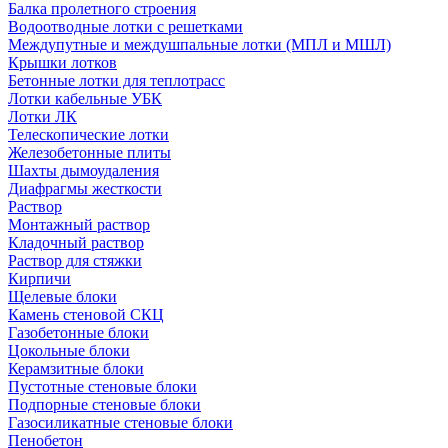
Балка пролетного строения
Водоотводные лотки с решетками
Междупутные и междушпальные лотки (МПЛ и МШЛ)
Крышки лотков
Бетонные лотки для теплотрасс
Лотки кабельные УБК
Лотки ЛК
Телескопические лотки
Железобетонные плиты
Шахты дымоудаления
Диафрагмы жесткости
Раствор
Монтажный раствор
Кладочный раствор
Раствор для стяжки
Кирпичи
Щелевые блоки
Камень стеновой СКЦ
Газобетонные блоки
Цокольные блоки
Керамзитные блоки
Пустотные стеновые блоки
Подпорные стеновые блоки
Газосиликатные стеновые блоки
Пенобетон