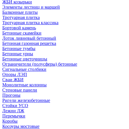
ЖБИ козырьки
Элементы лестниц и маршей
Балконные плиты
Тротуарная плитка
Тротуарная плитка классика
Бортовой камень
Бетонные скамейки
Лоток ливневый бетонный
Бетонная газонная решетка
Бетонные тумбы
Бетонные урны
Бетонные цветочницы
Ограничители (полусферы) бетонные
Сигнальные столбики
Опоры ЛЭП
Сваи ЖБИ
Монолитные колонны
Стеновые панели
Прогоны
Ригели железобетонные
Стойки УСО
Лежни ЛЖ
Перемычки
Коробы
Косоуры мостовые