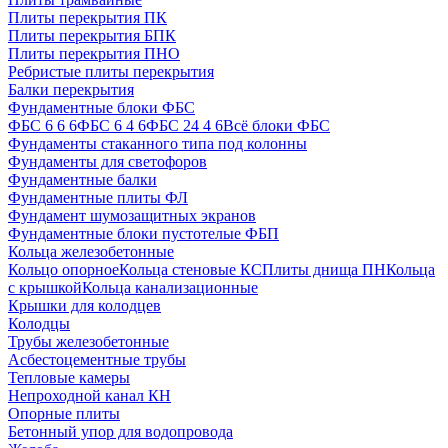
Плиты перекрытия ПК
Плиты перекрытия БПК
Плиты перекрытия ПНО
Ребристые плиты перекрытия
Балки перекрытия
Фундаментные блоки ФБС
ФБС 6 6 6
ФБС 6 4 6
ФБС 24 4 6
Всё блоки ФБС
Фундаменты стаканного типа под колонны
Фундаменты для светофоров
Фундаментные балки
Фундаментные плиты ФЛ
Фундамент шумозащитных экранов
Фундаментные блоки пустотелые ФБП
Кольца железобетонные
Кольцо опорное
Кольца стеновые КС
Плиты днища ПН
Кольца
с крышкой
Кольца канализационные
Крышки для колодцев
Колодцы
Трубы железобетонные
Асбестоцементные трубы
Тепловые камеры
Непроходной канал КН
Опорные плиты
Бетонный упор для водопровода