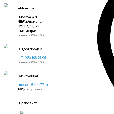
«Монолит
Москва, 4-я
ЖБИ77»
Магистральная
улица, 11, ​БЦ
“Магистраль”
пн-вс 9.00-20.00
Отдел продаж:
+7 (495) 108-75-96
пн-вс 9.00-20.00
Электронная
monolit@zhbi77.ru
почта:
круглосуточно
Прайс-лист: