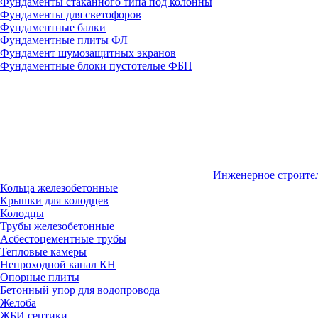
Фундаменты стаканного типа под колонны
Фундаменты для светофоров
Фундаментные балки
Фундаментные плиты ФЛ
Фундамент шумозащитных экранов
Фундаментные блоки пустотелые ФБП
Инженерное строите
Кольца железобетонные
Крышки для колодцев
Колодцы
Трубы железобетонные
Асбестоцементные трубы
Тепловые камеры
Непроходной канал КН
Опорные плиты
Бетонный упор для водопровода
Желоба
ЖБИ септики