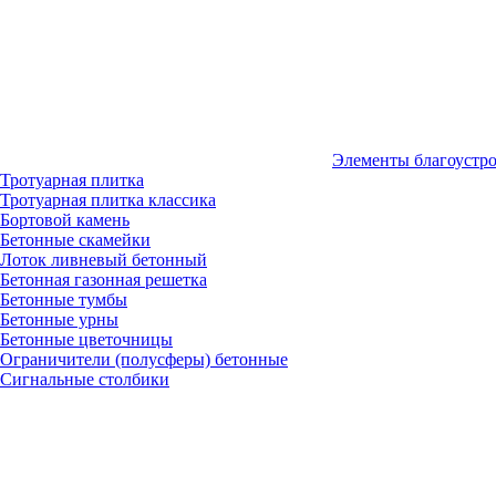
Элементы благоустр
Тротуарная плитка
Тротуарная плитка классика
Бортовой камень
Бетонные скамейки
Лоток ливневый бетонный
Бетонная газонная решетка
Бетонные тумбы
Бетонные урны
Бетонные цветочницы
Ограничители (полусферы) бетонные
Сигнальные столбики