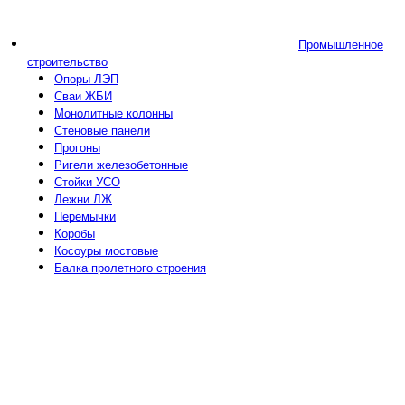
Промышленное
строительство
Опоры ЛЭП
Сваи ЖБИ
Монолитные колонны
Стеновые панели
Прогоны
Ригели железобетонные
Стойки УСО
Лежни ЛЖ
Перемычки
Коробы
Косоуры мостовые
Балка пролетного строения