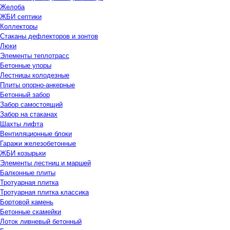
Желоба
ЖБИ септики
Коллекторы
Стаканы дефлекторов и зонтов
Люки
Элементы теплотрасс
Бетонные упоры
Лестницы колодезные
Плиты опорно-анкерные
Бетонный забор
Забор самостоящий
Забор на стаканах
Шахты лифта
Вентиляционные блоки
Гаражи железобетонные
ЖБИ козырьки
Элементы лестниц и маршей
Балконные плиты
Тротуарная плитка
Тротуарная плитка классика
Бортовой камень
Бетонные скамейки
Лоток ливневый бетонный