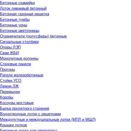
Бетонные скамейки
Лоток ливневый бетонный
Бетонная газонная решетка
Бетонные тумбы
Бетонные урны
Бетонные цветочницы
Ограничители (полусферы) бетонные
Сигнальные столбики
Опоры ЛЭП
Сваи ЖБИ
Монолитные колонны
Стеновые панели
Прогоны
Ригели железобетонные
Стойки УСО
Лежни ЛЖ
Перемычки
Коробы
Косоуры мостовые
Балка пролетного строения
Водоотводные лотки с решетками
Междупутные и междушпальные лотки (МПЛ и МШЛ)
Крышки лотков
Бетонные лотки для теплотрасс