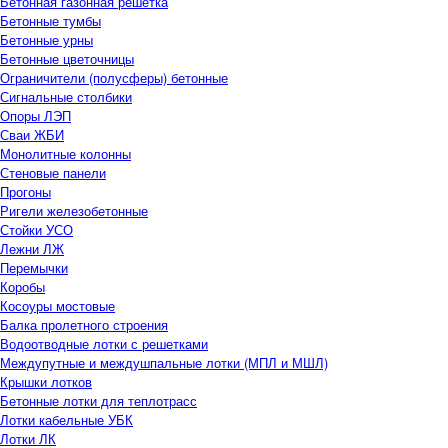
Бетонная газонная решетка
Бетонные тумбы
Бетонные урны
Бетонные цветочницы
Ограничители (полусферы) бетонные
Сигнальные столбики
Опоры ЛЭП
Сваи ЖБИ
Монолитные колонны
Стеновые панели
Прогоны
Ригели железобетонные
Стойки УСО
Лежни ЛЖ
Перемычки
Коробы
Косоуры мостовые
Балка пролетного строения
Водоотводные лотки с решетками
Междупутные и междушпальные лотки (МПЛ и МШЛ)
Крышки лотков
Бетонные лотки для теплотрасс
Лотки кабельные УБК
Лотки ЛК