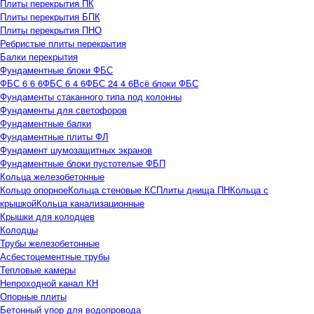
Плиты перекрытия ПК
Плиты перекрытия БПК
Плиты перекрытия ПНО
Ребристые плиты перекрытия
Балки перекрытия
Фундаментные блоки ФБС
ФБС 6 6 6
ФБС 6 4 6
ФБС 24 4 6
Всё блоки ФБС
Фундаменты стаканного типа под колонны
Фундаменты для светофоров
Фундаментные балки
Фундаментные плиты ФЛ
Фундамент шумозащитных экранов
Фундаментные блоки пустотелые ФБП
Кольца железобетонные
Кольцо опорное
Кольца стеновые КС
Плиты днища ПН
Кольца с
крышкой
Кольца канализационные
Крышки для колодцев
Колодцы
Трубы железобетонные
Асбестоцементные трубы
Тепловые камеры
Непроходной канал КН
Опорные плиты
Бетонный упор для водопровода