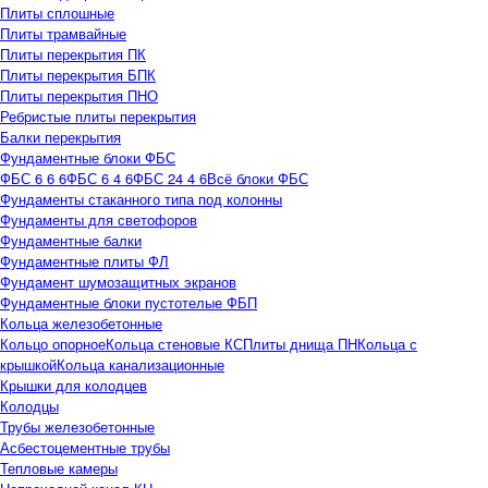
Плиты сплошные
Плиты трамвайные
Плиты перекрытия ПК
Плиты перекрытия БПК
Плиты перекрытия ПНО
Ребристые плиты перекрытия
Балки перекрытия
Фундаментные блоки ФБС
ФБС 6 6 6
ФБС 6 4 6
ФБС 24 4 6
Всё блоки ФБС
Фундаменты стаканного типа под колонны
Фундаменты для светофоров
Фундаментные балки
Фундаментные плиты ФЛ
Фундамент шумозащитных экранов
Фундаментные блоки пустотелые ФБП
Кольца железобетонные
Кольцо опорное
Кольца стеновые КС
Плиты днища ПН
Кольца с
крышкой
Кольца канализационные
Крышки для колодцев
Колодцы
Трубы железобетонные
Асбестоцементные трубы
Тепловые камеры