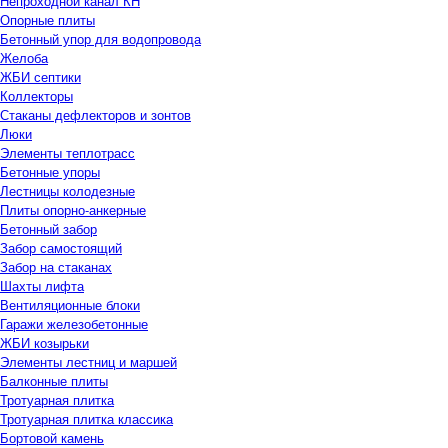
Непроходной канал КН
Опорные плиты
Бетонный упор для водопровода
Желоба
ЖБИ септики
Коллекторы
Стаканы дефлекторов и зонтов
Люки
Элементы теплотрасс
Бетонные упоры
Лестницы колодезные
Плиты опорно-анкерные
Бетонный забор
Забор самостоящий
Забор на стаканах
Шахты лифта
Вентиляционные блоки
Гаражи железобетонные
ЖБИ козырьки
Элементы лестниц и маршей
Балконные плиты
Тротуарная плитка
Тротуарная плитка классика
Бортовой камень