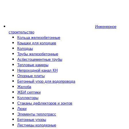
Инженерное
строительство
Кольца железобетонные
Крышки для колодцев
Колодцы
Трубы железобетонные
Асбестоцементные трубы
Тепловые камеры
Непроходной канал КН
Опорные плиты
Бетонный упор для водопровода
Желоба
ЖБИ септики
Коллекторы
Стаканы дефлекторов и зонтов
Люки
Элементы теплотрасс
Бетонные упоры
Лестницы колодезные