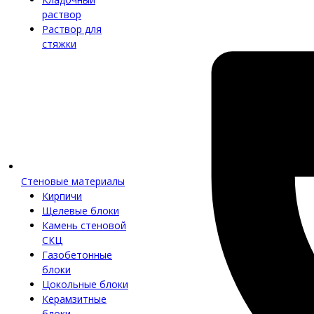
раствор
Раствор для
стяжки
Стеновые материалы
Кирпичи
Щелевые блоки
Камень стеновой
СКЦ
Газобетонные
блоки
Цокольные блоки
Керамзитные
блоки