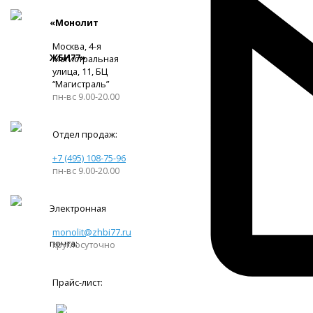
«Монолит
Москва, 4-я
ЖБИ77»
Магистральная
улица, 11, ​БЦ
“Магистраль”
пн-вс 9.00-20.00
Отдел продаж:
+7 (495) 108-75-96
пн-вс 9.00-20.00
Электронная
monolit@zhbi77.ru
почта:
круглосуточно
Прайс-лист: