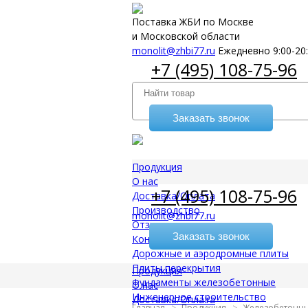
Поставка ЖБИ по Москве
и Московской области
monolit@zhbi77.ru
Ежедневно 9:00-20
+7 (495) 108-75-96
Заказать звонок
Продукция
О нас
+7 (495) 108-75-96
Доставка/Оплата
Производство
monolit@zhbi77.ru
Отзывы
Заказать звонок
Контакты
Дорожные и аэродромные плиты
Плиты перекрытия
Продукция
Фундаменты железобетонные
О нас
Инженерное строительство
Доставка/Оплата
Главная
Продукция
Железобетонны