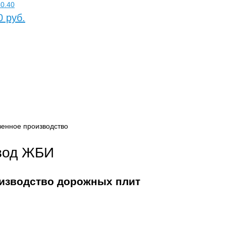
0.40
0 руб.
венное производство
вод ЖБИ
изводство дорожных плит