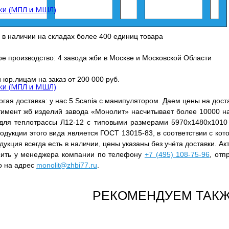
ки (МПЛ и МШЛ)
 в наличии на складах более 400 единиц товара
е производство: 4 завода жби в Москве и Московской Области
 юр.лицам на заказ от 200 000 руб.
ки (МПЛ и МШЛ)
гая доставка: у нас 5 Scania с манипулятором. Даем цены на дост
тимент жб изделий завода «Монолит» насчитывает более 10000 на
 для теплотрассы Л12-12 с типовыми размерами 5970x1480x101
одукции этого вида является ГОСТ 13015-83, в соответствии с ко
одукция всегда есть в наличии, цены указаны без учёта доставки. 
сить у менеджера компании по телефону
+7 (495) 108-75-96
, отп
о на адрес
monolit@zhbi77.ru
.
РЕКОМЕНДУЕМ ТАКЖ