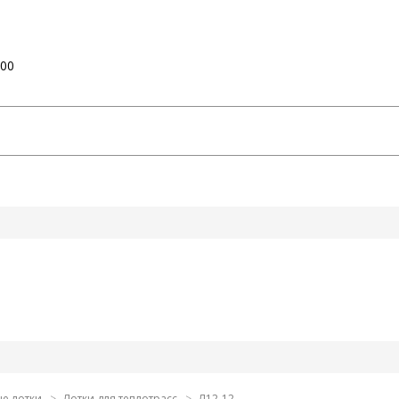
:00
е лотки
Лотки для теплотрасс
Л12-12