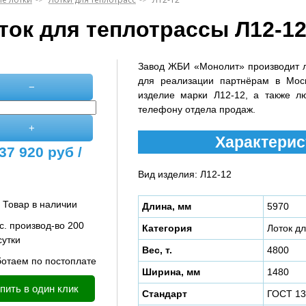
ток для теплотрассы Л12-1
Завод ЖБИ «Монолит» производит 
для реализации партнёрам в Мос
−
изделие марки Л12-12, а также л
телефону отдела продаж.
+
Характерис
37 920
руб /
Вид изделия: Л12-12
Товар в наличии
Длина, мм
5970
с. производ-во 200
Категория
Лоток д
сутки
Вес, т.
4800
отаем по постоплате
Ширина, мм
1480
пить в один клик
Стандарт
ГОСТ 13