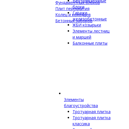
Вентиляционные
Фундаментных блоков
блоки
Плит перекрытия
Гаражи
Колец и колодцев
железобетонные
Бетонных заборов
ЖБИ козырьки
Элементы лестниц
и маршей
Балконные плиты
Элементы
благоустройства
Тротуарная плитка
Тротуарная плитка
классика