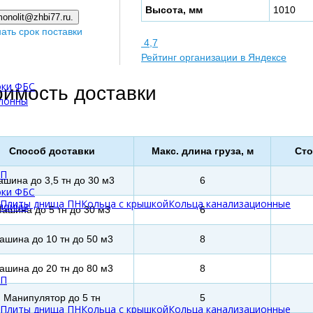
Высота, мм
1010
onolit@zhbi77.ru.
нать срок поставки
4,7
Рейтинг организации в Яндексе
оки ФБС
оимость доставки
олонны
Способ доставки
Макс. длина груза, м
Сто
БП
шина до 3,5 тн до 30 м3
6
оки ФБС
Плиты днища ПН
Кольца с крышкой
Кольца канализационные
олонны
ашина до 5 тн до 30 м3
6
ашина до 10 тн до 50 м3
8
ашина до 20 тн до 80 м3
8
БП
Манипулятор до 5 тн
5
Плиты днища ПН
Кольца с крышкой
Кольца канализационные