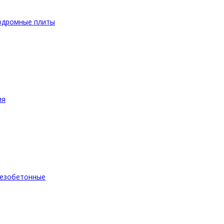
одромные плиты
ия
езобетонные