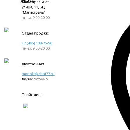
ЖБИ77»
Магистральная
улица, 11, ​БЦ
“Магистраль”
пн-вс 9.00-20.00
Отдел продаж:
+7 (495) 108-75-96
пн-вс 9.00-20.00
Электронная
monolit@zhbi77.ru
почта:
круглосуточно
Прайс-лист: