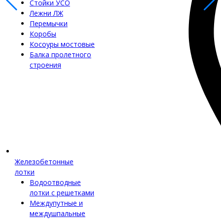
Стойки УСО
Лежни ЛЖ
Перемычки
Коробы
Косоуры мостовые
Балка пролетного
строения
Железобетонные
лотки
Водоотводные
лотки с решетками
Междупутные и
междушпальные