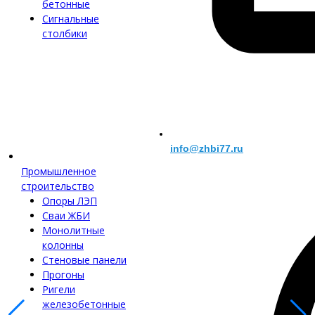
бетонные
Сигнальные
столбики
info@zhbi77.ru
Промышленное
строительство
Опоры ЛЭП
Сваи ЖБИ
Монолитные
колонны
Стеновые панели
Прогоны
Ригели
железобетонные