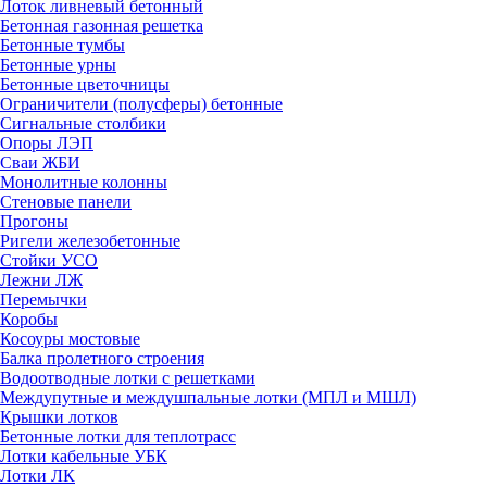
Лоток ливневый бетонный
Бетонная газонная решетка
Бетонные тумбы
Бетонные урны
Бетонные цветочницы
Ограничители (полусферы) бетонные
Сигнальные столбики
Опоры ЛЭП
Сваи ЖБИ
Монолитные колонны
Стеновые панели
Прогоны
Ригели железобетонные
Стойки УСО
Лежни ЛЖ
Перемычки
Коробы
Косоуры мостовые
Балка пролетного строения
Водоотводные лотки с решетками
Междупутные и междушпальные лотки (МПЛ и МШЛ)
Крышки лотков
Бетонные лотки для теплотрасс
Лотки кабельные УБК
Лотки ЛК