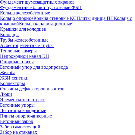
Фундамент шумозащитных экранов
Фундаментные блоки пустотелые ФБП
Кольца железобетонные
Кольцо опорное
Кольца стеновые КС
Плиты днища ПН
Кольца с
крышкой
Кольца канализационные
Крышки для колодцев
Колодцы
Трубы железобетонные
Асбестоцементные трубы
Тепловые камеры
Непроходной канал КН
Опорные плиты
Бетонный упор для водопровода
Желоба
ЖБИ септики
Коллекторы
Стаканы дефлекторов и зонтов
Люки
Элементы теплотрасс
Бетонные упоры
Лестницы колодезные
Плиты опорно-анкерные
Бетонный забор
Забор самостоящий
Забор на стаканах