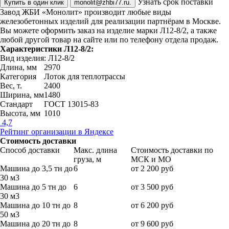
Узнать срок поставки
Купить в один клик
monolit@zhbi77.ru.
Завод ЖБИ «Монолит» производит любые виды
железобетонных изделий для реализации партнёрам в Москве.
Вы можете оформить заказ на изделие марки Л12-8/2, а также
любой другой товар на сайте или по телефону отдела продаж.
Характеристики Л12-8/2:
Вид изделия: Л12-8/2
Длина, мм
2970
Категория
Лоток для теплотрассы
Вес, т.
2400
Ширина, мм
1480
Стандарт
ГОСТ 13015-83
Высота, мм
1010
4,7
Рейтинг организации в Яндексе
Стоимость доставки
Способ доставки
Макс. длина
Стоимость доставки по
груза, м
МСК и МО
Машина до 3,5 тн до
6
от 2 200 руб
30 м3
Машина до 5 тн до
6
от 3 500 руб
30 м3
Машина до 10 тн до
8
от 6 200 руб
50 м3
Машина до 20 тн до
8
от 9 600 руб