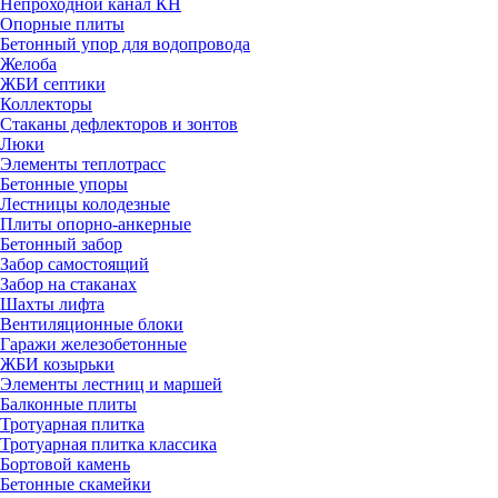
Непроходной канал КН
Опорные плиты
Бетонный упор для водопровода
Желоба
ЖБИ септики
Коллекторы
Стаканы дефлекторов и зонтов
Люки
Элементы теплотрасс
Бетонные упоры
Лестницы колодезные
Плиты опорно-анкерные
Бетонный забор
Забор самостоящий
Забор на стаканах
Шахты лифта
Вентиляционные блоки
Гаражи железобетонные
ЖБИ козырьки
Элементы лестниц и маршей
Балконные плиты
Тротуарная плитка
Тротуарная плитка классика
Бортовой камень
Бетонные скамейки