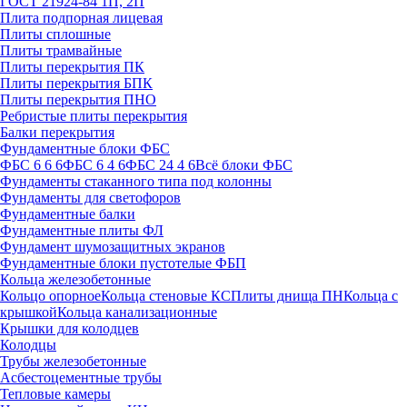
ГОСТ 21924-84 1П, 2П
Плита подпорная лицевая
Плиты сплошные
Плиты трамвайные
Плиты перекрытия ПК
Плиты перекрытия БПК
Плиты перекрытия ПНО
Ребристые плиты перекрытия
Балки перекрытия
Фундаментные блоки ФБС
ФБС 6 6 6
ФБС 6 4 6
ФБС 24 4 6
Всё блоки ФБС
Фундаменты стаканного типа под колонны
Фундаменты для светофоров
Фундаментные балки
Фундаментные плиты ФЛ
Фундамент шумозащитных экранов
Фундаментные блоки пустотелые ФБП
Кольца железобетонные
Кольцо опорное
Кольца стеновые КС
Плиты днища ПН
Кольца с
крышкой
Кольца канализационные
Крышки для колодцев
Колодцы
Трубы железобетонные
Асбестоцементные трубы
Тепловые камеры