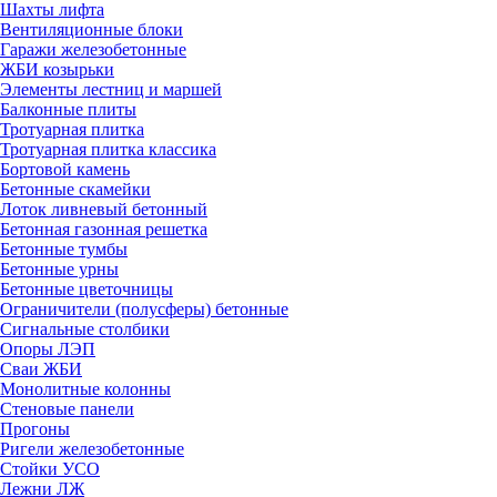
Шахты лифта
Вентиляционные блоки
Гаражи железобетонные
ЖБИ козырьки
Элементы лестниц и маршей
Балконные плиты
Тротуарная плитка
Тротуарная плитка классика
Бортовой камень
Бетонные скамейки
Лоток ливневый бетонный
Бетонная газонная решетка
Бетонные тумбы
Бетонные урны
Бетонные цветочницы
Ограничители (полусферы) бетонные
Сигнальные столбики
Опоры ЛЭП
Сваи ЖБИ
Монолитные колонны
Стеновые панели
Прогоны
Ригели железобетонные
Стойки УСО
Лежни ЛЖ