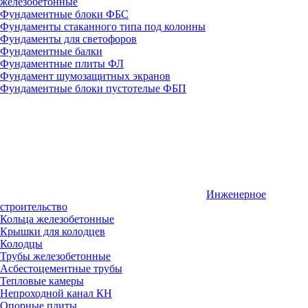
железобетонные
Фундаментные блоки ФБС
Фундаменты стаканного типа под колонны
Фундаменты для светофоров
Фундаментные балки
Фундаментные плиты ФЛ
Фундамент шумозащитных экранов
Фундаментные блоки пустотелые ФБП
Инженерное
строительство
Кольца железобетонные
Крышки для колодцев
Колодцы
Трубы железобетонные
Асбестоцементные трубы
Тепловые камеры
Непроходной канал КН
Опорные плиты