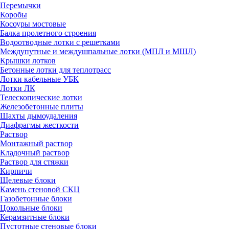
Перемычки
Коробы
Косоуры мостовые
Балка пролетного строения
Водоотводные лотки с решетками
Междупутные и междушпальные лотки (МПЛ и МШЛ)
Крышки лотков
Бетонные лотки для теплотрасс
Лотки кабельные УБК
Лотки ЛК
Телескопические лотки
Железобетонные плиты
Шахты дымоудаления
Диафрагмы жесткости
Раствор
Монтажный раствор
Кладочный раствор
Раствор для стяжки
Кирпичи
Щелевые блоки
Камень стеновой СКЦ
Газобетонные блоки
Цокольные блоки
Керамзитные блоки
Пустотные стеновые блоки