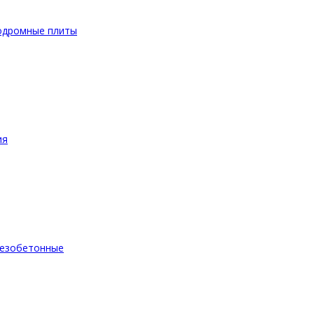
одромные плиты
ия
езобетонные