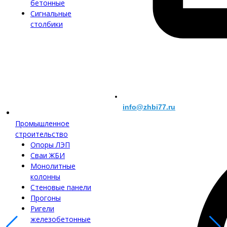
бетонные
Сигнальные
столбики
info@zhbi77.ru
Промышленное
строительство
Опоры ЛЭП
Сваи ЖБИ
Монолитные
колонны
Стеновые панели
Прогоны
Ригели
железобетонные