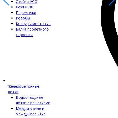
Стойки УСО
Лежни ЛЖ
Перемычки
Коробы
Косоуры мостовые
Балка пролетного
строения
Железобетонные
лотки
Водоотводные
лотки с решетками
Междупутные и
междушпальные