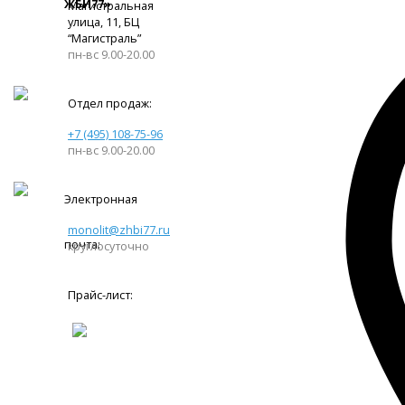
ЖБИ77»
Магистральная
улица, 11, ​БЦ
“Магистраль”
пн-вс 9.00-20.00
Отдел продаж:
+7 (495) 108-75-96
пн-вс 9.00-20.00
Электронная
monolit@zhbi77.ru
почта:
круглосуточно
Прайс-лист: