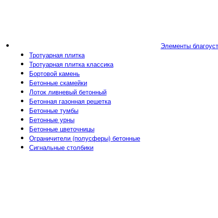
Элементы благоус
Тротуарная плитка
Тротуарная плитка классика
Бортовой камень
Бетонные скамейки
Лоток ливневый бетонный
Бетонная газонная решетка
Бетонные тумбы
Бетонные урны
Бетонные цветочницы
Ограничители (полусферы) бетонные
Сигнальные столбики