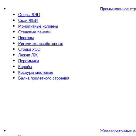
Промышленное стр
Опоры ЛЭП
Сваи ЖБИ
Монолитные колонны
Стеновые панели
Прогоны
Ригели железобетонные
Стойки УСО
Лежни ЛЖ
Перемычки
Коробы
Косоуры мостовые
Балка пролетного строения
Железобетонные л