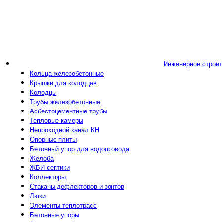
Инженерное строи
Кольца железобетонные
Крышки для колодцев
Колодцы
Трубы железобетонные
Асбестоцементные трубы
Тепловые камеры
Непроходной канал КН
Опорные плиты
Бетонный упор для водопровода
Желоба
ЖБИ септики
Коллекторы
Стаканы дефлекторов и зонтов
Люки
Элементы теплотрасс
Бетонные упоры