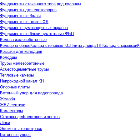
Фундаменты стаканного типа под колонны
Фундаменты для светофоров
Фундаментные балки
Фундаментные плиты ФЛ
Фундамент шумозащитных экранов
Фундаментные блоки пустотелые ФБП
Кольца железобетонные
Кольцо опорное
Кольца стеновые КС
Плиты днища ПН
Кольца с крышкой
К
Крышки для колодцев
Колодцы
Трубы железобетонные
Асбестоцементные трубы
Тепловые камеры
Непроходной канал КН
Опорные плиты
Бетонный упор для водопровода
Желоба
ЖБИ септики
Коллекторы
Стаканы дефлекторов и зонтов
Люки
Элементы теплотрасс
Бетонные упоры