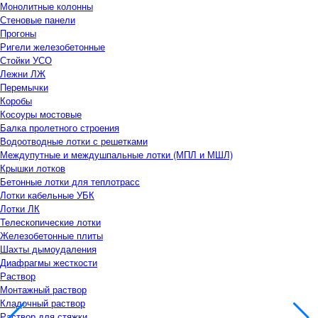
Монолитные колонны
Стеновые панели
Прогоны
Ригели железобетонные
Стойки УСО
Лежни ЛЖ
Перемычки
Коробы
Косоуры мостовые
Балка пролетного строения
Водоотводные лотки с решетками
Междупутные и междушпальные лотки (МПЛ и МШЛ)
Крышки лотков
Бетонные лотки для теплотрасс
Лотки кабельные УБК
Лотки ЛК
Телескопические лотки
Железобетонные плиты
Шахты дымоудаления
Диафрагмы жесткости
Раствор
Монтажный раствор
Кладочный раствор
Раствор для стяжки