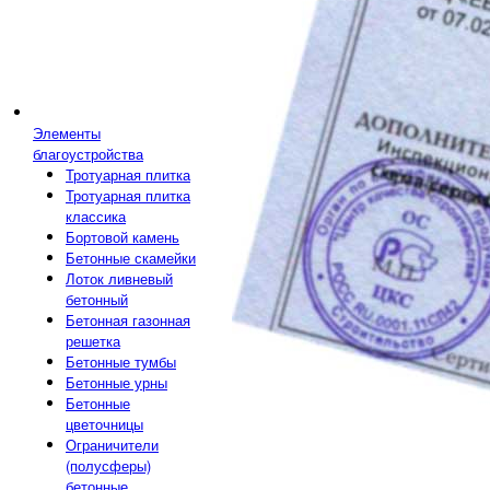
Элементы
благоустройства
Тротуарная плитка
Тротуарная плитка
классика
Бортовой камень
Бетонные скамейки
Лоток ливневый
бетонный
Бетонная газонная
решетка
Бетонные тумбы
Бетонные урны
Бетонные
цветочницы
Ограничители
(полусферы)
бетонные