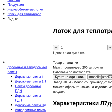
Продукция
Железобетонные лотки
Лотки для теплотрасс
Л7д-12
Лоток для теплотр
−
+
Цена:
1 930
руб / шт.
Товар в наличии
Дорожные и аэродромные
Макс. производ-во 200 шт./сутки
плиты
Работаем по постоплате
Дорожные плиты 1п
Купить в один клик
monolit@zhbi77
Дорожные плиты 2П
Завод ЖБИ «Монолит» производит лю
Плиты дорожные
можете оформить заказ на изделие ма
ПДН
продаж.
Дорожные плиты
ПДП
Характеристики Л7д
Дорожные плиты ПД
Аэродромные плиты