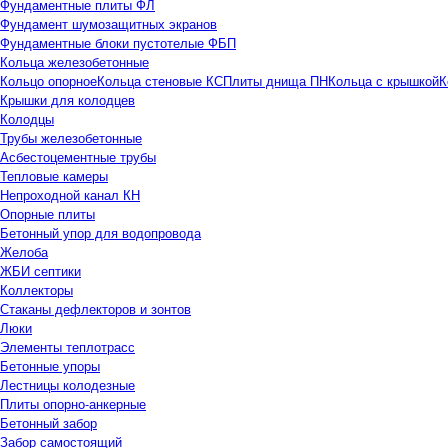
Фундаментные плиты ФЛ
Фундамент шумозащитных экранов
Фундаментные блоки пустотелые ФБП
Кольца железобетонные
Кольцо опорное
Кольца стеновые КС
Плиты днища ПН
Кольца с крышкой
К
Крышки для колодцев
Колодцы
Трубы железобетонные
Асбестоцементные трубы
Тепловые камеры
Непроходной канал КН
Опорные плиты
Бетонный упор для водопровода
Желоба
ЖБИ септики
Коллекторы
Стаканы дефлекторов и зонтов
Люки
Элементы теплотрасс
Бетонные упоры
Лестницы колодезные
Плиты опорно-анкерные
Бетонный забор
Забор самостоящий