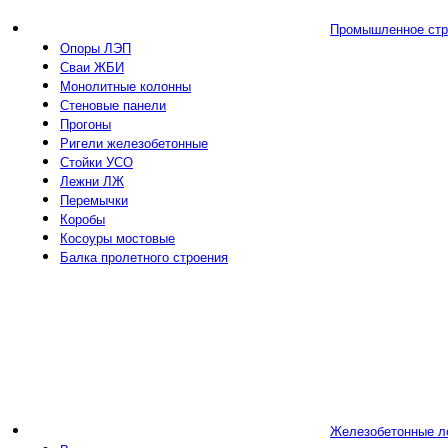
Промышленное стр
Опоры ЛЭП
Сваи ЖБИ
Монолитные колонны
Стеновые панели
Прогоны
Ригели железобетонные
Стойки УСО
Лежни ЛЖ
Перемычки
Коробы
Косоуры мостовые
Балка пролетного строения
Железобетонные л