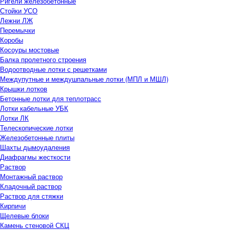
Ригели железобетонные
Стойки УСО
Лежни ЛЖ
Перемычки
Коробы
Косоуры мостовые
Балка пролетного строения
Водоотводные лотки с решетками
Междупутные и междушпальные лотки (МПЛ и МШЛ)
Крышки лотков
Бетонные лотки для теплотрасс
Лотки кабельные УБК
Лотки ЛК
Телескопические лотки
Железобетонные плиты
Шахты дымоудаления
Диафрагмы жесткости
Раствор
Монтажный раствор
Кладочный раствор
Раствор для стяжки
Кирпичи
Щелевые блоки
Камень стеновой СКЦ