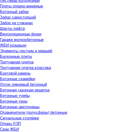
Лестницы колодезные
Плиты опорно-анкерные
Бетонный забор
Забор самостоящий
Забор на стаканах
Шахты лифта
Вентиляционные блоки
Гаражи железобетонные
ЖБИ козырьки
Элементы лестниц и маршей
Балконные плиты
Тротуарная плитка
Тротуарная плитка классика
Бортовой камень
Бетонные скамейки
Лоток ливневый бетонный
Бетонная газонная решетка
Бетонные тумбы
Бетонные урны
Бетонные цветочницы
Ограничители (полусферы) бетонные
Сигнальные столбики
Опоры ЛЭП
Сваи ЖБИ