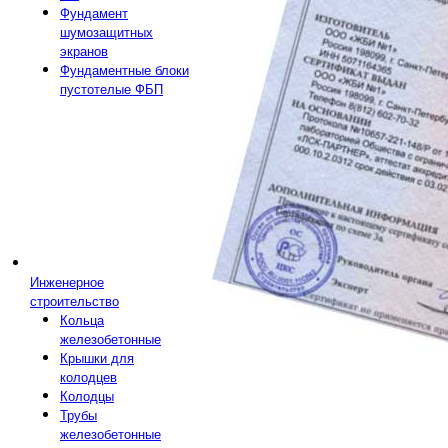
Фундамент
шумозащитных
экранов
Фундаментные блоки
пустотелые ФБП
Инженерное
строительство
Кольца
железобетонные
Крышки для
колодцев
Колодцы
Трубы
железобетонные