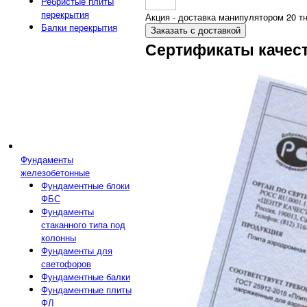
Ребристые плиты
перекрытия
Акция - доставка манипулятором 20 тн
Балки перекрытия
Заказать с доставкой
Сертификаты качес
Фундаменты
железобетонные
Фундаментные блоки
ФБС
Фундаменты
стаканного типа под
колонны
Фундаменты для
светофоров
Фундаментные балки
Фундаментные плиты
ФЛ