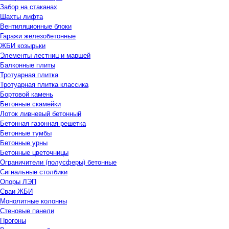
Забор на стаканах
Шахты лифта
Вентиляционные блоки
Гаражи железобетонные
ЖБИ козырьки
Элементы лестниц и маршей
Балконные плиты
Тротуарная плитка
Тротуарная плитка классика
Бортовой камень
Бетонные скамейки
Лоток ливневый бетонный
Бетонная газонная решетка
Бетонные тумбы
Бетонные урны
Бетонные цветочницы
Ограничители (полусферы) бетонные
Сигнальные столбики
Опоры ЛЭП
Сваи ЖБИ
Монолитные колонны
Стеновые панели
Прогоны