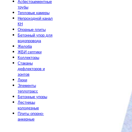
Асбестоцементные
трубы
Тепловые камеры
Непроходной канал
КН
Опорные плиты
Бетонный упор для
водопровода
Желоба
ЖБИ септики
Коллекторы
Стаканы
дефлекторов и
зонтов
Люки
Элементы
теплотрасс
Бетонные упоры
Лестницы
колодезные
Плиты опорно-
анкерные