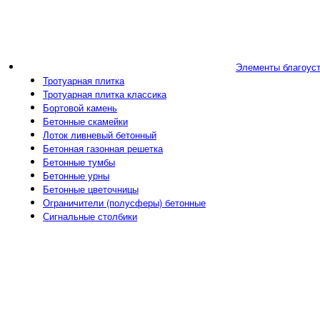
Элементы благоус
Тротуарная плитка
Тротуарная плитка классика
Бортовой камень
Бетонные скамейки
Лоток ливневый бетонный
Бетонная газонная решетка
Бетонные тумбы
Бетонные урны
Бетонные цветочницы
Ограничители (полусферы) бетонные
Сигнальные столбики