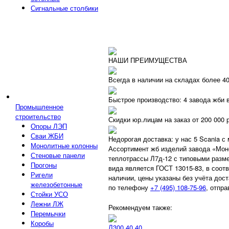
Сигнальные столбики
НАШИ ПРЕИМУЩЕСТВА
Всегда в наличии на складах более 4
Быстрое производство: 4 завода жби 
Промышленное
строительство
Скидки юр.лицам на заказ от 200 000 
Опоры ЛЭП
Сваи ЖБИ
Недорогая доставка: у нас 5 Scania с
Монолитные колонны
Ассортимент жб изделий завода «Моно
Стеновые панели
теплотрассы Л7д-12 с типовыми разм
Прогоны
вида является ГОСТ 13015-83, в соотв
Ригели
наличии, цены указаны без учёта дос
железобетонные
по телефону
+7 (495) 108-75-96
, отпр
Стойки УСО
Лежни ЛЖ
Рекомендуем также:
Перемычки
Коробы
Л300.40.40