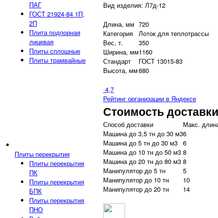
ПАГ
Вид изделия: Л7д-12
ГОСТ 21924-84 1П,
2П
Длина, мм
720
Плита подпорная
Категория
Лоток для теплотрассы
лицевая
Вес, т.
350
Плиты сплошные
Ширина, мм
1160
Плиты трамвайные
Стандарт
ГОСТ 13015-83
Высота, мм
680
4,7
Рейтинг организации в Яндексе
Стоимость доставк
Способ доставки
Макс. длина
Машина до 3,5 тн до 30 м3
6
Машина до 5 тн до 30 м3
6
Машина до 10 тн до 50 м3
8
Плиты перекрытия
Машина до 20 тн до 80 м3
8
Плиты перекрытия
Манипулятор до 5 тн
5
ПК
Манипулятор до 10 тн
10
Плиты перекрытия
Манипулятор до 20 тн
14
БПК
Плиты перекрытия
ПНО