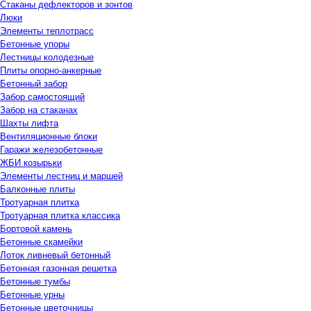
Стаканы дефлекторов и зонтов
Люки
Элементы теплотрасс
Бетонные упоры
Лестницы колодезные
Плиты опорно-анкерные
Бетонный забор
Забор самостоящий
Забор на стаканах
Шахты лифта
Вентиляционные блоки
Гаражи железобетонные
ЖБИ козырьки
Элементы лестниц и маршей
Балконные плиты
Тротуарная плитка
Тротуарная плитка классика
Бортовой камень
Бетонные скамейки
Лоток ливневый бетонный
Бетонная газонная решетка
Бетонные тумбы
Бетонные урны
Бетонные цветочницы