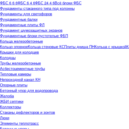
ФБС 6 6 6
ФБС 6 4 6
ФБС 24 4 6
Всё блоки ФБС
Фундаменты стаканного типа под колонны
Фундаменты для светофоров
Фундаментные балки
Фундаментные плиты ФЛ
Фундамент шумозащитных экранов
Фундаментные блоки пустотелые ФБП
Кольца железобетонные
Кольцо опорное
Кольца стеновые КС
Плиты днища ПН
Кольца с крышкой
К
Крышки для колодцев
Колодцы
Трубы железобетонные
Асбестоцементные трубы
Тепловые камеры
Непроходной канал КН
Опорные плиты
Бетонный упор для водопровода
Желоба
ЖБИ септики
Коллекторы
Стаканы дефлекторов и зонтов
Люки
Элементы теплотрасс
Бетонные упоры