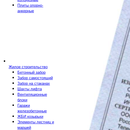
Плиты опорно-
анкерные
Жилое строительство
Бетонный забор
Забор самостоящий
Забор на стаканах
Шахты лифта
Вентиляционные
блоки
Гаражи
железобетонные
ЖБИ козырьки
Элементы лестниц и
маршей