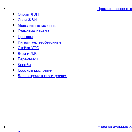
Промышленное стр
Опоры ЛЭП
Сваи ЖБИ
Монолитные колонны
Стеновые панели
Прогоны
Ригели железобетонные
Стойки УСО
Лежни ЛЖ
Перемычки
Коробы
Косоуры мостовые
Балка пролетного строения
Железобетонные л