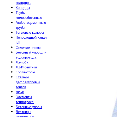
колодцев
Колодцы
Трубы
железобетонные
Асбестоцементные
трубы
Тепловые камеры
Непроходной канал
КН
Опорные плиты
Бетонный упор для
водопровода
Желоба
ЖБИ септики
Коллекторы
Стаканы
дефлекторов и
зонтов
Люки
Элементы
теплотрасс
Бетонные упоры
Лестницы
колодезные