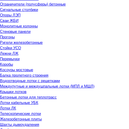
Ограничители (полусферы) бетонные
Сигнальные столбики
Опоры ЛЭП
Сваи ЖБИ
Монолитные колонны
Стеновые панели
Прогоны
Ригели железобетонные
Стойки УСО
Лежни ЛЖ
Перемычки
Коробы
Косоуры мостовые
Балка пролетного строения
Водоотводные лотки с решетками
Междупутные и междушпальные лотки (МПЛ и МШЛ)
Крышки лотков
Бетонные лотки для теплотрасс
Лотки кабельные УБК
Лотки ЛК
Телескопические лотки
Железобетонные плиты
Шахты дымоудаления