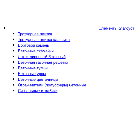
Элементы благоус
Тротуарная плитка
Тротуарная плитка классика
Бортовой камень
Бетонные скамейки
Лоток ливневый бетонный
Бетонная газонная решетка
Бетонные тумбы
Бетонные урны
Бетонные цветочницы
Ограничители (полусферы) бетонные
Сигнальные столбики