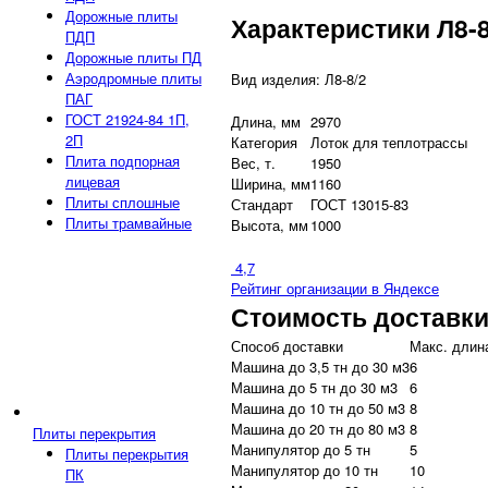
Дорожные плиты
Характеристики Л8-8
ПДП
Дорожные плиты ПД
Аэродромные плиты
Вид изделия: Л8-8/2
ПАГ
ГОСТ 21924-84 1П,
Длина, мм
2970
2П
Категория
Лоток для теплотрассы
Плита подпорная
Вес, т.
1950
лицевая
Ширина, мм
1160
Плиты сплошные
Стандарт
ГОСТ 13015-83
Плиты трамвайные
Высота, мм
1000
4,7
Рейтинг организации в Яндексе
Стоимость доставк
Способ доставки
Макс. длина
Машина до 3,5 тн до 30 м3
6
Машина до 5 тн до 30 м3
6
Машина до 10 тн до 50 м3
8
Машина до 20 тн до 80 м3
8
Плиты перекрытия
Манипулятор до 5 тн
5
Плиты перекрытия
Манипулятор до 10 тн
10
ПК