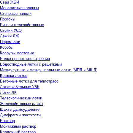
Сваи ЖБИ
Монолитные колонны
Стеновые панели
Прогоны
Ригели железобетонные
Стойки УСО
Лежни ЛЖ
Перемычки
Коробы
Косоуры мостовые
Балка пролетного строения
Водоотводные лотки с решетками
Междупутные и междушпальные лотки (МПЛ и МШЛ)
Крышки лотков
Бетонные лотки для теплотрасс
Лотки кабельные УБК
Лотки ЛК
Телескопические лотки
Железобетонные плиты
Шахты дымоудаления
Диафрагмы жесткости
Раствор
Монтажный раствор
Кладочный раствор