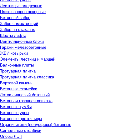
Лестницы колодезные
Плиты опорно-анкерные
Бетонный забор
Забор самостоящий
Забор на стаканах
Шахты лифта
Вентиляционные блоки
Гаражи железобетонные
ЖБИ козырьки
Элементы лестниц и маршей
Балконные плиты
Тротуарная плитка
Тротуарная плитка классика
Бортовой камень
Бетонные скамейки
Лоток ливневый бетонный
Бетонная газонная решетка
Бетонные тумбы
Бетонные урны
Бетонные цветочницы
Ограничители (полусферы) бетонные
Сигнальные столбики
Опоры ЛЭП