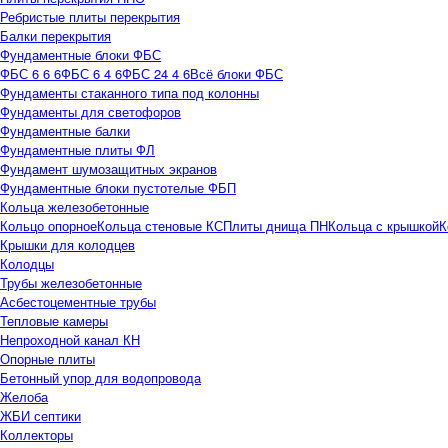
Ребристые плиты перекрытия
Балки перекрытия
Фундаментные блоки ФБС
ФБС 6 6 6
ФБС 6 4 6
ФБС 24 4 6
Всё блоки ФБС
Фундаменты стаканного типа под колонны
Фундаменты для светофоров
Фундаментные балки
Фундаментные плиты ФЛ
Фундамент шумозащитных экранов
Фундаментные блоки пустотелые ФБП
Кольца железобетонные
Кольцо опорное
Кольца стеновые КС
Плиты днища ПН
Кольца с крышкой
К
Крышки для колодцев
Колодцы
Трубы железобетонные
Асбестоцементные трубы
Тепловые камеры
Непроходной канал КН
Опорные плиты
Бетонный упор для водопровода
Желоба
ЖБИ септики
Коллекторы