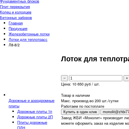
Фундаментных блоков
Плит перекрытия
Колец и колодцев
Бетонных заборов
Главная
Продукция
Железобетонные лотки
Лотки для теплотрасс
Л8-8/2
Лоток для теплотр
−
+
Цена:
10 650
руб / шт.
Товар в наличии
Дорожные и аэродромные
Макс. производ-во 200 шт./сутки
плиты
Работаем по постоплате
Дорожные плиты 1п
Купить в один клик
monolit@zhbi77
Дорожные плиты 2П
Завод ЖБИ «Монолит» производит лю
Плиты дорожные
можете оформить заказ на изделие ма
ПДН