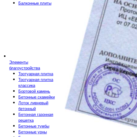
Балконные плиты
Элементы
благоустройства
Тротуарная плитка
Тротуарная плитка
классика
Бортовой камень
Бетонные скамейки
Лоток ливневый
бетонный
Бетонная газонная
решетка
Бетонные тумбы
Бетонные урны