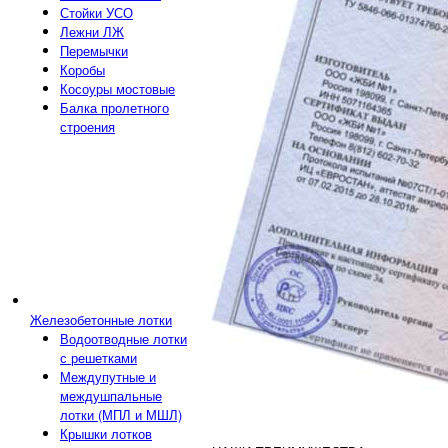
Стойки УСО
Лежни ЛЖ
Перемычки
Коробы
Косоуры мостовые
Балка пролетного
строения
Железобетонные лотки
Водоотводные лотки
с решетками
Междупутные и
междушпальные
лотки (МПЛ и МШЛ)
Крышки лотков