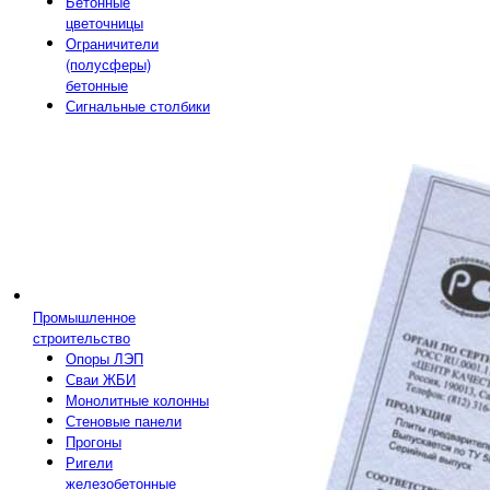
Бетонные
цветочницы
Ограничители
(полусферы)
бетонные
Сигнальные столбики
Промышленное
строительство
Опоры ЛЭП
Сваи ЖБИ
Монолитные колонны
Стеновые панели
Прогоны
Ригели
железобетонные