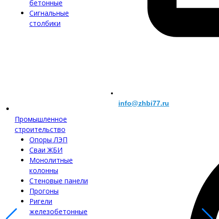
бетонные
Сигнальные
столбики
info@zhbi77.ru
Промышленное
строительство
Опоры ЛЭП
Сваи ЖБИ
Монолитные
колонны
Стеновые панели
Прогоны
Ригели
железобетонные