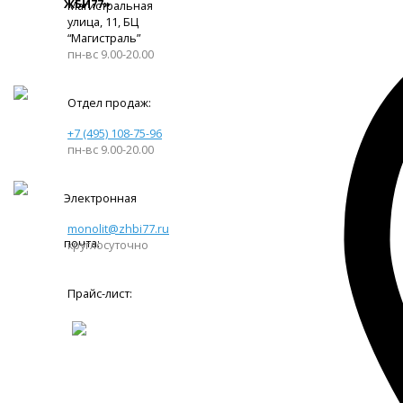
ЖБИ77»
Магистральная
улица, 11, ​БЦ
“Магистраль”
пн-вс 9.00-20.00
Отдел продаж:
+7 (495) 108-75-96
пн-вс 9.00-20.00
Электронная
monolit@zhbi77.ru
почта:
круглосуточно
Прайс-лист: