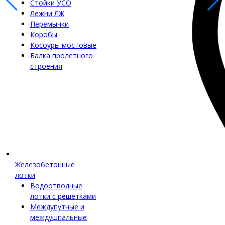
Стойки УСО
Лежни ЛЖ
Перемычки
Коробы
Косоуры мостовые
Балка пролетного
строения
Железобетонные
лотки
Водоотводные
лотки с решетками
Междупутные и
междушпальные