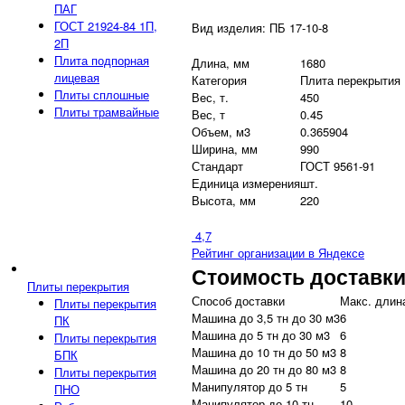
ПАГ
ГОСТ 21924-84 1П,
Вид изделия: ПБ 17-10-8
2П
Плита подпорная
Длина, мм
1680
лицевая
Категория
Плита перекрытия
Плиты сплошные
Вес, т.
450
Плиты трамвайные
Вес, т
0.45
Объем, м3
0.365904
Ширина, мм
990
Стандарт
ГОСТ 9561-91
Единица измерения
шт.
Высота, мм
220
4,7
Рейтинг организации в Яндексе
Стоимость доставк
Плиты перекрытия
Способ доставки
Макс. длина
Плиты перекрытия
Машина до 3,5 тн до 30 м3
6
ПК
Машина до 5 тн до 30 м3
6
Плиты перекрытия
Машина до 10 тн до 50 м3
8
БПК
Машина до 20 тн до 80 м3
8
Плиты перекрытия
Манипулятор до 5 тн
5
ПНО
Манипулятор до 10 тн
10