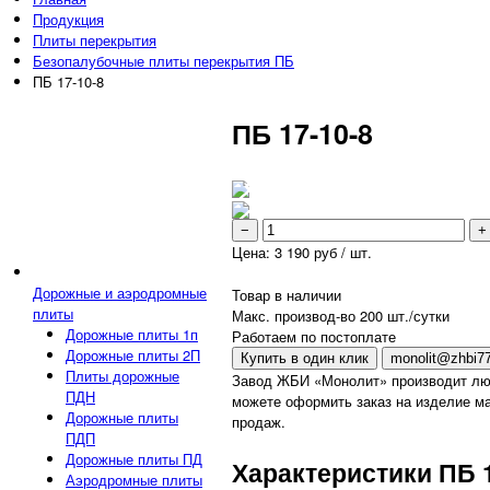
Продукция
Плиты перекрытия
Безопалубочные плиты перекрытия ПБ
ПБ 17-10-8
ПБ 17-10-8
−
+
Цена:
3 190
руб / шт.
Дорожные и аэродромные
Товар в наличии
плиты
Макс. производ-во 200 шт./сутки
Дорожные плиты 1п
Работаем по постоплате
Дорожные плиты 2П
Купить в один клик
monolit@zhbi77
Плиты дорожные
Завод ЖБИ «Монолит» производит лю
ПДН
можете оформить заказ на изделие ма
Дорожные плиты
продаж.
ПДП
Дорожные плиты ПД
Характеристики ПБ 1
Аэродромные плиты