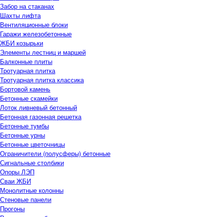
Забор на стаканах
Шахты лифта
Вентиляционные блоки
Гаражи железобетонные
ЖБИ козырьки
Элементы лестниц и маршей
Балконные плиты
Тротуарная плитка
Тротуарная плитка классика
Бортовой камень
Бетонные скамейки
Лоток ливневый бетонный
Бетонная газонная решетка
Бетонные тумбы
Бетонные урны
Бетонные цветочницы
Ограничители (полусферы) бетонные
Сигнальные столбики
Опоры ЛЭП
Сваи ЖБИ
Монолитные колонны
Стеновые панели
Прогоны