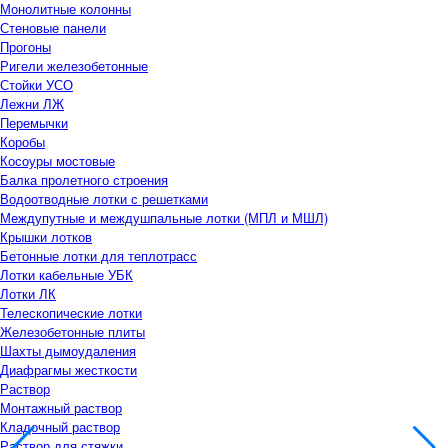
Монолитные колонны
Стеновые панели
Прогоны
Ригели железобетонные
Стойки УСО
Лежни ЛЖ
Перемычки
Коробы
Косоуры мостовые
Балка пролетного строения
Водоотводные лотки с решетками
Междупутные и междушпальные лотки (МПЛ и МШЛ)
Крышки лотков
Бетонные лотки для теплотрасс
Лотки кабельные УБК
Лотки ЛК
Телескопические лотки
Железобетонные плиты
Шахты дымоудаления
Диафрагмы жесткости
Раствор
Монтажный раствор
Кладочный раствор
Раствор для стяжки