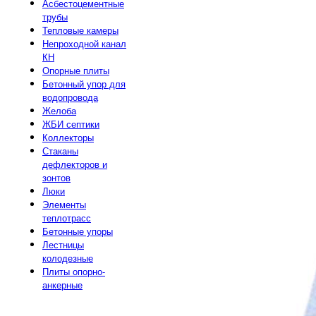
Асбестоцементные
трубы
Тепловые камеры
Непроходной канал
КН
Опорные плиты
Бетонный упор для
водопровода
Желоба
ЖБИ септики
Коллекторы
Стаканы
дефлекторов и
зонтов
Люки
Элементы
теплотрасс
Бетонные упоры
Лестницы
колодезные
Плиты опорно-
анкерные