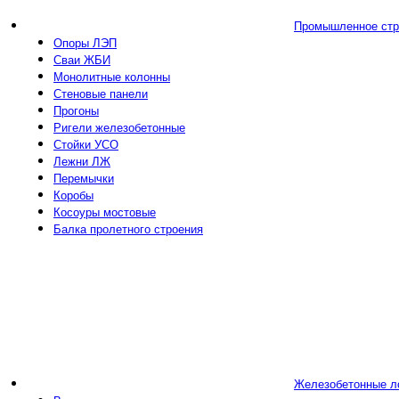
Промышленное стр
Опоры ЛЭП
Сваи ЖБИ
Монолитные колонны
Стеновые панели
Прогоны
Ригели железобетонные
Стойки УСО
Лежни ЛЖ
Перемычки
Коробы
Косоуры мостовые
Балка пролетного строения
Железобетонные л