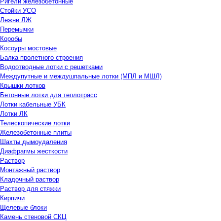
Ригели железобетонные
Стойки УСО
Лежни ЛЖ
Перемычки
Коробы
Косоуры мостовые
Балка пролетного строения
Водоотводные лотки с решетками
Междупутные и междушпальные лотки (МПЛ и МШЛ)
Крышки лотков
Бетонные лотки для теплотрасс
Лотки кабельные УБК
Лотки ЛК
Телескопические лотки
Железобетонные плиты
Шахты дымоудаления
Диафрагмы жесткости
Раствор
Монтажный раствор
Кладочный раствор
Раствор для стяжки
Кирпичи
Щелевые блоки
Камень стеновой СКЦ