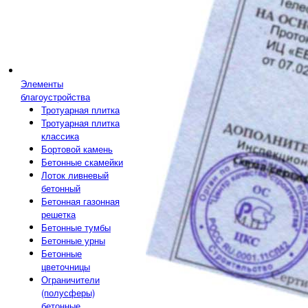
Элементы
благоустройства
Тротуарная плитка
Тротуарная плитка
классика
Бортовой камень
Бетонные скамейки
Лоток ливневый
бетонный
Бетонная газонная
решетка
Бетонные тумбы
Бетонные урны
Бетонные
цветочницы
Ограничители
(полусферы)
бетонные