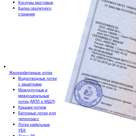
Косоуры мостовые
Балка пролетного
строения
Железобетонные лотки
Водоотводные лотки
с решетками
Междупутные и
междушпальные
лотки (МПЛ и МШЛ)
Крышки лотков
Бетонные лотки для
теплотрасс
Лотки кабельные
УБК
Лотки ЛК