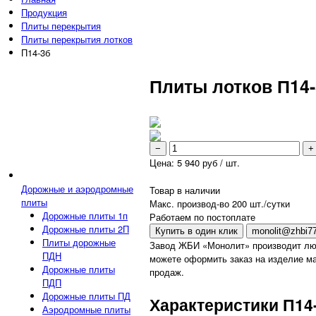
Продукция
Плиты перекрытия
Плиты перекрытия лотков
П14-3б
Плиты лотков П14
−
+
Цена:
5 940
руб / шт.
Дорожные и аэродромные
Товар в наличии
плиты
Макс. производ-во 200 шт./сутки
Дорожные плиты 1п
Работаем по постоплате
Дорожные плиты 2П
Купить в один клик
monolit@zhbi77
Плиты дорожные
Завод ЖБИ «Монолит» производит лю
ПДН
можете оформить заказ на изделие ма
Дорожные плиты
продаж.
ПДП
Дорожные плиты ПД
Характеристики П14
Аэродромные плиты