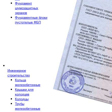
Фундамент
шумозащитных
экранов
Фундаментные блоки
пустотелые ФБП
Инженерное
строительство
Кольца
железобетонные
Крышки для
колодцев
Колодцы
Трубы
железобетонные