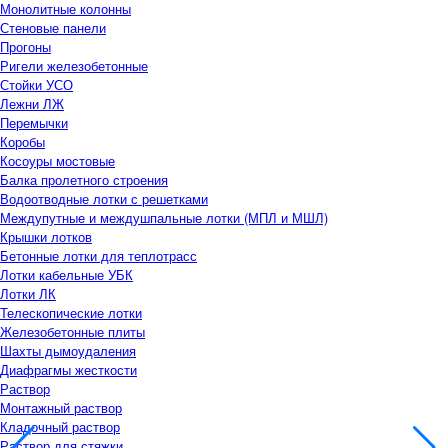
Монолитные колонны
Стеновые панели
Прогоны
Ригели железобетонные
Стойки УСО
Лежни ЛЖ
Перемычки
Коробы
Косоуры мостовые
Балка пролетного строения
Водоотводные лотки с решетками
Междупутные и междушпальные лотки (МПЛ и МШЛ)
Крышки лотков
Бетонные лотки для теплотрасс
Лотки кабельные УБК
Лотки ЛК
Телескопические лотки
Железобетонные плиты
Шахты дымоудаления
Диафрагмы жесткости
Раствор
Монтажный раствор
Кладочный раствор
Раствор для стяжки