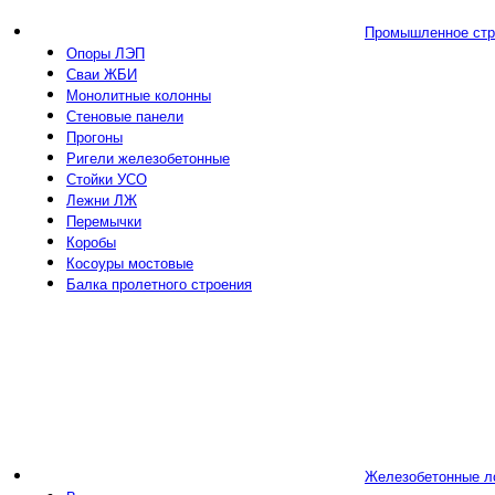
Промышленное стр
Опоры ЛЭП
Сваи ЖБИ
Монолитные колонны
Стеновые панели
Прогоны
Ригели железобетонные
Стойки УСО
Лежни ЛЖ
Перемычки
Коробы
Косоуры мостовые
Балка пролетного строения
Железобетонные л