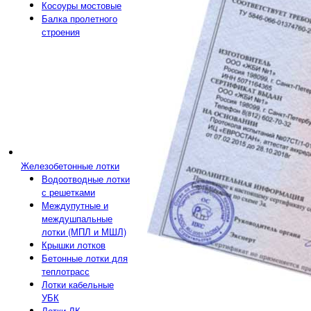
Косоуры мостовые
Балка пролетного
строения
Железобетонные лотки
Водоотводные лотки
с решетками
Междупутные и
междушпальные
лотки (МПЛ и МШЛ)
Крышки лотков
Бетонные лотки для
теплотрасс
Лотки кабельные
УБК
Лотки ЛК