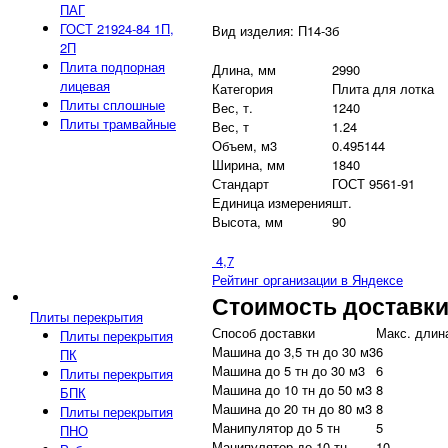
ПАГ
ГОСТ 21924-84 1П,
Вид изделия: П14-3б
2П
Плита подпорная
Длина, мм
2990
лицевая
Категория
Плита для лотка
Плиты сплошные
Вес, т.
1240
Плиты трамвайные
Вес, т
1.24
Объем, м3
0.495144
Ширина, мм
1840
Стандарт
ГОСТ 9561-91
Единица измерения
шт.
Высота, мм
90
4,7
Рейтинг организации в Яндексе
Стоимость доставк
Плиты перекрытия
Способ доставки
Макс. длина
Плиты перекрытия
Машина до 3,5 тн до 30 м3
6
ПК
Машина до 5 тн до 30 м3
6
Плиты перекрытия
Машина до 10 тн до 50 м3
8
БПК
Машина до 20 тн до 80 м3
8
Плиты перекрытия
Манипулятор до 5 тн
5
ПНО
Манипулятор до 10 тн
10