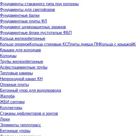
Фундаменты стаканного типа под колонны
Фундаменты для светофоров
Фундаментные балки
Фундаментные плиты ФЛ
Фундамент шумозащитных экранов
Фундаментные блоки пустотелые ФБП
Кольца железобетонные
Кольцо опорное
Кольца стеновые КС
Плиты днища ПН
Кольца с крышкой
К
Крышки для колодцев
Колодцы
Трубы железобетонные
Асбестоцементные трубы
Тепловые камеры
Непроходной канал КН
Опорные плиты
Бетонный упор для водопровода
Желоба
ЖБИ септики
Коллекторы
Стаканы дефлекторов и зонтов
Люки
Элементы теплотрасс
Бетонные упоры