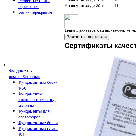
Ребристые плиты
Манипулятор до 20 тн
14
перекрытия
Балки перекрытия
Акция - доставка манипулятором 20 тн
Заказать с доставкой
Сертификаты качес
Фундаменты
железобетонные
Фундаментные блоки
ФБС
Фундаменты
стаканного типа под
колонны
Фундаменты для
светофоров
Фундаментные балки
Фундаментные плиты
ФЛ