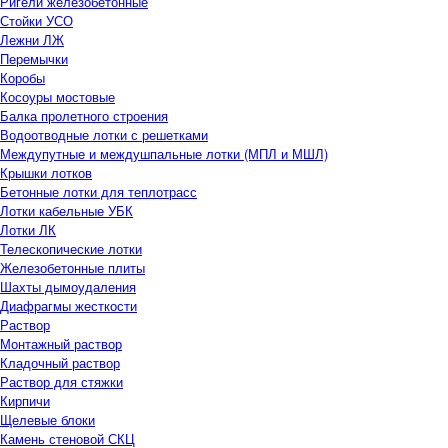
Ригели железобетонные
Стойки УСО
Лежни ЛЖ
Перемычки
Коробы
Косоуры мостовые
Балка пролетного строения
Водоотводные лотки с решетками
Междупутные и междушпальные лотки (МПЛ и МШЛ)
Крышки лотков
Бетонные лотки для теплотрасс
Лотки кабельные УБК
Лотки ЛК
Телескопические лотки
Железобетонные плиты
Шахты дымоудаления
Диафрагмы жесткости
Раствор
Монтажный раствор
Кладочный раствор
Раствор для стяжки
Кирпичи
Щелевые блоки
Камень стеновой СКЦ