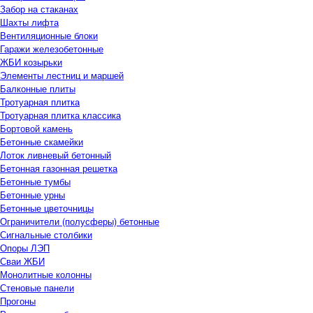
Забор на стаканах
Шахты лифта
Вентиляционные блоки
Гаражи железобетонные
ЖБИ козырьки
Элементы лестниц и маршей
Балконные плиты
Тротуарная плитка
Тротуарная плитка классика
Бортовой камень
Бетонные скамейки
Лоток ливневый бетонный
Бетонная газонная решетка
Бетонные тумбы
Бетонные урны
Бетонные цветочницы
Ограничители (полусферы) бетонные
Сигнальные столбики
Опоры ЛЭП
Сваи ЖБИ
Монолитные колонны
Стеновые панели
Прогоны