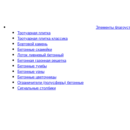
Элементы благоус
Тротуарная плитка
Тротуарная плитка классика
Бортовой камень
Бетонные скамейки
Лоток ливневый бетонный
Бетонная газонная решетка
Бетонные тумбы
Бетонные урны
Бетонные цветочницы
Ограничители (полусферы) бетонные
Сигнальные столбики