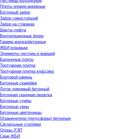
Лестницы колодезные
Плиты опорно-анкерные
Бетонный забор
Забор самостоящий
Забор на стаканах
Шахты лифта
Вентиляционные блоки
Гаражи железобетонные
ЖБИ козырьки
Элементы лестниц и маршей
Балконные плиты
Тротуарная плитка
Тротуарная плитка классика
Бортовой камень
Бетонные скамейки
Лоток ливневый бетонный
Бетонная газонная решетка
Бетонные тумбы
Бетонные урны
Бетонные цветочницы
Ограничители (полусферы) бетонные
Сигнальные столбики
Опоры ЛЭП
Сваи ЖБИ