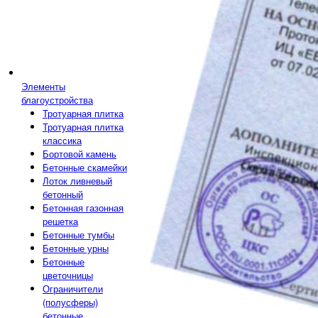
Элементы
благоустройства
Тротуарная плитка
Тротуарная плитка
классика
Бортовой камень
Бетонные скамейки
Лоток ливневый
бетонный
Бетонная газонная
решетка
Бетонные тумбы
Бетонные урны
Бетонные
цветочницы
Ограничители
(полусферы)
бетонные