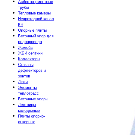
Асбестоцементные
трубы
Тепловые камеры
Непроходной канал
КН
Опорные плиты
Бетонный упор для
водопровода
Желоба
ЖБИ септики
Коллекторы
Стаканы
дефлекторов и
зонтов
Люки
Элементы
теплотрасс
Бетонные упоры
Лестницы
колодезные
Плиты опорно-
анкерные