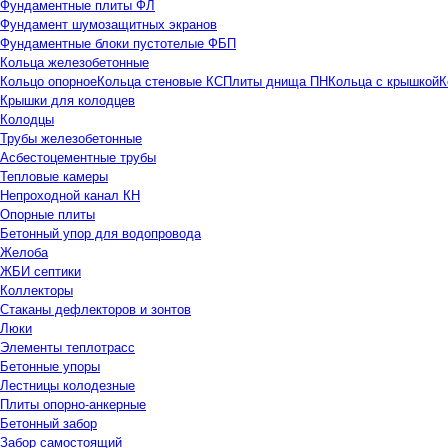
Фундаментные плиты ФЛ
Фундамент шумозащитных экранов
Фундаментные блоки пустотелые ФБП
Кольца железобетонные
Кольцо опорное
Кольца стеновые КС
Плиты днища ПН
Кольца с крышкой
К
Крышки для колодцев
Колодцы
Трубы железобетонные
Асбестоцементные трубы
Тепловые камеры
Непроходной канал КН
Опорные плиты
Бетонный упор для водопровода
Желоба
ЖБИ септики
Коллекторы
Стаканы дефлекторов и зонтов
Люки
Элементы теплотрасс
Бетонные упоры
Лестницы колодезные
Плиты опорно-анкерные
Бетонный забор
Забор самостоящий