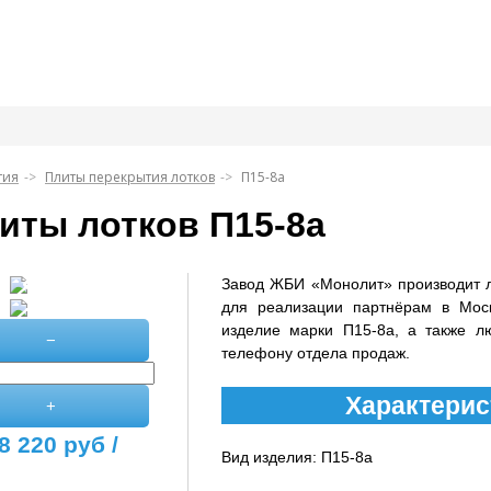
тия
Плиты перекрытия лотков
П15-8а
иты лотков П15-8а
Завод ЖБИ «Монолит» производит 
для реализации партнёрам в Мос
изделие марки П15-8а, а также л
−
телефону отдела продаж.
Характерис
+
8 220
руб /
Вид изделия: П15-8а