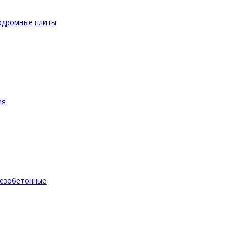
одромные плиты
ия
езобетонные