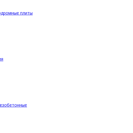
одромные плиты
ия
езобетонные