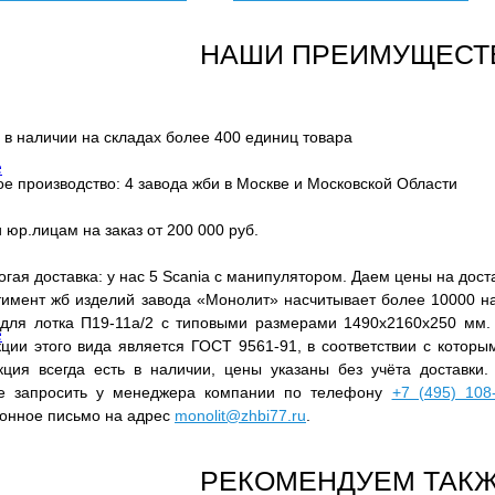
НАШИ ПРЕИМУЩЕСТ
 в наличии на складах более 400 единиц товара
е
е производство: 4 завода жби в Москве и Московской Области
 юр.лицам на заказ от 200 000 руб.
гая доставка: у нас 5 Scania с манипулятором. Даем цены на дост
тимент жб изделий завода «Монолит» насчитывает более 10000 на
 для лотка П19-11а/2 с типовыми размерами 1490x2160x250 мм
е
ции этого вида является ГОСТ 9561-91, в соответствии с которым
кция всегда есть в наличии, цены указаны без учёта доставки.
е запросить у менеджера компании по телефону
+7 (495) 108
ронное письмо на адрес
monolit@zhbi77.ru
.
РЕКОМЕНДУЕМ ТАКЖ