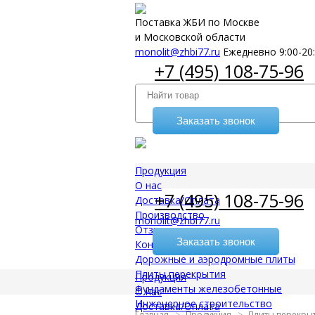
Поставка ЖБИ по Москве
и Московской области
monolit@zhbi77.ru
Ежедневно 9:00-20
+7 (495) 108-75-96
Заказать звонок
Продукция
О нас
+7 (495) 108-75-96
Доставка/Оплата
Производство
monolit@zhbi77.ru
Отзывы
Заказать звонок
Контакты
Дорожные и аэродромные плиты
Плиты перекрытия
Продукция
Фундаменты железобетонные
О нас
Инженерное строительство
Доставка/Оплата
Главная
Продукция
Плиты перекры