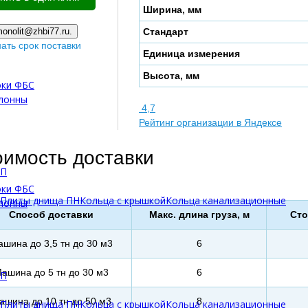
Ширина, мм
onolit@zhbi77.ru.
Стандарт
нать срок поставки
Единица измерения
Высота, мм
оки ФБС
олонны
4,7
Рейтинг организации в Яндексе
оимость доставки
БП
оки ФБС
Плиты днища ПН
Кольца с крышкой
Кольца канализационные
олонны
Способ доставки
Макс. длина груза, м
Сто
шина до 3,5 тн до 30 м3
6
ашина до 5 тн до 30 м3
6
БП
ашина до 10 тн до 50 м3
8
Плиты днища ПН
Кольца с крышкой
Кольца канализационные