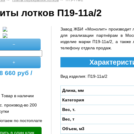
иты лотков П19-11а/2
Завод ЖБИ «Монолит» производит 
для реализации партнёрам в Мос
изделие марки П19-11а/2, а также 
−
телефону отдела продаж.
Характеристи
+
8 660
руб /
Вид изделия: П19-11а/2
Длина, мм
Товар в наличии
Категория
с. производ-во 200
Вес, т.
сутки
Вес, т
отаем по постоплате
Объем, м3
пить в один клик