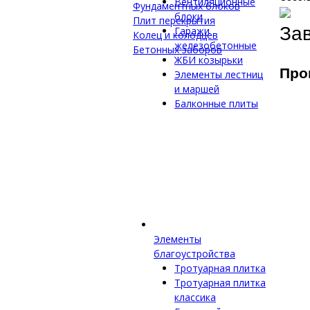
Вентиляционные
Фундаментных блоков
блоки
Плит перекрытия
За
Гаражи
Колец и колодцев
железобетонные
Бетонных заборов
ЖБИ козырьки
Про
Элементы лестниц
и маршей
Балконные плиты
Элементы
благоустройства
Тротуарная плитка
Тротуарная плитка
классика