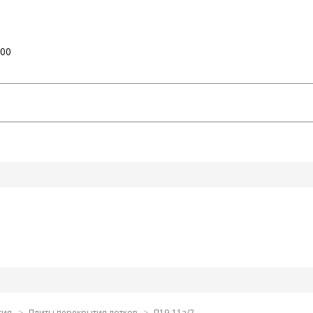
:00
тия
Плиты перекрытия лотков
П19-11а/2