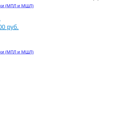
ки (МПЛ и МШЛ)
1
00 руб.
ки (МПЛ и МШЛ)