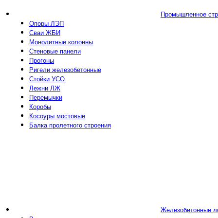
Промышленное стр
Опоры ЛЭП
Сваи ЖБИ
Монолитные колонны
Стеновые панели
Прогоны
Ригели железобетонные
Стойки УСО
Лежни ЛЖ
Перемычки
Коробы
Косоуры мостовые
Балка пролетного строения
Железобетонные л