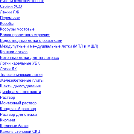
Ригели железобетонные
Стойки УСО
Лежни ЛЖ
Перемычки
Коробы
Косоуры мостовые
Балка пролетного строения
Водоотводные лотки с решетками
Междупутные и междушпальные лотки (МПЛ и МШЛ)
Крышки лотков
Бетонные лотки для теплотрасс
Лотки кабельные УБК
Лотки ЛК
Телескопические лотки
Железобетонные плиты
Шахты дымоудаления
Диафрагмы жесткости
Раствор
Монтажный раствор
Кладочный раствор
Раствор для стяжки
Кирпичи
Щелевые блоки
Камень стеновой СКЦ