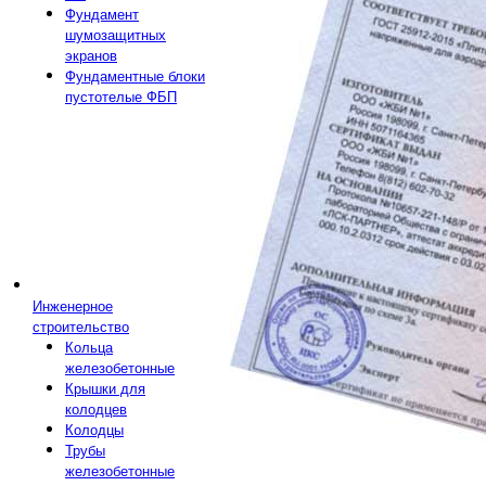
Фундамент
шумозащитных
экранов
Фундаментные блоки
пустотелые ФБП
Инженерное
строительство
Кольца
железобетонные
Крышки для
колодцев
Колодцы
Трубы
железобетонные