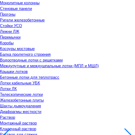
Монолитные колонны
Стеновые панели
Прогоны
Ригели железобетонные
Стойки УСО
Лежни ЛЖ
Перемычки
Коробы
Косоуры мостовые
Балка пролетного строения
Водоотводные лотки с решетками
Междупутные и междушпальные лотки (МПЛ и МШЛ)
Крышки лотков
Бетонные лотки для теплотрасс
Лотки кабельные УБК
Лотки ЛК
Телескопические лотки
Железобетонные плиты
Шахты дымоудаления
Диафрагмы жесткости
Раствор
Монтажный раствор
Кладочный раствор
Раствор для стяжки