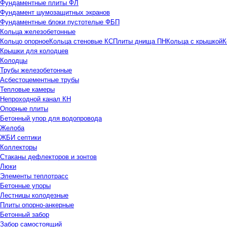
Фундаментные плиты ФЛ
Фундамент шумозащитных экранов
Фундаментные блоки пустотелые ФБП
Кольца железобетонные
Кольцо опорное
Кольца стеновые КС
Плиты днища ПН
Кольца с крышкой
К
Крышки для колодцев
Колодцы
Трубы железобетонные
Асбестоцементные трубы
Тепловые камеры
Непроходной канал КН
Опорные плиты
Бетонный упор для водопровода
Желоба
ЖБИ септики
Коллекторы
Стаканы дефлекторов и зонтов
Люки
Элементы теплотрасс
Бетонные упоры
Лестницы колодезные
Плиты опорно-анкерные
Бетонный забор
Забор самостоящий