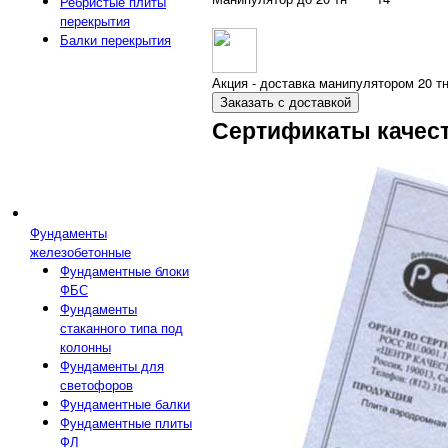
Ребристые плиты
перекрытия
Балки перекрытия
Акция - доставка манипулятором 20 тн
Заказать с доставкой
Сертификаты качес
Фундаменты
железобетонные
Фундаментные блоки
ФБС
Фундаменты
стаканного типа под
колонны
Фундаменты для
светофоров
Фундаментные балки
Фундаментные плиты
ФЛ