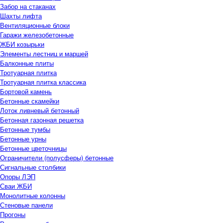
Забор на стаканах
Шахты лифта
Вентиляционные блоки
Гаражи железобетонные
ЖБИ козырьки
Элементы лестниц и маршей
Балконные плиты
Тротуарная плитка
Тротуарная плитка классика
Бортовой камень
Бетонные скамейки
Лоток ливневый бетонный
Бетонная газонная решетка
Бетонные тумбы
Бетонные урны
Бетонные цветочницы
Ограничители (полусферы) бетонные
Сигнальные столбики
Опоры ЛЭП
Сваи ЖБИ
Монолитные колонны
Стеновые панели
Прогоны