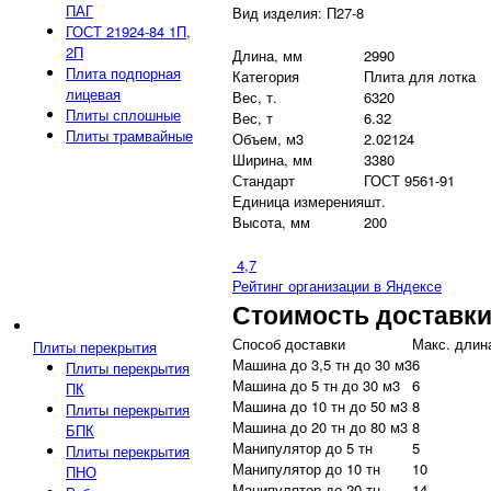
ПАГ
Вид изделия: П27-8
ГОСТ 21924-84 1П,
2П
Длина, мм
2990
Плита подпорная
Категория
Плита для лотка
лицевая
Вес, т.
6320
Плиты сплошные
Вес, т
6.32
Плиты трамвайные
Объем, м3
2.02124
Ширина, мм
3380
Стандарт
ГОСТ 9561-91
Единица измерения
шт.
Высота, мм
200
4,7
Рейтинг организации в Яндексе
Стоимость доставк
Способ доставки
Макс. длина
Плиты перекрытия
Машина до 3,5 тн до 30 м3
6
Плиты перекрытия
Машина до 5 тн до 30 м3
6
ПК
Машина до 10 тн до 50 м3
8
Плиты перекрытия
Машина до 20 тн до 80 м3
8
БПК
Манипулятор до 5 тн
5
Плиты перекрытия
Манипулятор до 10 тн
10
ПНО
Манипулятор до 20 тн
14