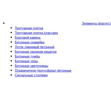
Элементы благоус
Тротуарная плитка
Тротуарная плитка классика
Бортовой камень
Бетонные скамейки
Лоток ливневый бетонный
Бетонная газонная решетка
Бетонные тумбы
Бетонные урны
Бетонные цветочницы
Ограничители (полусферы) бетонные
Сигнальные столбики