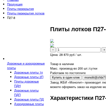
Продукция
Плиты перекрытия
Плиты перекрытия лотков
П27-8
Плиты лотков П27-
−
+
Цена:
28 870
руб / шт.
Дорожные и аэродромные
Товар в наличии
плиты
Макс. производ-во 200 шт./сутки
Дорожные плиты 1п
Работаем по постоплате
Дорожные плиты 2П
Купить в один клик
monolit@zhbi77
Плиты дорожные
Завод ЖБИ «Монолит» производит лю
ПДН
можете оформить заказ на изделие ма
Дорожные плиты
ПДП
Характеристики П27
Дорожные плиты ПД
Аэродромные плиты