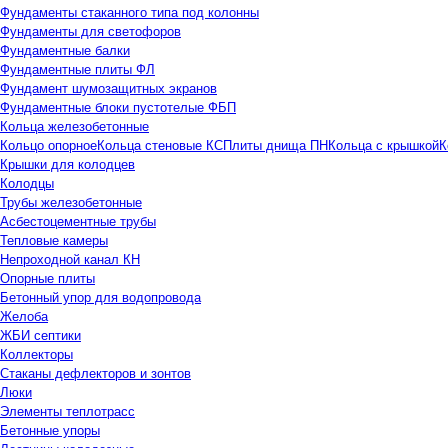
Фундаменты стаканного типа под колонны
Фундаменты для светофоров
Фундаментные балки
Фундаментные плиты ФЛ
Фундамент шумозащитных экранов
Фундаментные блоки пустотелые ФБП
Кольца железобетонные
Кольцо опорное
Кольца стеновые КС
Плиты днища ПН
Кольца с крышкой
К
Крышки для колодцев
Колодцы
Трубы железобетонные
Асбестоцементные трубы
Тепловые камеры
Непроходной канал КН
Опорные плиты
Бетонный упор для водопровода
Желоба
ЖБИ септики
Коллекторы
Стаканы дефлекторов и зонтов
Люки
Элементы теплотрасс
Бетонные упоры