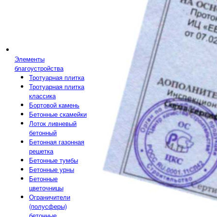
Элементы
благоустройства
Тротуарная плитка
Тротуарная плитка
классика
Бортовой камень
Бетонные скамейки
Лоток ливневый
бетонный
Бетонная газонная
решетка
Бетонные тумбы
Бетонные урны
Бетонные
цветочницы
Ограничители
(полусферы)
бетонные