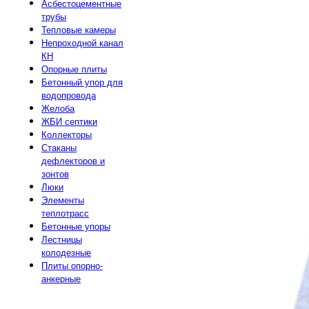
Асбестоцементные
трубы
Тепловые камеры
Непроходной канал
КН
Опорные плиты
Бетонный упор для
водопровода
Желоба
ЖБИ септики
Коллекторы
Стаканы
дефлекторов и
зонтов
Люки
Элементы
теплотрасс
Бетонные упоры
Лестницы
колодезные
Плиты опорно-
анкерные