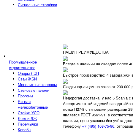
Сигнальные столбики
НАШИ ПРЕИМУЩЕСТВА
Промышленное
Всегда в наличии на складах более 4
строительство
Опоры ЛЭП
Быстрое производство: 4 завода жби 
Сваи ЖБИ
Монолитные колонны
Скидки юр.лицам на заказ от 200 000 
Стеновые панели
Прогоны
Недорогая доставка: у нас 5 Scania с
Ригели
Ассортимент жб изделий завода «Мон
железобетонные
лотка П27-8 с типовыми размерами 2
Стойки УСО
является ГОСТ 9561-91, в соответстви
Лежни ЛЖ
наличии, цены указаны без учёта дос
Перемычки
телефону
+7 (495) 108-75-96
, отправи
Коробы