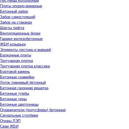
Лестницы колодезные
Плиты опорно-анкерные
Бетонный забор
Забор самостоящий
Забор на стаканах
Шахты лифта
Вентиляционные блоки
Гаражи железобетонные
ЖБИ козырьки
Элементы лестниц и маршей
Балконные плиты
Тротуарная плитка
Тротуарная плитка классика
Бортовой камень
Бетонные скамейки
Лоток ливневый бетонный
Бетонная газонная решетка
Бетонные тумбы
Бетонные урны
Бетонные цветочницы
Ограничители (полусферы) бетонные
Сигнальные столбики
Опоры ЛЭП
Сваи ЖБИ