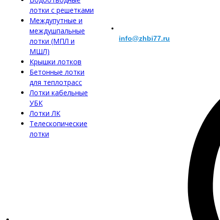
лотки с решетками
Междупутные и
междушпальные
info@zhbi77.ru
лотки (МПЛ и
МШЛ)
Крышки лотков
Бетонные лотки
для теплотрасс
Лотки кабельные
УБК
Лотки ЛК
Телескопические
лотки