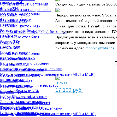
ФБП
Опоры ЛЭП
Лоток ливневый бетонный
Скидки юр.лицам на заказ от 200 0
Сваи ЖБИ
Бетонная газонная решетка
Монолитные колонны
Бетонные тумбы
Недорогая доставка: у нас 5 Scani
Стеновые панели
Бетонные урны
Ассортимент жб изделий завода «
Прогоны
Бетонные цветочницы
плита для лотка П27д-8 с типо
Ригели железобетонные
Ограничители (полусферы) бетонные
продукции этого вида является ГО
Стойки УСО
Сигнальные столбики
Продукция всегда есть в наличии,
Лежни ЛЖ
Опоры ЛЭП
запросить у менеджера компании
Перемычки
Сваи ЖБИ
письмо на адрес
monolit@zhbi77.ru
Коробы
Инженерное
Монолитные колонны
Косоуры мостовые
строительство
Стеновые панели
Балка пролетного строения
Кольца
Прогоны
Водоотводные лотки с решетками
железобетонные
Ригели железобетонные
Междупутные и междушпальные лотки (МПЛ и МШЛ)
Крышки для
Стойки УСО
Крышки лотков
колодцев
Лежни ЛЖ
П19-11
Бетонные лотки для теплотрасс
Колодцы
Перемычки
17 100 руб.
Лотки кабельные УБК
Трубы
Коробы
Лотки ЛК
железобетонные
Косоуры мостовые
Телескопические лотки
Асбестоцементные
Балка пролетного строения
Железобетонные плиты
трубы
Водоотводные лотки с решетками
Шахты дымоудаления
Тепловые камеры
Междупутные и междушпальные лотки (МПЛ и МШЛ)