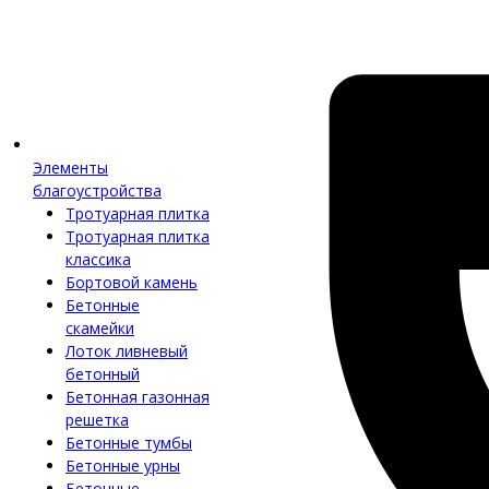
Элементы
благоустройства
Тротуарная плитка
Тротуарная плитка
классика
Бортовой камень
Бетонные
скамейки
Лоток ливневый
бетонный
Бетонная газонная
решетка
Бетонные тумбы
Бетонные урны
Бетонные