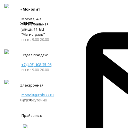
«Монолит
Москва, 4-я
ЖБИ77»
Магистральная
улица, 11, ​БЦ
“Магистраль”
пн-вс 9.00-20.00
Отдел продаж:
+7 (495) 108-75-96
пн-вс 9.00-20.00
Электронная
monolit@zhbi77.ru
почта:
круглосуточно
Прайс-лист: