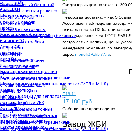
ФБП
Опоры ЛЭП
Лоток ливневый бетонный
Скидки юр.лицам на заказ от 200 0
Сваи ЖБИ
Бетонная газонная решетка
Монолитные колонны
Бетонные тумбы
Недорогая доставка: у нас 5 Scani
Стеновые панели
Бетонные урны
Ассортимент жб изделий завода «
Прогоны
Бетонные цветочницы
плита для лотка П3-5а с типовым
Ригели железобетонные
Ограничители (полусферы) бетонные
этого вида является ГОСТ 9561-9
Стойки УСО
Сигнальные столбики
всегда есть в наличии, цены указ
Лежни ЛЖ
Опоры ЛЭП
менеджера компании по телефо
Перемычки
Сваи ЖБИ
адрес
monolit@zhbi77.ru
.
Коробы
Инженерное
Монолитные колонны
Косоуры мостовые
строительство
Стеновые панели
Балка пролетного строения
Кольца
Прогоны
Водоотводные лотки с решетками
железобетонные
Ригели железобетонные
Междупутные и междушпальные лотки (МПЛ и МШЛ)
Крышки для
Стойки УСО
Крышки лотков
колодцев
Лежни ЛЖ
П19-11
Бетонные лотки для теплотрасс
Колодцы
Перемычки
17 100 руб.
Лотки кабельные УБК
Трубы
Коробы
Лотки ЛК
железобетонные
Собственное производство
Косоуры мостовые
Телескопические лотки
Асбестоцементные
Балка пролетного строения
Железобетонные плиты
трубы
Водоотводные лотки с решетками
Завод ЖБИ
Шахты дымоудаления
Тепловые камеры
Междупутные и междушпальные лотки (МПЛ и МШЛ)