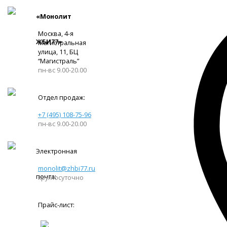
«Монолит
Москва, 4-я
ЖБИ77»
Магистральная
улица, 11, ​БЦ
“Магистраль”
пн-вс 9.00-20.00
Отдел продаж:
+7 (495) 108-75-96
пн-вс 9.00-20.00
Электронная
monolit@zhbi77.ru
почта:
круглосуточно
Прайс-лист: