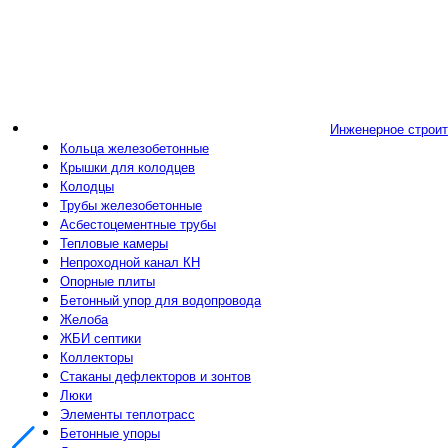
Инженерное строи
Кольца железобетонные
Крышки для колодцев
Колодцы
Трубы железобетонные
Асбестоцементные трубы
Тепловые камеры
Непроходной канал КН
Опорные плиты
Бетонный упор для водопровода
Желоба
ЖБИ септики
Коллекторы
Стаканы дефлекторов и зонтов
Люки
Элементы теплотрасс
Бетонные упоры