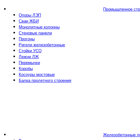
Промышленное стр
Опоры ЛЭП
Сваи ЖБИ
Монолитные колонны
Стеновые панели
Прогоны
Ригели железобетонные
Стойки УСО
Лежни ЛЖ
Перемычки
Коробы
Косоуры мостовые
Балка пролетного строения
Железобетонные л