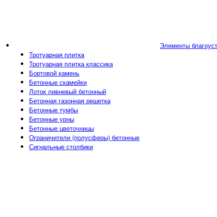
Элементы благоус
Тротуарная плитка
Тротуарная плитка классика
Бортовой камень
Бетонные скамейки
Лоток ливневый бетонный
Бетонная газонная решетка
Бетонные тумбы
Бетонные урны
Бетонные цветочницы
Ограничители (полусферы) бетонные
Сигнальные столбики