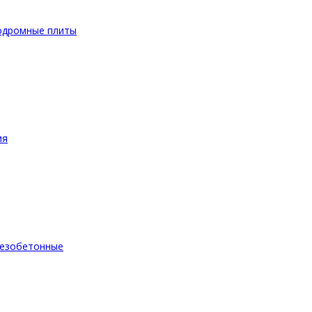
одромные плиты
ия
езобетонные