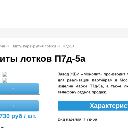
тия
Плиты перекрытия лотков
П7д-5а
иты лотков П7д-5а
Завод ЖБИ «Монолит» производит 
для реализации партнёрам в Мос
изделие марки П7д-5а, а также л
−
телефону отдела продаж.
Характерис
+
730
руб / шт.
Вид изделия: П7д-5а