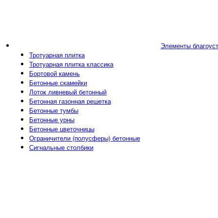
Элементы благоус
Тротуарная плитка
Тротуарная плитка классика
Бортовой камень
Бетонные скамейки
Лоток ливневый бетонный
Бетонная газонная решетка
Бетонные тумбы
Бетонные урны
Бетонные цветочницы
Ограничители (полусферы) бетонные
Сигнальные столбики