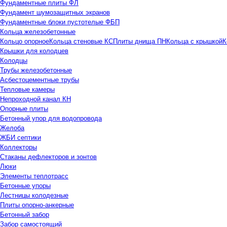
Фундаментные плиты ФЛ
Фундамент шумозащитных экранов
Фундаментные блоки пустотелые ФБП
Кольца железобетонные
Кольцо опорное
Кольца стеновые КС
Плиты днища ПН
Кольца с крышкой
К
Крышки для колодцев
Колодцы
Трубы железобетонные
Асбестоцементные трубы
Тепловые камеры
Непроходной канал КН
Опорные плиты
Бетонный упор для водопровода
Желоба
ЖБИ септики
Коллекторы
Стаканы дефлекторов и зонтов
Люки
Элементы теплотрасс
Бетонные упоры
Лестницы колодезные
Плиты опорно-анкерные
Бетонный забор
Забор самостоящий