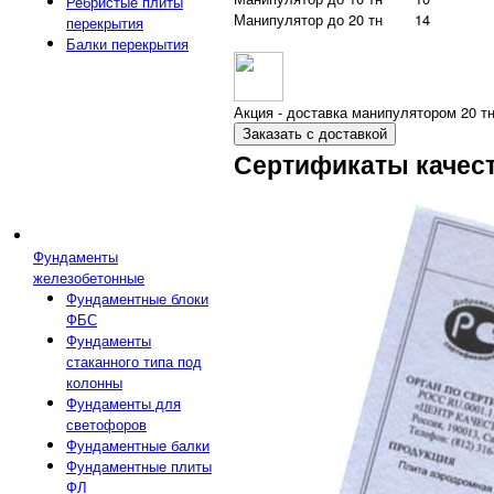
Ребристые плиты
Манипулятор до 20 тн
14
перекрытия
Балки перекрытия
Акция - доставка манипулятором 20 тн
Заказать с доставкой
Сертификаты качес
Фундаменты
железобетонные
Фундаментные блоки
ФБС
Фундаменты
стаканного типа под
колонны
Фундаменты для
светофоров
Фундаментные балки
Фундаментные плиты
ФЛ