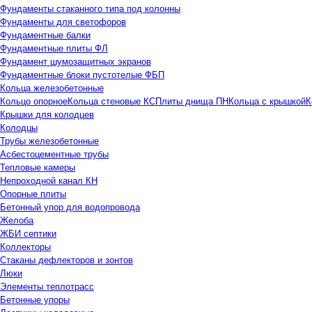
Фундаменты стаканного типа под колонны
Фундаменты для светофоров
Фундаментные балки
Фундаментные плиты ФЛ
Фундамент шумозащитных экранов
Фундаментные блоки пустотелые ФБП
Кольца железобетонные
Кольцо опорное
Кольца стеновые КС
Плиты днища ПН
Кольца с крышкой
К
Крышки для колодцев
Колодцы
Трубы железобетонные
Асбестоцементные трубы
Тепловые камеры
Непроходной канал КН
Опорные плиты
Бетонный упор для водопровода
Желоба
ЖБИ септики
Коллекторы
Стаканы дефлекторов и зонтов
Люки
Элементы теплотрасс
Бетонные упоры