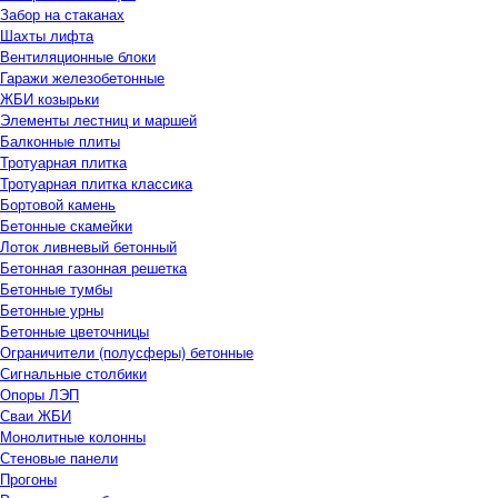
Забор на стаканах
Шахты лифта
Вентиляционные блоки
Гаражи железобетонные
ЖБИ козырьки
Элементы лестниц и маршей
Балконные плиты
Тротуарная плитка
Тротуарная плитка классика
Бортовой камень
Бетонные скамейки
Лоток ливневый бетонный
Бетонная газонная решетка
Бетонные тумбы
Бетонные урны
Бетонные цветочницы
Ограничители (полусферы) бетонные
Сигнальные столбики
Опоры ЛЭП
Сваи ЖБИ
Монолитные колонны
Стеновые панели
Прогоны