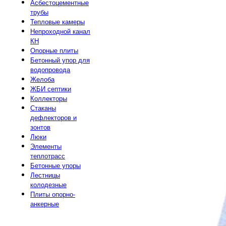
Асбестоцементные
трубы
Тепловые камеры
Непроходной канал
КН
Опорные плиты
Бетонный упор для
водопровода
Желоба
ЖБИ септики
Коллекторы
Стаканы
дефлекторов и
зонтов
Люки
Элементы
теплотрасс
Бетонные упоры
Лестницы
колодезные
Плиты опорно-
анкерные