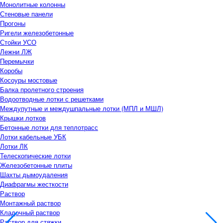
Монолитные колонны
Стеновые панели
Прогоны
Ригели железобетонные
Стойки УСО
Лежни ЛЖ
Перемычки
Коробы
Косоуры мостовые
Балка пролетного строения
Водоотводные лотки с решетками
Междупутные и междушпальные лотки (МПЛ и МШЛ)
Крышки лотков
Бетонные лотки для теплотрасс
Лотки кабельные УБК
Лотки ЛК
Телескопические лотки
Железобетонные плиты
Шахты дымоудаления
Диафрагмы жесткости
Раствор
Монтажный раствор
Кладочный раствор
Раствор для стяжки