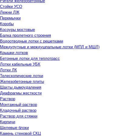
Ригели железобетонные
Стойки УСО
Лежни ЛЖ
Перемычки
Коробы
Косоуры мостовые
Балка пролетного строения
Водоотводные лотки с решетками
Междупутные и междушпальные лотки (МПЛ и МШЛ)
Крышки лотков
Бетонные лотки для теплотрасс
Лотки кабельные УБК
Лотки ЛК
Телескопические лотки
Железобетонные плиты
Шахты дымоудаления
Диафрагмы жесткости
Раствор
Монтажный раствор
Кладочный раствор
Раствор для стяжки
Кирпичи
Щелевые блоки
Камень стеновой СКЦ