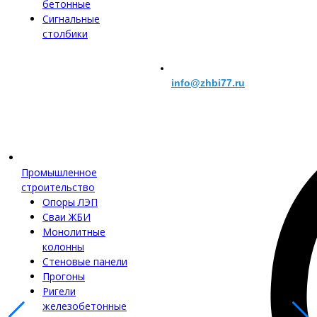
бетонные
Сигнальные
столбики
info@zhbi77.ru
Промышленное
строительство
Опоры ЛЭП
Сваи ЖБИ
Монолитные
колонны
Стеновые панели
Прогоны
Ригели
железобетонные