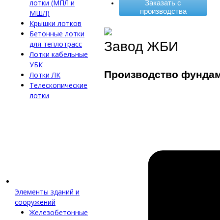
лотки (МПЛ и
Заказать с
производства
МШЛ)
Крышки лотков
Бетонные лотки
Завод ЖБИ
для теплотрасс
Лотки кабельные
УБК
Производство фунда
Лотки ЛК
Телескопические
лотки
Элементы зданий и
сооружений
Железобетонные