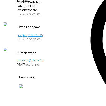
ЖБИ77»
Магистральная
улица, 11, ​БЦ
“Магистраль”
пн-вс 9.00-20.00
Отдел продаж:
+7 (495) 108-75-96
пн-вс 9.00-20.00
Электронная
monolit@zhbi77.ru
почта:
круглосуточно
Прайс-лист: