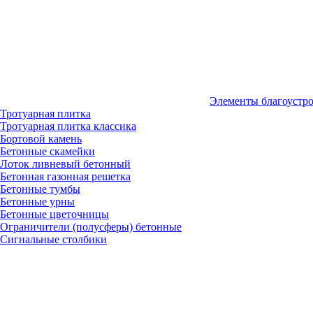
Элементы благоустр
Тротуарная плитка
Тротуарная плитка классика
Бортовой камень
Бетонные скамейки
Лоток ливневый бетонный
Бетонная газонная решетка
Бетонные тумбы
Бетонные урны
Бетонные цветочницы
Ограничители (полусферы) бетонные
Сигнальные столбики