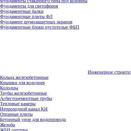
Фундаменты стаканного типа под колонны
Фундаменты для светофоров
Фундаментные балки
Фундаментные плиты ФЛ
Фундамент шумозащитных экранов
Фундаментные блоки пустотелые ФБП
Инженерное строите
Кольца железобетонные
Крышки для колодцев
Колодцы
Трубы железобетонные
Асбестоцементные трубы
Тепловые камеры
Непроходной канал КН
Опорные плиты
Бетонный упор для водопровода
Желоба
ЖБИ септики