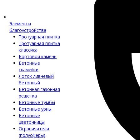
Элементы
благоустройства
Тротуарная плитка
Тротуарная плитка
классика
Бортовой камень
Бетонные
скамейки
Лоток ливневый
бетонный
Бетонная газонная
решетка
Бетонные тумбы
Бетонные урны
Бетонные
цветочницы
Ограничители
(полусферы)