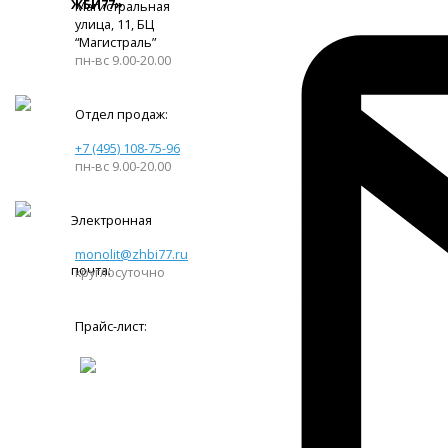
ЖБИ77»
Магистральная
улица, 11, ​БЦ
“Магистраль”
пн-вс 9.00-20.00
Отдел продаж:
+7 (495) 108-75-96
пн-вс 9.00-20.00
Электронная
monolit@zhbi77.ru
почта:
круглосуточно
Прайс-лист: