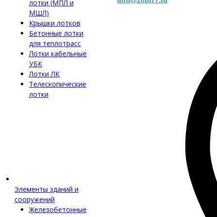
info@zhbi77.ru
лотки (МПЛ и
МШЛ)
Крышки лотков
Бетонные лотки
для теплотрасс
Лотки кабельные
УБК
Лотки ЛК
Телескопические
лотки
Элементы зданий и
сооружений
Железобетонные