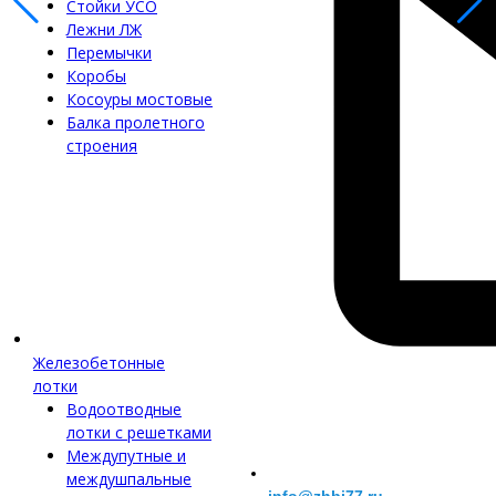
Стойки УСО
Лежни ЛЖ
Перемычки
Коробы
Косоуры мостовые
Балка пролетного
строения
Железобетонные
лотки
Водоотводные
лотки с решетками
Междупутные и
междушпальные