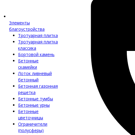
Элементы
благоустройства
Тротуарная плитка
Тротуарная плитка
классика
Бортовой камень
Бетонные
скамейки
Лоток ливневый
бетонный
Бетонная газонная
решетка
Бетонные тумбы
Бетонные урны
Бетонные
цветочницы
Ограничители
(полусферы)