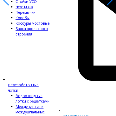
Стойки УСО
Лежни ЛЖ
Перемычки
Коробы
Косоуры мостовые
Балка пролетного
строения
Железобетонные
лотки
Водоотводные
лотки с решетками
Междупутные и
междушпальные