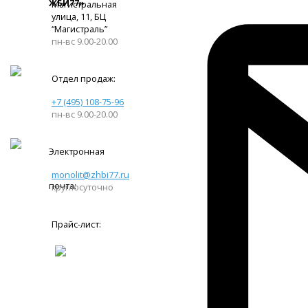
ЖБИ77»
Магистральная
улица, 11, ​БЦ
“Магистраль”
пн-вс 9.00-20.00
Отдел продаж:
+7 (495) 108-75-96
пн-вс 9.00-20.00
Электронная
monolit@zhbi77.ru
почта:
круглосуточно
Прайс-лист: