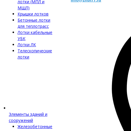
info@zhbi77.ru
лотки (МПЛ и
МШЛ)
Крышки лотков
Бетонные лотки
для теплотрасс
Лотки кабельные
УБК
Лотки ЛК
Телескопические
лотки
Элементы зданий и
сооружений
Железобетонные