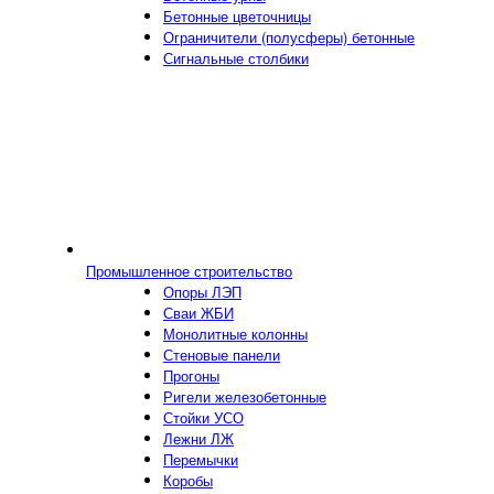
Бетонные цветочницы
Ограничители (полусферы) бетонные
Сигнальные столбики
Промышленное строительство
Опоры ЛЭП
Сваи ЖБИ
Монолитные колонны
Стеновые панели
Прогоны
Ригели железобетонные
Стойки УСО
Лежни ЛЖ
Перемычки
Коробы