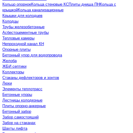
Кольцо опорное
Кольца стеновые КС
Плиты днища ПН
Кольца с
крышкой
Кольца канализационные
Крышки для колодцев
Колодцы
Трубы железобетонные
Асбестоцементные трубы
Тепловые камеры
Непроходной канал КН
Опорные плиты
Бетонный упор для водопровода
Желоба
ЖБИ септики
Коллекторы
Стаканы дефлекторов и зонтов
Люки
Элементы теплотрасс
Бетонные упоры
Лестницы колодезные
Плиты опорно-анкерные
Бетонный забор
Забор самостоящий
Забор на стаканах
Шахты лифта