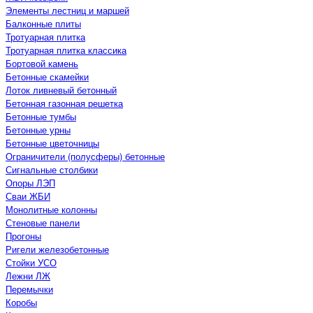
Элементы лестниц и маршей
Балконные плиты
Тротуарная плитка
Тротуарная плитка классика
Бортовой камень
Бетонные скамейки
Лоток ливневый бетонный
Бетонная газонная решетка
Бетонные тумбы
Бетонные урны
Бетонные цветочницы
Ограничители (полусферы) бетонные
Сигнальные столбики
Опоры ЛЭП
Сваи ЖБИ
Монолитные колонны
Стеновые панели
Прогоны
Ригели железобетонные
Стойки УСО
Лежни ЛЖ
Перемычки
Коробы