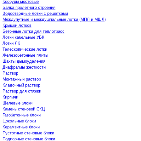
Косоуры мостовые
Балка пролетного строения
Водоотводные лотки с решетками
Междупутные и междушпальные лотки (МПЛ и МШЛ)
Крышки лотков
Бетонные лотки для теплотрасс
Лотки кабельные УБК
Лотки ЛК
Телескопические лотки
Железобетонные плиты
Шахты дымоудаления
Диафрагмы жесткости
Раствор
Монтажный раствор
Кладочный раствор
Раствор для стяжки
Кирпичи
Щелевые блоки
Камень стеновой СКЦ
Газобетонные блоки
Цокольные блоки
Керамзитные блоки
Пустотные стеновые блоки
Подпорные стеновые блоки