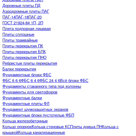
Дорожные плиты ПД
Аэродромные плиты ПАГ
ПАГ-14
ПАГ-18
ПАГ-20
ГОСТ 21924-84 1П, 2П
Плита подпорная лицевая
Плиты сплошные
Плиты трамвайные
Плиты перекрытия ПК
Плиты перекрытия БПК
Плиты перекрытия ПНО
Ребристые плиты перекрытия
Балки перекрытия
Фундаментные блоки ФБС
ФБС 6 6 6
ФБС 6 4 6
ФБС 24 4 6
Всё блоки ФБС
Фундаменты стаканного типа под колонны
Фундаменты для светофоров
Фундаментные балки
Фундаментные плиты ФЛ
Фундамент шумозащитных экранов
Фундаментные блоки пустотелые ФБП
Кольца железобетонные
Кольцо опорное
Кольца стеновые КС
Плиты днища ПН
Кольца с
крышкой
Кольца канализационные