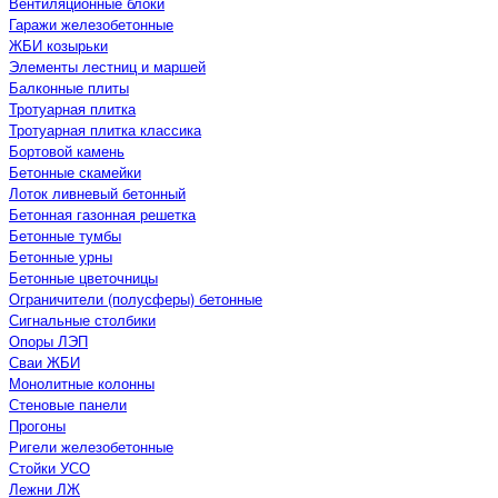
Вентиляционные блоки
Гаражи железобетонные
ЖБИ козырьки
Элементы лестниц и маршей
Балконные плиты
Тротуарная плитка
Тротуарная плитка классика
Бортовой камень
Бетонные скамейки
Лоток ливневый бетонный
Бетонная газонная решетка
Бетонные тумбы
Бетонные урны
Бетонные цветочницы
Ограничители (полусферы) бетонные
Сигнальные столбики
Опоры ЛЭП
Сваи ЖБИ
Монолитные колонны
Стеновые панели
Прогоны
Ригели железобетонные
Стойки УСО
Лежни ЛЖ