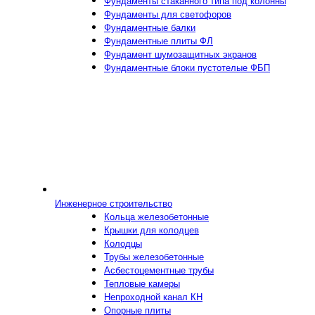
Фундаменты стаканного типа под колонны
Фундаменты для светофоров
Фундаментные балки
Фундаментные плиты ФЛ
Фундамент шумозащитных экранов
Фундаментные блоки пустотелые ФБП
Инженерное строительство
Кольца железобетонные
Крышки для колодцев
Колодцы
Трубы железобетонные
Асбестоцементные трубы
Тепловые камеры
Непроходной канал КН
Опорные плиты