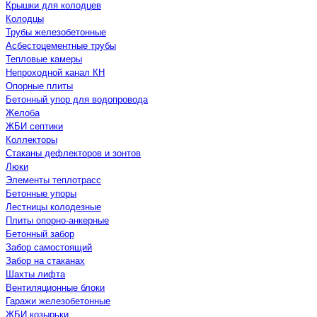
Крышки для колодцев
Колодцы
Трубы железобетонные
Асбестоцементные трубы
Тепловые камеры
Непроходной канал КН
Опорные плиты
Бетонный упор для водопровода
Желоба
ЖБИ септики
Коллекторы
Стаканы дефлекторов и зонтов
Люки
Элементы теплотрасс
Бетонные упоры
Лестницы колодезные
Плиты опорно-анкерные
Бетонный забор
Забор самостоящий
Забор на стаканах
Шахты лифта
Вентиляционные блоки
Гаражи железобетонные
ЖБИ козырьки