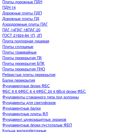
Плиты дорожные ПДН
ПДН-14
Дорожные плиты ПДП
Дорожные плиты ПД
Аэродромные плиты ПАГ
ПАГ-14
ПАГ-18
ПАГ-20
ГОСТ 21924-84 1П, 2П
Плита подпорная лицевая
Плиты сплошные
Плиты трамвайные
Плиты перекрытия ПК
Плиты перекрытия БПК
Плиты перекрытия ПНО
Ребристые плиты перекрытия
Балки перекрытия
Фундаментные блоки ФБС
ФБС 6 6 6
ФБС 6 4 6
ФБС 24 4 6
Всё блоки ФБС
Фундаменты стаканного типа под колонны
Фундаменты для светофоров
Фундаментные балки
Фундаментные плиты ФЛ
Фундамент шумозащитных экранов
Фундаментные блоки пустотелые ФБП
Кольца железобетонные