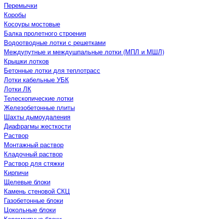
Перемычки
Коробы
Косоуры мостовые
Балка пролетного строения
Водоотводные лотки с решетками
Междупутные и междушпальные лотки (МПЛ и МШЛ)
Крышки лотков
Бетонные лотки для теплотрасс
Лотки кабельные УБК
Лотки ЛК
Телескопические лотки
Железобетонные плиты
Шахты дымоудаления
Диафрагмы жесткости
Раствор
Монтажный раствор
Кладочный раствор
Раствор для стяжки
Кирпичи
Щелевые блоки
Камень стеновой СКЦ
Газобетонные блоки
Цокольные блоки
Керамзитные блоки