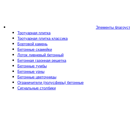
Элементы благоус
Тротуарная плитка
Тротуарная плитка классика
Бортовой камень
Бетонные скамейки
Лоток ливневый бетонный
Бетонная газонная решетка
Бетонные тумбы
Бетонные урны
Бетонные цветочницы
Ограничители (полусферы) бетонные
Сигнальные столбики