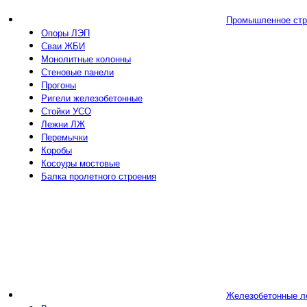
Промышленное стр
Опоры ЛЭП
Сваи ЖБИ
Монолитные колонны
Стеновые панели
Прогоны
Ригели железобетонные
Стойки УСО
Лежни ЛЖ
Перемычки
Коробы
Косоуры мостовые
Балка пролетного строения
Железобетонные л