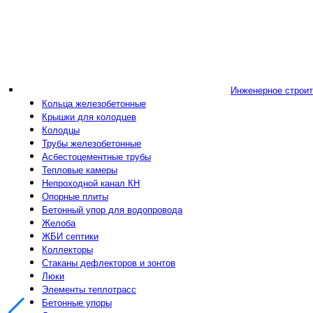
Инженерное строи
Кольца железобетонные
Крышки для колодцев
Колодцы
Трубы железобетонные
Асбестоцементные трубы
Тепловые камеры
Непроходной канал КН
Опорные плиты
Бетонный упор для водопровода
Желоба
ЖБИ септики
Коллекторы
Стаканы дефлекторов и зонтов
Люки
Элементы теплотрасс
Бетонные упоры