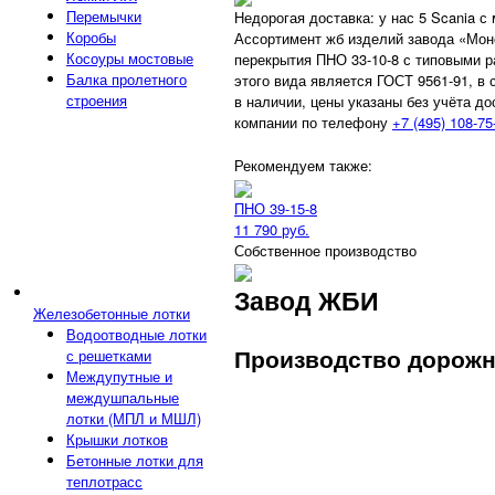
Перемычки
Недорогая доставка: у нас 5 Scania с
Коробы
Ассортимент жб изделий завода «Мон
Косоуры мостовые
перекрытия ПНО 33-10-8 с типовыми 
Балка пролетного
этого вида является ГОСТ 9561-91, в 
строения
в наличии, цены указаны без учёта д
компании по телефону
+7 (495) 108-75
Рекомендуем также:
ПНО 39-15-8
11 790 руб.
Собственное производство
Завод ЖБИ
Железобетонные лотки
Водоотводные лотки
Производство дорожн
с решетками
Междупутные и
междушпальные
лотки (МПЛ и МШЛ)
Крышки лотков
Бетонные лотки для
теплотрасс