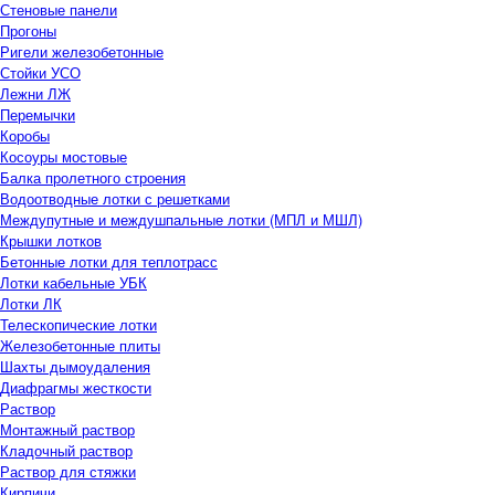
Стеновые панели
Прогоны
Ригели железобетонные
Стойки УСО
Лежни ЛЖ
Перемычки
Коробы
Косоуры мостовые
Балка пролетного строения
Водоотводные лотки с решетками
Междупутные и междушпальные лотки (МПЛ и МШЛ)
Крышки лотков
Бетонные лотки для теплотрасс
Лотки кабельные УБК
Лотки ЛК
Телескопические лотки
Железобетонные плиты
Шахты дымоудаления
Диафрагмы жесткости
Раствор
Монтажный раствор
Кладочный раствор
Раствор для стяжки
Кирпичи