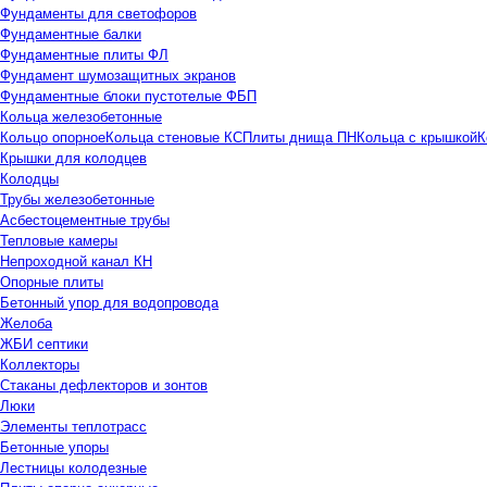
Фундаменты для светофоров
Фундаментные балки
Фундаментные плиты ФЛ
Фундамент шумозащитных экранов
Фундаментные блоки пустотелые ФБП
Кольца железобетонные
Кольцо опорное
Кольца стеновые КС
Плиты днища ПН
Кольца с крышкой
К
Крышки для колодцев
Колодцы
Трубы железобетонные
Асбестоцементные трубы
Тепловые камеры
Непроходной канал КН
Опорные плиты
Бетонный упор для водопровода
Желоба
ЖБИ септики
Коллекторы
Стаканы дефлекторов и зонтов
Люки
Элементы теплотрасс
Бетонные упоры
Лестницы колодезные