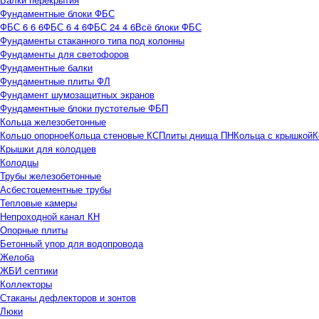
Фундаментные блоки ФБС
ФБС 6 6 6
ФБС 6 4 6
ФБС 24 4 6
Всё блоки ФБС
Фундаменты стаканного типа под колонны
Фундаменты для светофоров
Фундаментные балки
Фундаментные плиты ФЛ
Фундамент шумозащитных экранов
Фундаментные блоки пустотелые ФБП
Кольца железобетонные
Кольцо опорное
Кольца стеновые КС
Плиты днища ПН
Кольца с крышкой
К
Крышки для колодцев
Колодцы
Трубы железобетонные
Асбестоцементные трубы
Тепловые камеры
Непроходной канал КН
Опорные плиты
Бетонный упор для водопровода
Желоба
ЖБИ септики
Коллекторы
Стаканы дефлекторов и зонтов
Люки