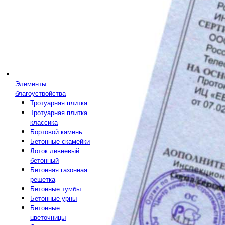
Элементы
благоустройства
Тротуарная плитка
Тротуарная плитка
классика
Бортовой камень
Бетонные скамейки
Лоток ливневый
бетонный
Бетонная газонная
решетка
Бетонные тумбы
Бетонные урны
Бетонные
цветочницы