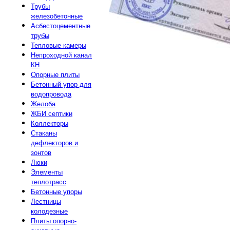
Трубы
железобетонные
Асбестоцементные
трубы
Тепловые камеры
Непроходной канал
КН
Опорные плиты
Бетонный упор для
водопровода
Желоба
ЖБИ септики
Коллекторы
Стаканы
дефлекторов и
зонтов
Люки
Элементы
теплотрасс
Бетонные упоры
Лестницы
колодезные
Плиты опорно-