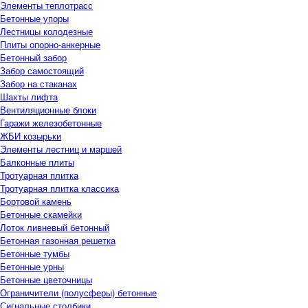
Элементы теплотрасс
Бетонные упоры
Лестницы колодезные
Плиты опорно-анкерные
Бетонный забор
Забор самостоящий
Забор на стаканах
Шахты лифта
Вентиляционные блоки
Гаражи железобетонные
ЖБИ козырьки
Элементы лестниц и маршей
Балконные плиты
Тротуарная плитка
Тротуарная плитка классика
Бортовой камень
Бетонные скамейки
Лоток ливневый бетонный
Бетонная газонная решетка
Бетонные тумбы
Бетонные урны
Бетонные цветочницы
Ограничители (полусферы) бетонные
Сигнальные столбики