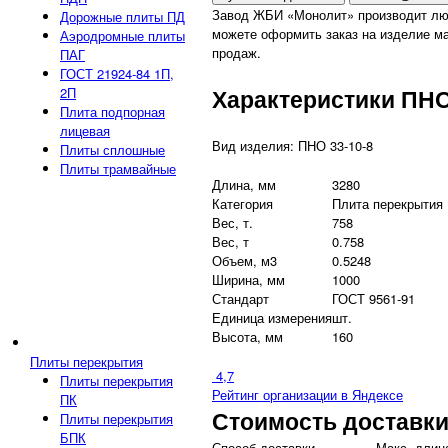
Завод ЖБИ «Монолит» производит лю
Дорожные плиты ПД
можете оформить заказ на изделие ма
Аэродромные плиты
продаж.
ПАГ
ГОСТ 21924-84 1П,
Характеристики ПНО
2П
Плита подпорная
лицевая
Вид изделия: ПНО 33-10-8
Плиты сплошные
Плиты трамвайные
Длина, мм
3280
Категория
Плита перекрытия
Вес, т.
758
Вес, т
0.758
Объем, м3
0.5248
Ширина, мм
1000
Стандарт
ГОСТ 9561-91
Единица измерения
шт.
Высота, мм
160
Плиты перекрытия
4,7
Плиты перекрытия
Рейтинг организации в Яндексе
ПК
Стоимость доставк
Плиты перекрытия
БПК
Способ доставки
Макс. длина