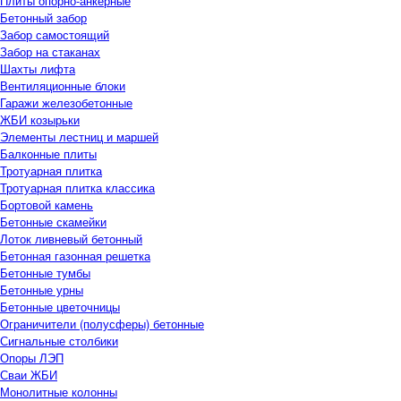
Плиты опорно-анкерные
Бетонный забор
Забор самостоящий
Забор на стаканах
Шахты лифта
Вентиляционные блоки
Гаражи железобетонные
ЖБИ козырьки
Элементы лестниц и маршей
Балконные плиты
Тротуарная плитка
Тротуарная плитка классика
Бортовой камень
Бетонные скамейки
Лоток ливневый бетонный
Бетонная газонная решетка
Бетонные тумбы
Бетонные урны
Бетонные цветочницы
Ограничители (полусферы) бетонные
Сигнальные столбики
Опоры ЛЭП
Сваи ЖБИ
Монолитные колонны