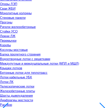
Опоры ЛЭП
Сваи ЖБИ
Монолитные колонны
Стеновые панели
Прогоны
Ригели железобетонные
Стойки УСО
Лежни ЛЖ
Перемычки
Коробы
Косоуры мостовые
Балка пролетного строения
Водоотводные лотки с решетками
Междупутные и междушпальные лотки (МПЛ и МШЛ)
Крышки лотков
Бетонные лотки для теплотрасс
Лотки кабельные УБК
Лотки ЛК
Телескопические лотки
Железобетонные плиты
Шахты дымоудаления
Диафрагмы жесткости
Раствор