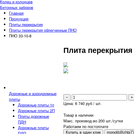
Колец и колодцев
Бетонных заборов
Главная
Продукция
Плиты перекрытия
Плиты перекрытия облегченные ПНО
ПНО 33-10-8
Плита перекрытия 
Дорожные и аэродромные
−
+
плиты
Цена:
6 740
руб / шт.
Дорожные плиты 1п
Дорожные плиты 2П
Товар в наличии
Плиты дорожные
Макс. производ-во 200 шт./сутки
ПДН
Работаем по постоплате
Дорожные плиты
Купить в один клик
monolit@zhbi77
ПДП