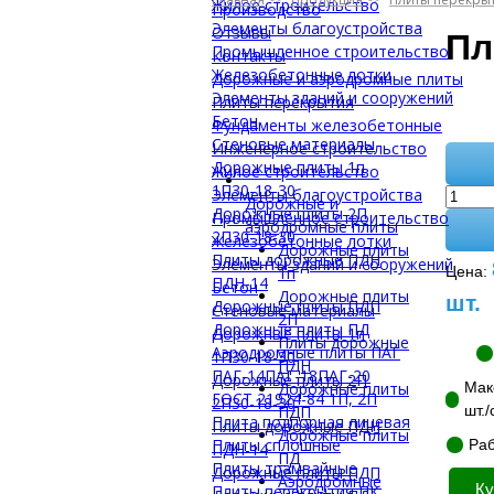
Жилое строительство
Производство
Элементы благоустройства
Отзывы
Пл
Промышленное строительство
Контакты
Железобетонные лотки
Дорожные и аэродромные плиты
Элементы зданий и сооружений
Плиты перекрытия
Бетон
Фундаменты железобетонные
Стеновые материалы
Инженерное строительство
Дорожные плиты 1п
Жилое строительство
1П30-18-30
Элементы благоустройства
Дорожные и
Дорожные плиты 2П
Промышленное строительство
аэродромные плиты
2П30-18-30
Железобетонные лотки
Дорожные плиты
Плиты дорожные ПДН
Элементы зданий и сооружений
1п
Цена:
ПДН-14
Бетон
Дорожные плиты
шт.
Дорожные плиты ПДП
Стеновые материалы
2П
Дорожные плиты ПД
Дорожные плиты 1п
Плиты дорожные
Аэродромные плиты ПАГ
1П30-18-30
ПДН
ПАГ-14
ПАГ-18
ПАГ-20
Дорожные плиты 2П
Дорожные плиты
Мак
ГОСТ 21924-84 1П, 2П
2П30-18-30
ПДП
шт./
Плита подпорная лицевая
Плиты дорожные ПДН
Дорожные плиты
Плиты сплошные
Раб
ПДН-14
ПД
Плиты трамвайные
Дорожные плиты ПДП
Аэродромные
Ку
Плиты перекрытия ПК