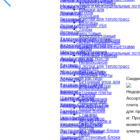
Ригели железобетонные
железобетонные
Междупутные и междушпальные лот
Стойки УСО
Крышки для
Крышки лотков
Лежни ЛЖ
колодцев
Бетонные лотки для теплотрасс
Перемычки
Колодцы
Лотки кабельные УБК
Коробы
Трубы
Лотки ЛК
Косоуры мостовые
железобетонные
Телескопические лотки
Балка пролетного строения
Асбестоцементные
Железобетонные плиты
Водоотводные лотки с решетками
трубы
Шахты дымоудаления
Междупутные и междушпальные лот
Тепловые камеры
Диафрагмы жесткости
Крышки лотков
Непроходной
Раствор
Бетонные лотки для теплотрасс
канал КН
Монтажный раствор
Лотки кабельные УБК
Опорные плиты
Кладочный раствор
Скидки
Лотки ЛК
Бетонный упор для
Раствор для стяжки
Телескопические лотки
водопровода
Кирпичи
Недоро
Железобетонные плиты
Желоба
Щелевые блоки
Ассор
Шахты дымоудаления
ЖБИ септики
Камень стеновой СКЦ
плита
Диафрагмы жесткости
Коллекторы
Газобетонные блоки
для пр
Раствор
Стаканы
Цокольные блоки
кг. Пр
Монтажный раствор
дефлекторов и
Керамзитные блоки
может
Кладочный раствор
зонтов
Пустотные стеновые блоки
элект
Раствор для стяжки
Люки
Подпорные стеновые блоки
Кирпичи