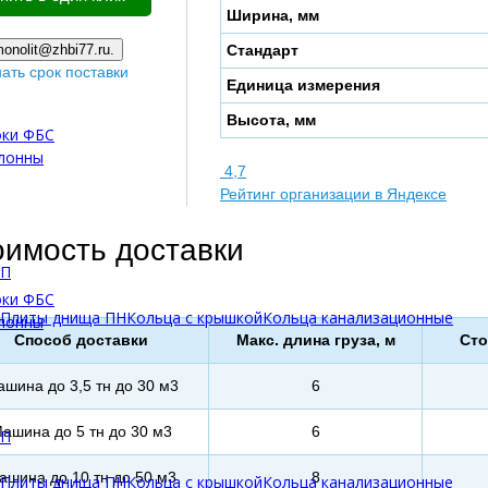
Ширина, мм
onolit@zhbi77.ru.
Стандарт
нать срок поставки
Единица измерения
Высота, мм
оки ФБС
олонны
4,7
Рейтинг организации в Яндексе
оимость доставки
БП
оки ФБС
Плиты днища ПН
Кольца с крышкой
Кольца канализационные
олонны
Способ доставки
Макс. длина груза, м
Сто
шина до 3,5 тн до 30 м3
6
ашина до 5 тн до 30 м3
6
БП
ашина до 10 тн до 50 м3
8
Плиты днища ПН
Кольца с крышкой
Кольца канализационные