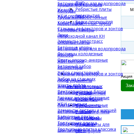
ПНО
Бетонный упор для водопровода
Крышки для колодцев
Ребристые плиты
Желоба
М
Колодцы
перекрытия
ЖБИ септики
Трубы железобетонные
Балки перекрытия
Коллекторы
Асбестоцементные трубы
Стаканы дефлекторов и зонтов
Тепловые камеры
Люки
Непроходной канал КН
Элементы теплотрасс
Опорные плиты
Бетонные упоры
Бетонный упор для водопровода
Лестницы колодезные
Желоба
Плиты опорно-анкерные
ЖБИ септики
Бетонный забор
Коллекторы
Забор самостоящий
Стаканы дефлекторов и зонтов
Акция 
Забор на стаканах
Люки
Фундаменты
Шахты лифта
Зак
Элементы теплотрасс
железобетонные
Вентиляционные блоки
Бетонные упоры
Фундаментные
Гаражи железобетонные
Лестницы колодезные
блоки ФБС
ЖБИ козырьки
Плиты опорно-анкерные
Фундаменты
Элементы лестниц и маршей
Бетонный забор
стаканного типа
Балконные плиты
Забор самостоящий
под колонны
Тротуарная плитка
Забор на стаканах
Фундаменты для
Тротуарная плитка классика
Шахты лифта
светофоров