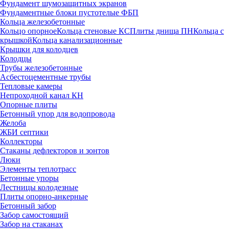
Фундамент шумозащитных экранов
Фундаментные блоки пустотелые ФБП
Кольца железобетонные
Кольцо опорное
Кольца стеновые КС
Плиты днища ПН
Кольца с
крышкой
Кольца канализационные
Крышки для колодцев
Колодцы
Трубы железобетонные
Асбестоцементные трубы
Тепловые камеры
Непроходной канал КН
Опорные плиты
Бетонный упор для водопровода
Желоба
ЖБИ септики
Коллекторы
Стаканы дефлекторов и зонтов
Люки
Элементы теплотрасс
Бетонные упоры
Лестницы колодезные
Плиты опорно-анкерные
Бетонный забор
Забор самостоящий
Забор на стаканах