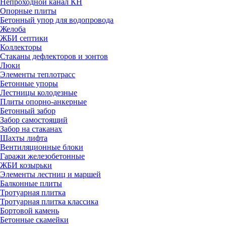
Непроходной канал КН
Опорные плиты
Бетонный упор для водопровода
Желоба
ЖБИ септики
Коллекторы
Стаканы дефлекторов и зонтов
Люки
Элементы теплотрасс
Бетонные упоры
Лестницы колодезные
Плиты опорно-анкерные
Бетонный забор
Забор самостоящий
Забор на стаканах
Шахты лифта
Вентиляционные блоки
Гаражи железобетонные
ЖБИ козырьки
Элементы лестниц и маршей
Балконные плиты
Тротуарная плитка
Тротуарная плитка классика
Бортовой камень
Бетонные скамейки