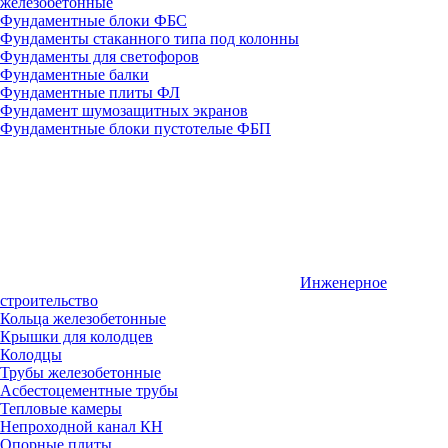
железобетонные
Фундаментные блоки ФБС
Фундаменты стаканного типа под колонны
Фундаменты для светофоров
Фундаментные балки
Фундаментные плиты ФЛ
Фундамент шумозащитных экранов
Фундаментные блоки пустотелые ФБП
Инженерное
строительство
Кольца железобетонные
Крышки для колодцев
Колодцы
Трубы железобетонные
Асбестоцементные трубы
Тепловые камеры
Непроходной канал КН
Опорные плиты