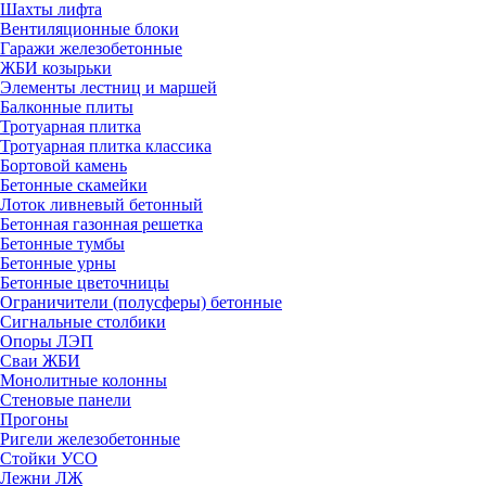
Шахты лифта
Вентиляционные блоки
Гаражи железобетонные
ЖБИ козырьки
Элементы лестниц и маршей
Балконные плиты
Тротуарная плитка
Тротуарная плитка классика
Бортовой камень
Бетонные скамейки
Лоток ливневый бетонный
Бетонная газонная решетка
Бетонные тумбы
Бетонные урны
Бетонные цветочницы
Ограничители (полусферы) бетонные
Сигнальные столбики
Опоры ЛЭП
Сваи ЖБИ
Монолитные колонны
Стеновые панели
Прогоны
Ригели железобетонные
Стойки УСО
Лежни ЛЖ