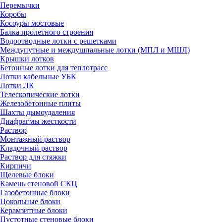
Перемычки
Коробы
Косоуры мостовые
Балка пролетного строения
Водоотводные лотки с решетками
Междупутные и междушпальные лотки (МПЛ и МШЛ)
Крышки лотков
Бетонные лотки для теплотрасс
Лотки кабельные УБК
Лотки ЛК
Телескопические лотки
Железобетонные плиты
Шахты дымоудаления
Диафрагмы жесткости
Раствор
Монтажный раствор
Кладочный раствор
Раствор для стяжки
Кирпичи
Щелевые блоки
Камень стеновой СКЦ
Газобетонные блоки
Цокольные блоки
Керамзитные блоки
Пустотные стеновые блоки