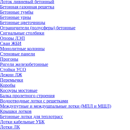
Лоток ливневый бетонный
Бетонная газонная решетка
Бетонные тумбы
Бетонные урны
Бетонные цветочницы
Ограничители (полусферы) бетонные
Сигнальные столбики
Опоры ЛЭП
Сваи ЖБИ
Монолитные колонны
Стеновые панели
Прогоны
Ригели железобетонные
Стойки УСО
Лежни ЛЖ
Перемычки
Коробы
Косоуры мостовые
Балка пролетного строения
Водоотводные лотки с решетками
Междупутные и междушпальные лотки (МПЛ и МШЛ)
Крышки лотков
Бетонные лотки для теплотрасс
Лотки кабельные УБК
Лотки ЛК