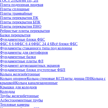
ГОСТ 21924-84 1П, 2П
Плита подпорная лицевая
Плиты сплошные
Плиты трамвайные
Плиты перекрытия ПК
Плиты перекрытия БПК
Плиты перекрытия ПНО
Ребристые плиты перекрытия
Балки перекрытия
Фундаментные блоки ФБС
ФБС 6 6 6
ФБС 6 4 6
ФБС 24 4 6
Всё блоки ФБС
Фундаменты стаканного типа под колонны
Фундаменты для светофоров
Фундаментные балки
Фундаментные плиты ФЛ
Фундамент шумозащитных экранов
Фундаментные блоки пустотелые ФБП
Кольца железобетонные
Кольцо опорное
Кольца стеновые КС
Плиты днища ПН
Кольца с
крышкой
Кольца канализационные
Крышки для колодцев
Колодцы
Трубы железобетонные
Асбестоцементные трубы
Тепловые камеры