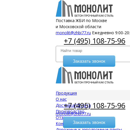
Поставка ЖБИ по Москве
и Московской области
monolit@zhbi77.ru
Ежедневно 9:00-20
+7 (495) 108-75-96
Заказать звонок
Продукция
О нас
+7 (495) 108-75-96
Доставка/Оплата
Производство
monolit@zhbi77.ru
Отзывы
Заказать звонок
Контакты
Дорожные и аэродромные плиты