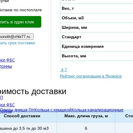
сутки
Вес, т
отаем по постоплате
Объем, м3
пить в один клик
Ширина, мм
onolit@zhbi77.ru.
Стандарт
нать срок поставки
Единица измерения
Высота, мм
оки ФБС
олонны
4,7
Рейтинг организации в Яндексе
оимость доставки
БП
оки ФБС
Плиты днища ПН
Кольца с крышкой
Кольца канализационные
олонны
Способ доставки
Макс. длина груза, м
Сто
шина до 3,5 тн до 30 м3
6