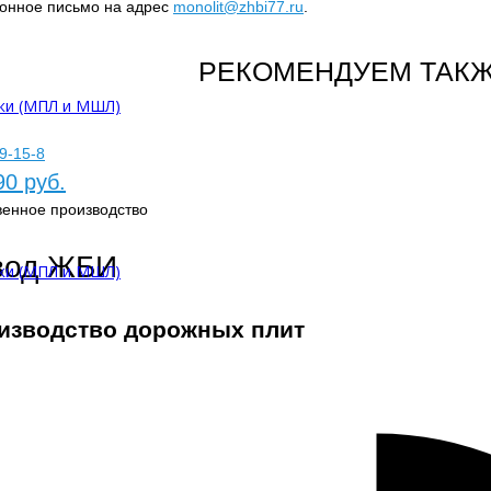
ронное письмо на адрес
monolit@zhbi77.ru
.
РЕКОМЕНДУЕМ ТАКЖ
ки (МПЛ и МШЛ)
9-15-8
90 руб.
венное производство
вод ЖБИ
ки (МПЛ и МШЛ)
изводство дорожных плит