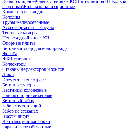
Кольцо опорное
Кольца стеновые КС
Плиты днища ПН
Кольца
с крышкой
Кольца канализационные
Крышки для колодцев
Колодцы
Трубы железобетонные
Асбестоцементные трубы
Тепловые камеры
Непроходной канал КН
Опорные плиты
Бетонный упор для водопровода
Желоба
ЖБИ септики
Коллекторы
Стаканы дефлекторов и зонтов
Люки
Элементы теплотрасс
Бетонные упоры
Лестницы колодезные
Плиты опорно-анкерные
Бетонный забор
Забор самостоящий
Забор на стаканах
Шахты лифта
Вентиляционные блоки
Гаражи железобетонные