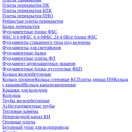
Плиты перекрытия ПК
Плиты перекрытия БПК
Плиты перекрытия ПНО
Ребристые плиты перекрытия
Балки перекрытия
Фундаментные блоки ФБС
ФБС 6 6 6
ФБС 6 4 6
ФБС 24 4 6
Всё блоки ФБС
Фундаменты стаканного типа под колонны
Фундаменты для светофоров
Фундаментные балки
Фундаментные плиты ФЛ
Фундамент шумозащитных экранов
Фундаментные блоки пустотелые ФБП
Кольца железобетонные
Кольцо опорное
Кольца стеновые КС
Плиты днища ПН
Кольца
с крышкой
Кольца канализационные
Крышки для колодцев
Колодцы
Трубы железобетонные
Асбестоцементные трубы
Тепловые камеры
Непроходной канал КН
Опорные плиты
Бетонный упор для водопровода