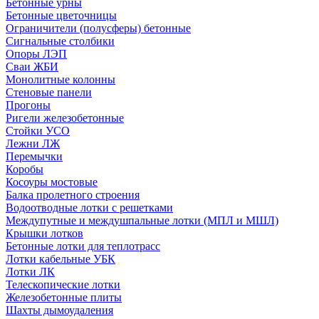
Бетонные урны
Бетонные цветочницы
Ограничители (полусферы) бетонные
Сигнальные столбики
Опоры ЛЭП
Сваи ЖБИ
Монолитные колонны
Стеновые панели
Прогоны
Ригели железобетонные
Стойки УСО
Лежни ЛЖ
Перемычки
Коробы
Косоуры мостовые
Балка пролетного строения
Водоотводные лотки с решетками
Междупутные и междушпальные лотки (МПЛ и МШЛ)
Крышки лотков
Бетонные лотки для теплотрасс
Лотки кабельные УБК
Лотки ЛК
Телескопические лотки
Железобетонные плиты
Шахты дымоудаления