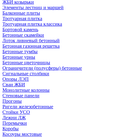
ЖБИ козырьки
Элементы лестниц и маршей
Балконные плиты
Тротуарная плитка
Тротуарная плитка классика
Бортовой камень
Бетонные скамейки
Лоток ливневый бетонный
Бетонная газонная решетка
Бетонные тумбы
Бетонные урны
Бетонные цветочницы
Ограничители (полусферы) бетонные
Сигнальные столбики
Опоры ЛЭП
Сваи ЖБИ
Монолитные колонны
Стеновые панели
Прогоны
Ригели железобетонные
Стойки УСО
Лежни ЛЖ
Перемычки
Коробы
Косоуры мостовые