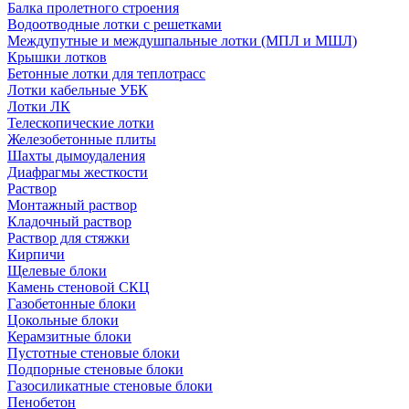
Балка пролетного строения
Водоотводные лотки с решетками
Междупутные и междушпальные лотки (МПЛ и МШЛ)
Крышки лотков
Бетонные лотки для теплотрасс
Лотки кабельные УБК
Лотки ЛК
Телескопические лотки
Железобетонные плиты
Шахты дымоудаления
Диафрагмы жесткости
Раствор
Монтажный раствор
Кладочный раствор
Раствор для стяжки
Кирпичи
Щелевые блоки
Камень стеновой СКЦ
Газобетонные блоки
Цокольные блоки
Керамзитные блоки
Пустотные стеновые блоки
Подпорные стеновые блоки
Газосиликатные стеновые блоки
Пенобетон