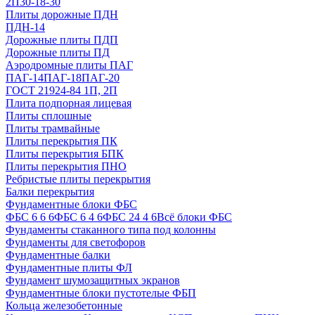
2П30-18-30
Плиты дорожные ПДН
ПДН-14
Дорожные плиты ПДП
Дорожные плиты ПД
Аэродромные плиты ПАГ
ПАГ-14
ПАГ-18
ПАГ-20
ГОСТ 21924-84 1П, 2П
Плита подпорная лицевая
Плиты сплошные
Плиты трамвайные
Плиты перекрытия ПК
Плиты перекрытия БПК
Плиты перекрытия ПНО
Ребристые плиты перекрытия
Балки перекрытия
Фундаментные блоки ФБС
ФБС 6 6 6
ФБС 6 4 6
ФБС 24 4 6
Всё блоки ФБС
Фундаменты стаканного типа под колонны
Фундаменты для светофоров
Фундаментные балки
Фундаментные плиты ФЛ
Фундамент шумозащитных экранов
Фундаментные блоки пустотелые ФБП
Кольца железобетонные