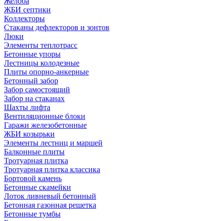
Желоба
ЖБИ септики
Коллекторы
Стаканы дефлекторов и зонтов
Люки
Элементы теплотрасс
Бетонные упоры
Лестницы колодезные
Плиты опорно-анкерные
Бетонный забор
Забор самостоящий
Забор на стаканах
Шахты лифта
Вентиляционные блоки
Гаражи железобетонные
ЖБИ козырьки
Элементы лестниц и маршей
Балконные плиты
Тротуарная плитка
Тротуарная плитка классика
Бортовой камень
Бетонные скамейки
Лоток ливневый бетонный
Бетонная газонная решетка
Бетонные тумбы