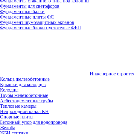
Фундаменты стаканного типа под колонны
Фундаменты для светофоров
Фундаментные балки
Фундаментные плиты ФЛ
Фундамент шумозащитных экранов
Фундаментные блоки пустотелые ФБП
Инженерное строите
Кольца железобетонные
Крышки для колодцев
Колодцы
Трубы железобетонные
Асбестоцементные трубы
Тепловые камеры
Непроходной канал КН
Опорные плиты
Бетонный упор для водопровода
Желоба
ЖБИ септики