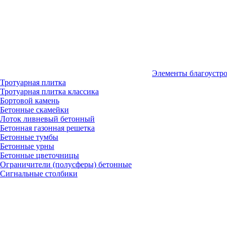
Элементы благоустр
Тротуарная плитка
Тротуарная плитка классика
Бортовой камень
Бетонные скамейки
Лоток ливневый бетонный
Бетонная газонная решетка
Бетонные тумбы
Бетонные урны
Бетонные цветочницы
Ограничители (полусферы) бетонные
Сигнальные столбики