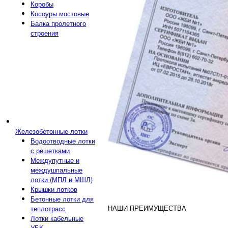
Коробы
Косоуры мостовые
Балка пролетного
строения
Железобетонные лотки
Водоотводные лотки
с решетками
Междупутные и
междушпальные
лотки (МПЛ и МШЛ)
Крышки лотков
Бетонные лотки для
НАШИ ПРЕИМУЩЕСТВА
теплотрасс
Лотки кабельные
УБК