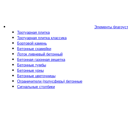
Элементы благоус
Тротуарная плитка
Тротуарная плитка классика
Бортовой камень
Бетонные скамейки
Лоток ливневый бетонный
Бетонная газонная решетка
Бетонные тумбы
Бетонные урны
Бетонные цветочницы
Ограничители (полусферы) бетонные
Сигнальные столбики