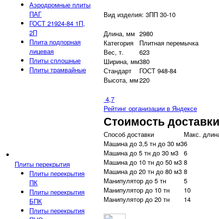
Аэродромные плиты
ПАГ
Вид изделия: 3ПП 30-10
ГОСТ 21924-84 1П,
2П
Длина, мм
2980
Плита подпорная
Категория
Плитная перемычка
лицевая
Вес, т.
623
Плиты сплошные
Ширина, мм
380
Плиты трамвайные
Стандарт
ГОСТ 948-84
Высота, мм
220
4,7
Рейтинг организации в Яндексе
Стоимость доставк
Способ доставки
Макс. длина
Машина до 3,5 тн до 30 м3
6
Машина до 5 тн до 30 м3
6
Машина до 10 тн до 50 м3
8
Плиты перекрытия
Машина до 20 тн до 80 м3
8
Плиты перекрытия
Манипулятор до 5 тн
5
ПК
Манипулятор до 10 тн
10
Плиты перекрытия
Манипулятор до 20 тн
14
БПК
Плиты перекрытия