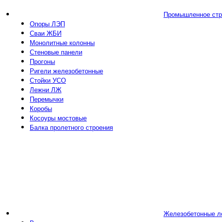
Промышленное стр
Опоры ЛЭП
Сваи ЖБИ
Монолитные колонны
Стеновые панели
Прогоны
Ригели железобетонные
Стойки УСО
Лежни ЛЖ
Перемычки
Коробы
Косоуры мостовые
Балка пролетного строения
Железобетонные л