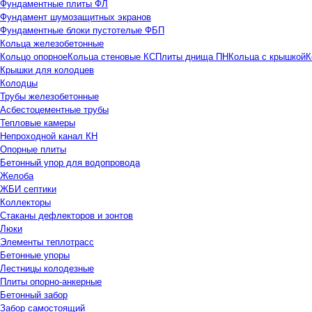
Фундаментные плиты ФЛ
Фундамент шумозащитных экранов
Фундаментные блоки пустотелые ФБП
Кольца железобетонные
Кольцо опорное
Кольца стеновые КС
Плиты днища ПН
Кольца с крышкой
К
Крышки для колодцев
Колодцы
Трубы железобетонные
Асбестоцементные трубы
Тепловые камеры
Непроходной канал КН
Опорные плиты
Бетонный упор для водопровода
Желоба
ЖБИ септики
Коллекторы
Стаканы дефлекторов и зонтов
Люки
Элементы теплотрасс
Бетонные упоры
Лестницы колодезные
Плиты опорно-анкерные
Бетонный забор
Забор самостоящий