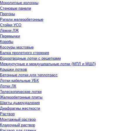
Монолитные колонны
Стеновые панели
Прогоны
Ригели железобетонные
Стойки УСО
Лежни ЛЖ
Перемычки
Коробы
Косоуры мостовые
Балка пролетного строения
Водоотводные лотки с решетками
Междупутные и междушпальные лотки (МПЛ и МШЛ)
Крышки лотков
Бетонные лотки для теплотрасс
Лотки кабельные УБК
Лотки ЛК
Телескопические лотки
Железобетонные плиты
Шахты дымоудаления
Диафрагмы жесткости
Раствор
Монтажный раствор
Кладочный раствор
Раствор для стяжки