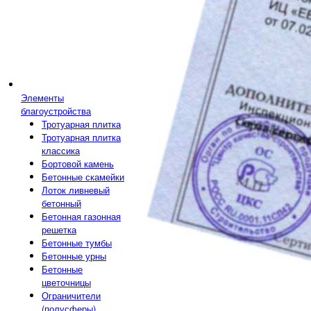
Элементы
благоустройства
Тротуарная плитка
Тротуарная плитка
классика
Бортовой камень
Бетонные скамейки
Лоток ливневый
бетонный
Бетонная газонная
решетка
Бетонные тумбы
Бетонные урны
Бетонные
цветочницы
Ограничители
(полусферы)