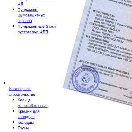
ФЛ
Фундамент
шумозащитных
экранов
Фундаментные блоки
пустотелые ФБП
Инженерное
строительство
Кольца
железобетонные
Крышки для
колодцев
Колодцы
Трубы