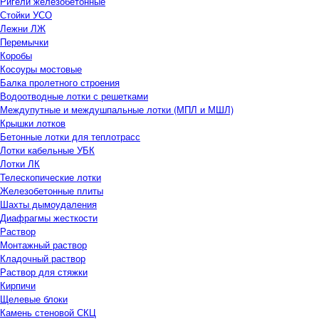
Ригели железобетонные
Стойки УСО
Лежни ЛЖ
Перемычки
Коробы
Косоуры мостовые
Балка пролетного строения
Водоотводные лотки с решетками
Междупутные и междушпальные лотки (МПЛ и МШЛ)
Крышки лотков
Бетонные лотки для теплотрасс
Лотки кабельные УБК
Лотки ЛК
Телескопические лотки
Железобетонные плиты
Шахты дымоудаления
Диафрагмы жесткости
Раствор
Монтажный раствор
Кладочный раствор
Раствор для стяжки
Кирпичи
Щелевые блоки
Камень стеновой СКЦ