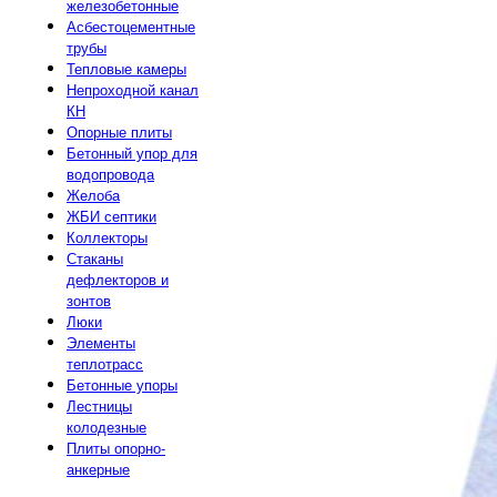
железобетонные
Асбестоцементные
трубы
Тепловые камеры
Непроходной канал
КН
Опорные плиты
Бетонный упор для
водопровода
Желоба
ЖБИ септики
Коллекторы
Стаканы
дефлекторов и
зонтов
Люки
Элементы
теплотрасс
Бетонные упоры
Лестницы
колодезные
Плиты опорно-
анкерные