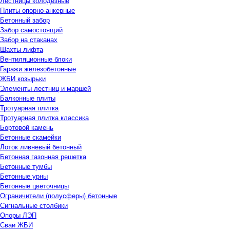
Лестницы колодезные
Плиты опорно-анкерные
Бетонный забор
Забор самостоящий
Забор на стаканах
Шахты лифта
Вентиляционные блоки
Гаражи железобетонные
ЖБИ козырьки
Элементы лестниц и маршей
Балконные плиты
Тротуарная плитка
Тротуарная плитка классика
Бортовой камень
Бетонные скамейки
Лоток ливневый бетонный
Бетонная газонная решетка
Бетонные тумбы
Бетонные урны
Бетонные цветочницы
Ограничители (полусферы) бетонные
Сигнальные столбики
Опоры ЛЭП
Сваи ЖБИ