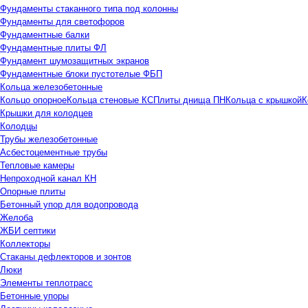
Фундаменты стаканного типа под колонны
Фундаменты для светофоров
Фундаментные балки
Фундаментные плиты ФЛ
Фундамент шумозащитных экранов
Фундаментные блоки пустотелые ФБП
Кольца железобетонные
Кольцо опорное
Кольца стеновые КС
Плиты днища ПН
Кольца с крышкой
К
Крышки для колодцев
Колодцы
Трубы железобетонные
Асбестоцементные трубы
Тепловые камеры
Непроходной канал КН
Опорные плиты
Бетонный упор для водопровода
Желоба
ЖБИ септики
Коллекторы
Стаканы дефлекторов и зонтов
Люки
Элементы теплотрасс
Бетонные упоры