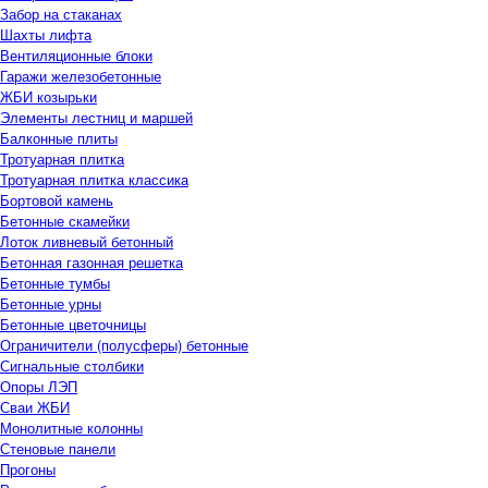
Забор на стаканах
Шахты лифта
Вентиляционные блоки
Гаражи железобетонные
ЖБИ козырьки
Элементы лестниц и маршей
Балконные плиты
Тротуарная плитка
Тротуарная плитка классика
Бортовой камень
Бетонные скамейки
Лоток ливневый бетонный
Бетонная газонная решетка
Бетонные тумбы
Бетонные урны
Бетонные цветочницы
Ограничители (полусферы) бетонные
Сигнальные столбики
Опоры ЛЭП
Сваи ЖБИ
Монолитные колонны
Стеновые панели
Прогоны