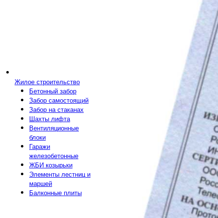
Жилое строительство
Бетонный забор
Забор самостоящий
Забор на стаканах
Шахты лифта
Вентиляционные
блоки
Гаражи
железобетонные
ЖБИ козырьки
Элементы лестниц и
маршей
Балконные плиты