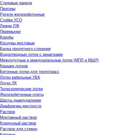
Стеновые панели
Прогоны
Ригели железобетонные
Стойки УСО
Лежни ЛЖ
Перемычки
Коробы
Косоуры мостовые
Балка пролетного строения
Водоотводные лотки с решетками
Междупутные и междушпальные лотки (МПЛ и МШЛ)
Крышки лотков
Бетонные лотки для теплотрасс
Лотки кабельные УБК
Лотки ЛК
Телескопические лотки
Железобетонные плиты
Шахты дымоудаления
Диафрагмы жесткости
Раствор
Монтажный раствор
Кладочный раствор
Раствор для стяжки
Кирпичи