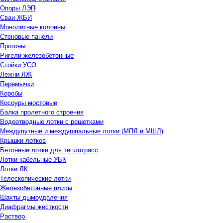
Опоры ЛЭП
Сваи ЖБИ
Монолитные колонны
Стеновые панели
Прогоны
Ригели железобетонные
Стойки УСО
Лежни ЛЖ
Перемычки
Коробы
Косоуры мостовые
Балка пролетного строения
Водоотводные лотки с решетками
Междупутные и междушпальные лотки (МПЛ и МШЛ)
Крышки лотков
Бетонные лотки для теплотрасс
Лотки кабельные УБК
Лотки ЛК
Телескопические лотки
Железобетонные плиты
Шахты дымоудаления
Диафрагмы жесткости
Раствор