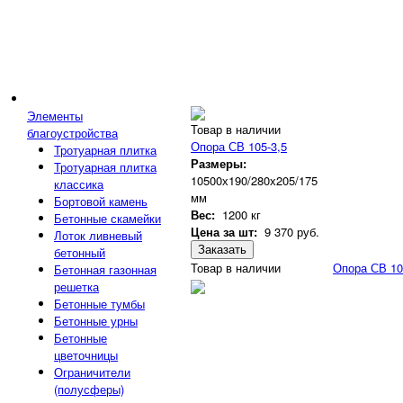
Элементы
Товар в наличии
благоустройства
Опора СВ 105-3,5
Тротуарная плитка
Размеры:
Тротуарная плитка
10500х190/280х205/175
классика
мм
Бортовой камень
Вес:
1200 кг
Бетонные скамейки
Цена за шт:
9 370
руб.
Лоток ливневый
Заказать
бетонный
Товар в наличии
Опора СВ 10
Бетонная газонная
решетка
Бетонные тумбы
Бетонные урны
Бетонные
цветочницы
Ограничители
(полусферы)