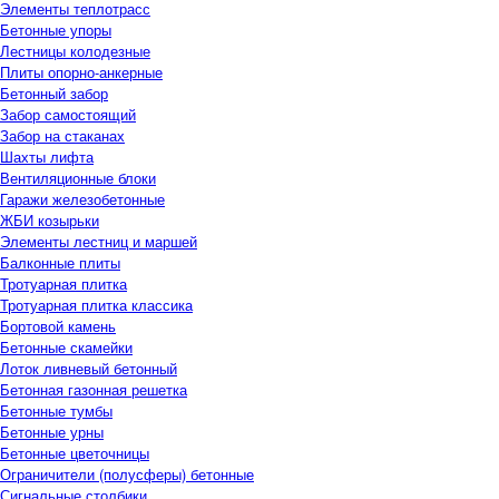
Элементы теплотрасс
Бетонные упоры
Лестницы колодезные
Плиты опорно-анкерные
Бетонный забор
Забор самостоящий
Забор на стаканах
Шахты лифта
Вентиляционные блоки
Гаражи железобетонные
ЖБИ козырьки
Элементы лестниц и маршей
Балконные плиты
Тротуарная плитка
Тротуарная плитка классика
Бортовой камень
Бетонные скамейки
Лоток ливневый бетонный
Бетонная газонная решетка
Бетонные тумбы
Бетонные урны
Бетонные цветочницы
Ограничители (полусферы) бетонные
Сигнальные столбики