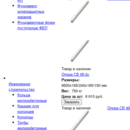
ФЛ
Фундамент
шумозащитных
экранов
Фундаментные блоки
пустотелые ФБП
Товар в наличии
Опора СВ 95-2с
Размеры:
Инженерное
9500х165/240х165/150 мм
строительство
Вес:
750 кг
Кольца
Цена за шт:
6 610
руб.
железобетонные
Заказать
Крышки для
Товар в наличии
Опора СВ 95
колодцев
Колодцы
Трубы
железобетонные