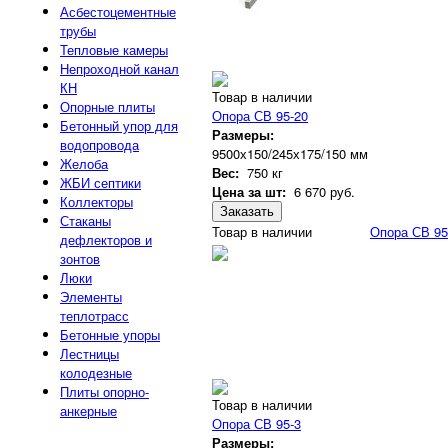
Асбестоцементные
трубы
Тепловые камеры
Непроходной канал
КН
Товар в наличии
Опорные плиты
Опора СВ 95-20
Бетонный упор для
Размеры:
водопровода
9500х150/245х175/150 мм
Желоба
Вес:
750 кг
ЖБИ септики
Цена за шт:
6 670
руб.
Коллекторы
Заказать
Стаканы
Товар в наличии
Опора СВ 95
дефлекторов и
зонтов
Люки
Элементы
теплотрасс
Бетонные упоры
Лестницы
колодезные
Плиты опорно-
Товар в наличии
анкерные
Опора СВ 95-3
Размеры: