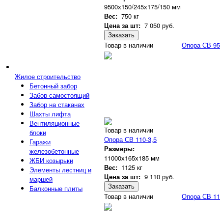
9500х150/245х175/150 мм
Вес:
750 кг
Цена за шт:
7 050
руб.
Заказать
Товар в наличии
Опора СВ 95
Жилое строительство
Бетонный забор
Забор самостоящий
Забор на стаканах
Шахты лифта
Вентиляционные
Товар в наличии
блоки
Опора СВ 110-3,5
Гаражи
Размеры:
железобетонные
11000х165х185 мм
ЖБИ козырьки
Вес:
1125 кг
Элементы лестниц и
Цена за шт:
9 110
руб.
маршей
Заказать
Балконные плиты
Товар в наличии
Опора СВ 11