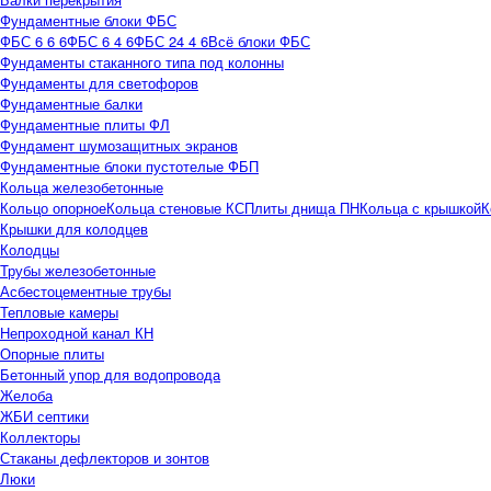
Фундаментные блоки ФБС
ФБС 6 6 6
ФБС 6 4 6
ФБС 24 4 6
Всё блоки ФБС
Фундаменты стаканного типа под колонны
Фундаменты для светофоров
Фундаментные балки
Фундаментные плиты ФЛ
Фундамент шумозащитных экранов
Фундаментные блоки пустотелые ФБП
Кольца железобетонные
Кольцо опорное
Кольца стеновые КС
Плиты днища ПН
Кольца с крышкой
К
Крышки для колодцев
Колодцы
Трубы железобетонные
Асбестоцементные трубы
Тепловые камеры
Непроходной канал КН
Опорные плиты
Бетонный упор для водопровода
Желоба
ЖБИ септики
Коллекторы
Стаканы дефлекторов и зонтов
Люки