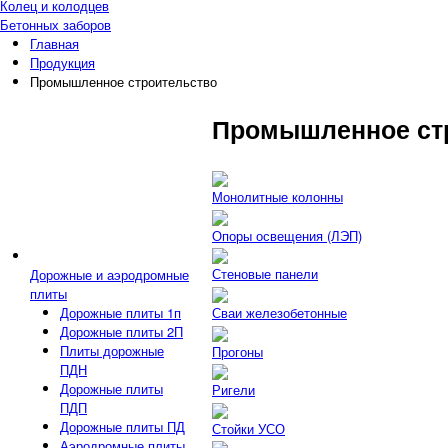
Колец и колодцев
Бетонных заборов
Главная
Продукция
Промышленное строительство
Промышленное ст
Монолитные колонны
Опоры освещения (ЛЭП)
Стеновые панели
Дорожные и аэродромные
плиты
Дорожные плиты 1п
Сваи железобетонные
Дорожные плиты 2П
Плиты дорожные
Прогоны
ПДН
Дорожные плиты
Ригели
ПДП
Дорожные плиты ПД
Стойки УСО
Аэродромные плиты