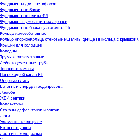
Фундаменты для светофоров
Фундаментные балки
Фундаментные плиты ФЛ
Фундамент шумозащитных экранов
Фундаментные блоки пустотелые ФБП
Кольца железобетонные
Кольцо опорное
Кольца стеновые КС
Плиты днища ПН
Кольца с крышкой
К
Крышки для колодцев
Колодцы
Трубы железобетонные
Асбестоцементные трубы
Тепловые камеры
Непроходной канал КН
Опорные плиты
Бетонный упор для водопровода
Желоба
ЖБИ септики
Коллекторы
Стаканы дефлекторов и зонтов
Люки
Элементы теплотрасс
Бетонные упоры
Лестницы колодезные