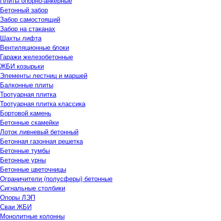
Плиты опорно-анкерные
Бетонный забор
Забор самостоящий
Забор на стаканах
Шахты лифта
Вентиляционные блоки
Гаражи железобетонные
ЖБИ козырьки
Элементы лестниц и маршей
Балконные плиты
Тротуарная плитка
Тротуарная плитка классика
Бортовой камень
Бетонные скамейки
Лоток ливневый бетонный
Бетонная газонная решетка
Бетонные тумбы
Бетонные урны
Бетонные цветочницы
Ограничители (полусферы) бетонные
Сигнальные столбики
Опоры ЛЭП
Сваи ЖБИ
Монолитные колонны