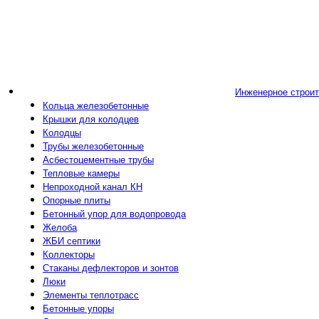
Инженерное строи
Кольца железобетонные
Крышки для колодцев
Колодцы
Трубы железобетонные
Асбестоцементные трубы
Тепловые камеры
Непроходной канал КН
Опорные плиты
Бетонный упор для водопровода
Желоба
ЖБИ септики
Коллекторы
Стаканы дефлекторов и зонтов
Люки
Элементы теплотрасс
Бетонные упоры