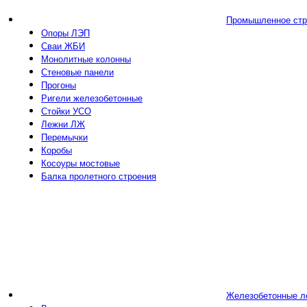
Промышленное стр
Опоры ЛЭП
Сваи ЖБИ
Монолитные колонны
Стеновые панели
Прогоны
Ригели железобетонные
Стойки УСО
Лежни ЛЖ
Перемычки
Коробы
Косоуры мостовые
Балка пролетного строения
Железобетонные л