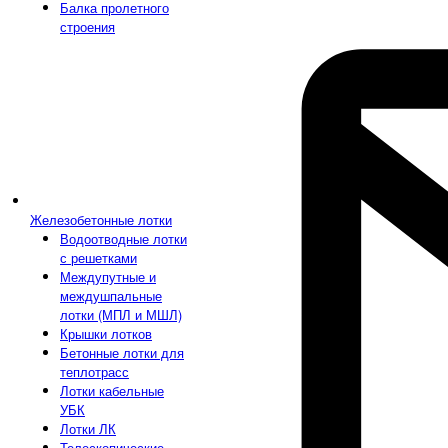
Балка пролетного
строения
Железобетонные лотки
Водоотводные лотки
с решетками
Междупутные и
междушпальные
лотки (МПЛ и МШЛ)
Крышки лотков
Бетонные лотки для
теплотрасс
Лотки кабельные
УБК
Лотки ЛК
Телескопические