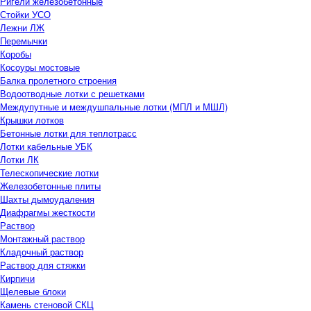
Ригели железобетонные
Стойки УСО
Лежни ЛЖ
Перемычки
Коробы
Косоуры мостовые
Балка пролетного строения
Водоотводные лотки с решетками
Междупутные и междушпальные лотки (МПЛ и МШЛ)
Крышки лотков
Бетонные лотки для теплотрасс
Лотки кабельные УБК
Лотки ЛК
Телескопические лотки
Железобетонные плиты
Шахты дымоудаления
Диафрагмы жесткости
Раствор
Монтажный раствор
Кладочный раствор
Раствор для стяжки
Кирпичи
Щелевые блоки
Камень стеновой СКЦ