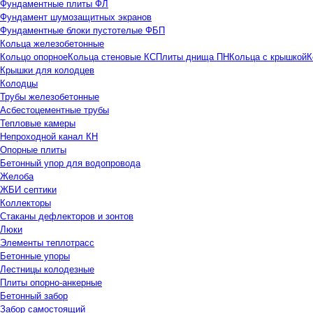
Фундаментные плиты ФЛ
Фундамент шумозащитных экранов
Фундаментные блоки пустотелые ФБП
Кольца железобетонные
Кольцо опорное
Кольца стеновые КС
Плиты днища ПН
Кольца с крышкой
К
Крышки для колодцев
Колодцы
Трубы железобетонные
Асбестоцементные трубы
Тепловые камеры
Непроходной канал КН
Опорные плиты
Бетонный упор для водопровода
Желоба
ЖБИ септики
Коллекторы
Стаканы дефлекторов и зонтов
Люки
Элементы теплотрасс
Бетонные упоры
Лестницы колодезные
Плиты опорно-анкерные
Бетонный забор
Забор самостоящий