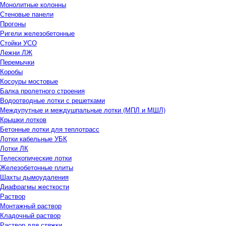
Монолитные колонны
Стеновые панели
Прогоны
Ригели железобетонные
Стойки УСО
Лежни ЛЖ
Перемычки
Коробы
Косоуры мостовые
Балка пролетного строения
Водоотводные лотки с решетками
Междупутные и междушпальные лотки (МПЛ и МШЛ)
Крышки лотков
Бетонные лотки для теплотрасс
Лотки кабельные УБК
Лотки ЛК
Телескопические лотки
Железобетонные плиты
Шахты дымоудаления
Диафрагмы жесткости
Раствор
Монтажный раствор
Кладочный раствор
Раствор для стяжки