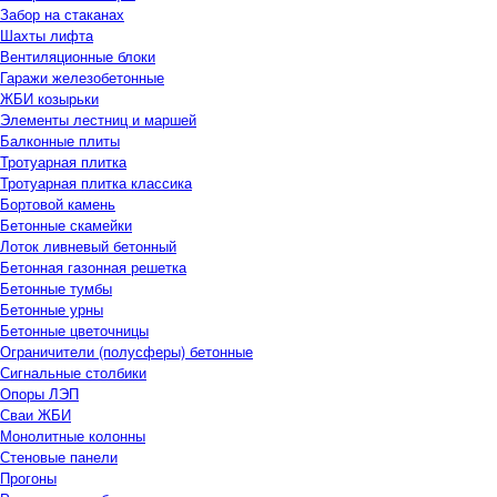
Забор на стаканах
Шахты лифта
Вентиляционные блоки
Гаражи железобетонные
ЖБИ козырьки
Элементы лестниц и маршей
Балконные плиты
Тротуарная плитка
Тротуарная плитка классика
Бортовой камень
Бетонные скамейки
Лоток ливневый бетонный
Бетонная газонная решетка
Бетонные тумбы
Бетонные урны
Бетонные цветочницы
Ограничители (полусферы) бетонные
Сигнальные столбики
Опоры ЛЭП
Сваи ЖБИ
Монолитные колонны
Стеновые панели
Прогоны