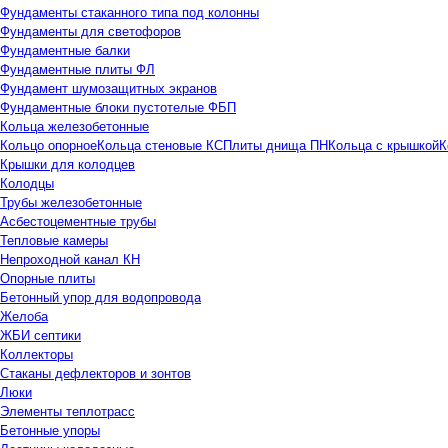
Фундаменты стаканного типа под колонны
Фундаменты для светофоров
Фундаментные балки
Фундаментные плиты ФЛ
Фундамент шумозащитных экранов
Фундаментные блоки пустотелые ФБП
Кольца железобетонные
Кольцо опорное
Кольца стеновые КС
Плиты днища ПН
Кольца с крышкой
К
Крышки для колодцев
Колодцы
Трубы железобетонные
Асбестоцементные трубы
Тепловые камеры
Непроходной канал КН
Опорные плиты
Бетонный упор для водопровода
Желоба
ЖБИ септики
Коллекторы
Стаканы дефлекторов и зонтов
Люки
Элементы теплотрасс
Бетонные упоры