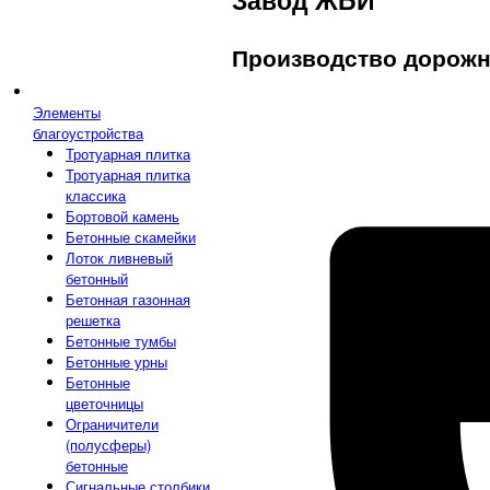
Производство дорожн
Элементы
благоустройства
Тротуарная плитка
Тротуарная плитка
классика
Бортовой камень
Бетонные скамейки
Лоток ливневый
бетонный
Бетонная газонная
решетка
Бетонные тумбы
Бетонные урны
Бетонные
цветочницы
Ограничители
(полусферы)
бетонные
Сигнальные столбики