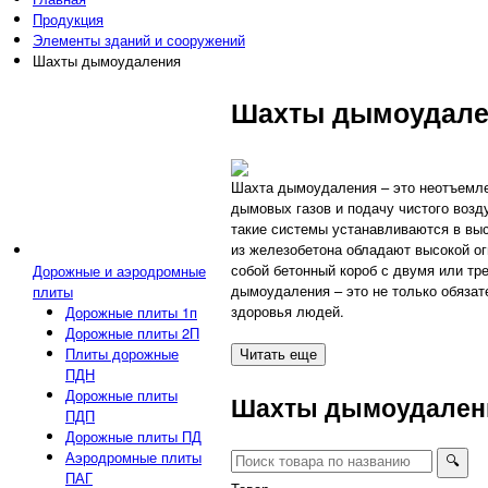
Продукция
Элементы зданий и сооружений
Шахты дымоудаления
Шахты дымоудале
Шахта дымоудаления – это неотъемле
дымовых газов и подачу чистого возд
такие системы устанавливаются в вы
из железобетона обладают высокой о
собой бетонный короб с двумя или тре
Дорожные и аэродромные
дымоудаления – это не только обязат
плиты
здоровья людей.
Дорожные плиты 1п
Дорожные плиты 2П
Плиты дорожные
Читать еще
ПДН
Дорожные плиты
Шахты дымоудален
ПДП
Дорожные плиты ПД
Аэродромные плиты
🔍︎
ПАГ