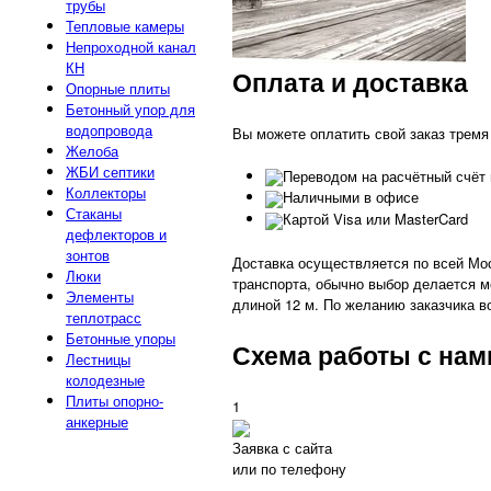
трубы
Тепловые камеры
Непроходной канал
КН
Оплата и доставка
Опорные плиты
Бетонный упор для
водопровода
Вы можете оплатить свой заказ тремя
Желоба
ЖБИ септики
Переводом на расчётный счёт 
Коллекторы
Наличными в офисе
Стаканы
Картой Visa или MasterCard
дефлекторов и
зонтов
Доставка осуществляется по всей Моск
Люки
транспорта, обычно выбор делается 
Элементы
длиной 12 м. По желанию заказчика 
теплотрасс
Бетонные упоры
Схема работы с нам
Лестницы
колодезные
Плиты опорно-
1
анкерные
Заявка с сайта
или по телефону