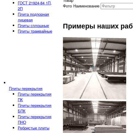
Товар
ГОСТ 21924-84 1П,
Фото
Наименование
2П
Плита подпорная
лицевая
Примеры наших раб
Плиты сплошные
Плиты трамвайные
Плиты перекрытия
Плиты перекрытия
ПК
Плиты перекрытия
БПК
Плиты перекрытия
ПНО
Ребристые плиты