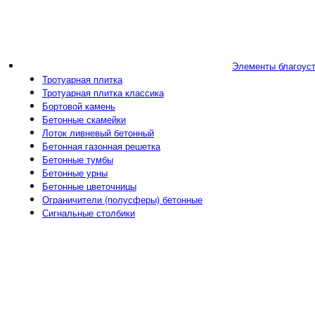
Элементы благоус
Тротуарная плитка
Тротуарная плитка классика
Бортовой камень
Бетонные скамейки
Лоток ливневый бетонный
Бетонная газонная решетка
Бетонные тумбы
Бетонные урны
Бетонные цветочницы
Ограничители (полусферы) бетонные
Сигнальные столбики