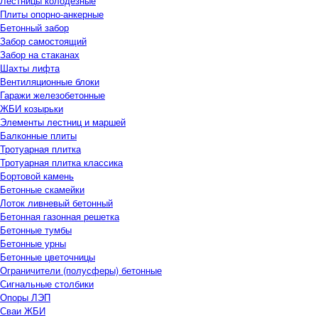
Лестницы колодезные
Плиты опорно-анкерные
Бетонный забор
Забор самостоящий
Забор на стаканах
Шахты лифта
Вентиляционные блоки
Гаражи железобетонные
ЖБИ козырьки
Элементы лестниц и маршей
Балконные плиты
Тротуарная плитка
Тротуарная плитка классика
Бортовой камень
Бетонные скамейки
Лоток ливневый бетонный
Бетонная газонная решетка
Бетонные тумбы
Бетонные урны
Бетонные цветочницы
Ограничители (полусферы) бетонные
Сигнальные столбики
Опоры ЛЭП
Сваи ЖБИ