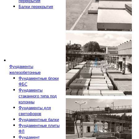
перекрытия
Балки перекрытия
Фундаменты
железобетонные
Фундаментные блоки
ФБС
Фундаменты
стаканного типа под
колонны
Фундаменты для
светофоров
Фундаментные балки
Фундаментные плиты
ФЛ
Фундамент