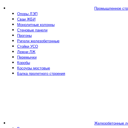
Промышленное стр
Опоры ЛЭП
Сваи ЖБИ
Монолитные колонны
Стеновые панели
Прогоны
Ригели железобетонные
Стойки УСО
Лежни ЛЖ
Перемычки
Коробы
Косоуры мостовые
Балка пролетного строения
Железобетонные л