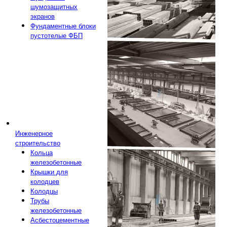
шумозащитных
экранов
Фундаментные блоки
пустотелые ФБП
Инженерное
строительство
Кольца
железобетонные
Крышки для
колодцев
Колодцы
Трубы
железобетонные
Асбестоцементные