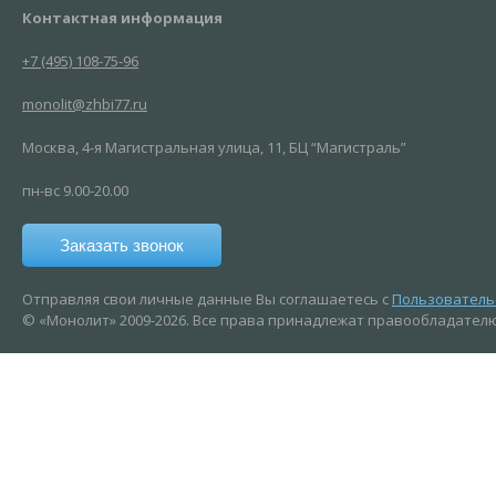
Контактная информация
+7 (495) 108-75-96
monolit@zhbi77.ru
Москва, 4-я Магистральная улица, 11, ​БЦ “Магистраль”
пн-вс 9.00-20.00
Заказать звонок
Отправляя свои личные данные Вы соглашаетесь с
Пользователь
© «Монолит» 2009-2026. Все права принадлежат правообладател