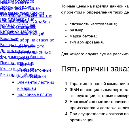
Возврат товаров
Наши объекты
Точные цены на изделия данной ка
Дорожных плит
Юридическим лицам
с проектом и определения таких де
Фундаментных блоков
Физическим лицам
Жилое строительство
Плит перекрытия
Лаборатория
Бетонный забор
сложность изготовления;
Колец и колодцев
Договор поставки
Забор
размер;
Бетонных заборов
Вопрос-ответ
самостоящий
марка бетона;
Вакансии
Забор на стаканах
тип армирования.
Возврат товаров
Шахты лифта
Дорожных плит
Вентиляционные
Для каждого случая сумма рассчит
Фундаментных блоков
блоки
Плит перекрытия
Гаражи
Пять причин зак
Колец и колодцев
железобетонные
Бетонных заборов
ЖБИ козырьки
Элементы лестниц
Гарантия от нашей компании п
и маршей
ЖБИ по специальным чертежам
Балконные плиты
эксплуатации, которые фиксир
Наш комбинат может произвест
производство и доставка желе
При осуществлении заказов по
организации.