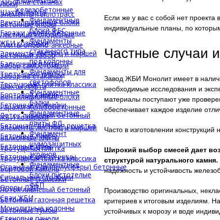
Забор на стаканах
Люки
железобетонные
Шахты лифта
Элементы теплотрасс
Если же у вас с собой нет проекта
Фундаментные
Вентиляционные блоки
Бетонные упоры
индивидуальные планы, по которы
блоки ФБС
Гаражи железобетонные
Лестницы колодезные
Фундаменты
ЖБИ козырьки
Плиты опорно-анкерные
Частные случаи и
стаканного типа
Элементы лестниц и маршей
Бетонный забор
под колонны
Балконные плиты
Забор самостоящий
Фундаменты для
Тротуарная плитка
Забор на стаканах
Завод ЖБИ Монолит имеет в налич
светофоров
Тротуарная плитка классика
Шахты лифта
необходимые исследования и эксп
Фундаментные
Бортовой камень
Вентиляционные блоки
материалы поступают уже провере
балки
Бетонные скамейки
Гаражи железобетонные
обеспечивает каждое изделие отл
Фундаментные
Лоток ливневый бетонный
ЖБИ козырьки
плиты ФЛ
Бетонная газонная решетка
Элементы лестниц и маршей
Часто в изготовлении конструкций
Фундамент
Бетонные тумбы
Балконные плиты
шумозащитных
Бетонные урны
Тротуарная плитка
Широкий выбор смесей дает воз
экранов
Бетонные цветочницы
Тротуарная плитка классика
структурой натурального камня.
Фундаментные
Ограничители (полусферы) бетонные
Бортовой камень
надежность и устойчивость желез
блоки пустотелые
Сигнальные столбики
Бетонные скамейки
ФБП
Опоры ЛЭП
Лоток ливневый бетонный
Производство оригинальных, некла
Сваи ЖБИ
Бетонная газонная решетка
критериев к итоговым изделиям. Н
Монолитные колонны
Бетонные тумбы
устойчивых к морозу и воде индив
Стеновые панели