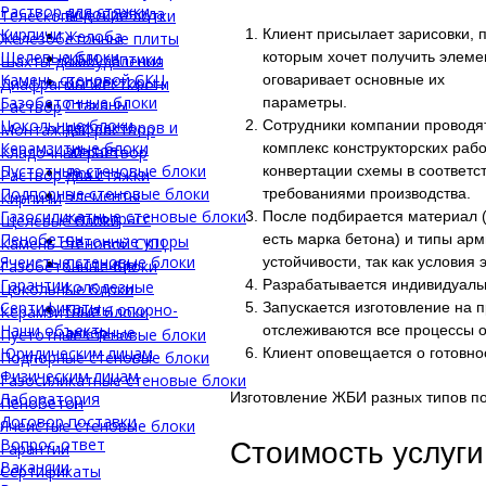
Раствор для стяжки
водопровода
Телескопические лотки
Кирпичи
Клиент присылает зарисовки, 
Желоба
Железобетонные плиты
Щелевые блоки
которым хочет получить элеме
ЖБИ септики
Шахты дымоудаления
Камень стеновой СКЦ
оговаривает основные их
Коллекторы
Диафрагмы жесткости
Газобетонные блоки
параметры.
Стаканы
Раствор
Цокольные блоки
Сотрудники компании проводя
дефлекторов и
Монтажный раствор
Керамзитные блоки
комплекс конструкторских рабо
зонтов
Кладочный раствор
Пустотные стеновые блоки
конвертации схемы в соответст
Люки
Раствор для стяжки
Подпорные стеновые блоки
требованиями производства.
Элементы
Кирпичи
Газосиликатные стеновые блоки
После подбирается материал 
теплотрасс
Щелевые блоки
Пенобетон
есть марка бетона) и типы ар
Бетонные упоры
Камень стеновой СКЦ
Ячеистые стеновые блоки
устойчивости, так как условия
Лестницы
Газобетонные блоки
Гарантии
Разрабатывается индивидуаль
колодезные
Цокольные блоки
Сертификаты
Запускается изготовление на 
Плиты опорно-
Керамзитные блоки
Наши объекты
отслеживаются все процессы о
анкерные
Пустотные стеновые блоки
Юридическим лицам
Клиент оповещается о готовнос
Подпорные стеновые блоки
Физическим лицам
Газосиликатные стеновые блоки
Лаборатория
Изготовление ЖБИ разных типов по
Пенобетон
Договор поставки
Ячеистые стеновые блоки
Вопрос-ответ
Стоимость услуги
Гарантии
Вакансии
Сертификаты