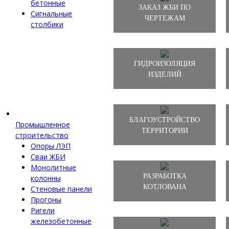
бетонные
ЗАКАЗ ЖБИ ПО
Сигнальные
ЧЕРТЕЖАМ
столбики
ГИДРОИЗОЛЯЦИЯ
ИЗДЕЛИЙ
БЛАГОУСТРОЙСТВО
Промышленное
ТЕРРИТОРИИ
строительство
Опоры ЛЭП
Сваи ЖБИ
Монолитные
РАЗРАБОТКА
колонны
КОТЛОВАНА
Стеновые панели
Прогоны
Ригели
железобетонные