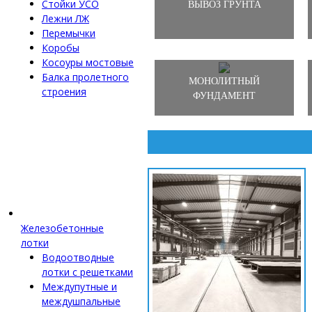
Стойки УСО
ВЫВОЗ ГРУНТА
Лежни ЛЖ
Перемычки
Коробы
Косоуры мостовые
Балка пролетного
МОНОЛИТНЫЙ
строения
ФУНДАМЕНТ
Железобетонные
лотки
Водоотводные
лотки с решетками
Междупутные и
междушпальные