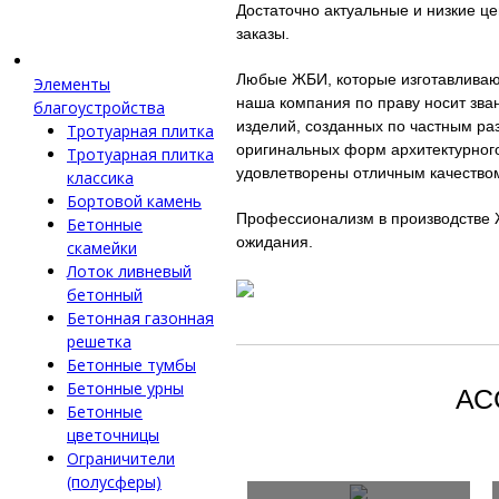
Достаточно актуальные и низкие ц
заказы.
Любые ЖБИ, которые изготавливаю
Элементы
наша компания по праву носит зва
благоустройства
изделий, созданных по частным ра
Тротуарная плитка
оригинальных форм архитектурного
Тротуарная плитка
удовлетворены отличным качество
классика
Бортовой камень
Профессионализм в производстве 
Бетонные
ожидания.
скамейки
Лоток ливневый
бетонный
Бетонная газонная
решетка
Бетонные тумбы
Бетонные урны
АС
Бетонные
цветочницы
Ограничители
(полусферы)