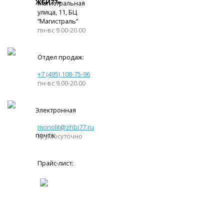
ЖБИ77»
Магистральная
улица, 11, ​БЦ
“Магистраль”
пн-вс 9.00-20.00
Отдел продаж:
+7 (495) 108-75-96
пн-вс 9.00-20.00
Электронная
monolit@zhbi77.ru
почта:
круглосуточно
Прайс-лист: